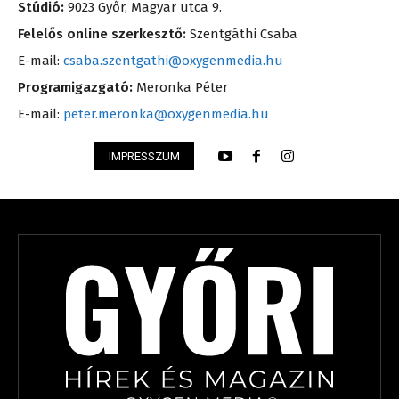
Stúdió:
9023 Győr, Magyar utca 9.
Felelős online szerkesztő:
Szentgáthi Csaba
E-mail:
csaba.szentgathi@oxygenmedia.hu
Programigazgató:
Meronka Péter
E-mail:
peter.meronka@oxygenmedia.hu
IMPRESSZUM