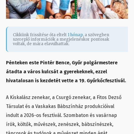
Cikkünk frissítése óta eltelt
1 hónap
, a szövegben
szereplő információk a megjelenéskor pontosak
voltak, de mára elavulhattak.
Pénteken este Pintér Bence, Győr polgármestere
átadta a város kulcsát a gyerekeknek, ezzel
hivatalosan is kezdetét vette a 19. Győrkőcfesztivál.
A Kiskalász zenekar, a Csurgó zenekar, a Fitos Dezső
Társulat és a Vaskakas Bábszínház produkcióival
indult a 2026-os fesztivál. Szombaton és vasárnap
írók, költők, művészek, zenészek, bábszínészek,
táncosok és tudósok a művészet minden ágát