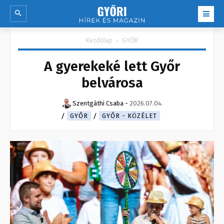
Kezdőlap
GYŐR
A gyerekeké lett Győr
belvárosa
Szentgáthi Csaba
-
2026.07.04.
GYŐR
GYŐR - KÖZÉLET