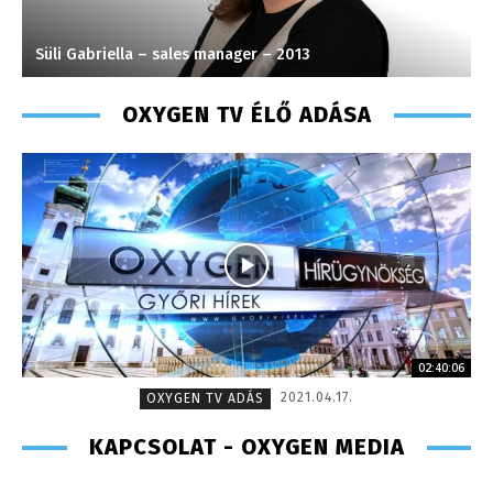
Süli Gabriella – sales manager – 2013
S
OXYGEN TV ÉLŐ ADÁSA
02:40:06
2021.04.17.
OXYGEN TV ADÁS
KAPCSOLAT - OXYGEN MEDIA