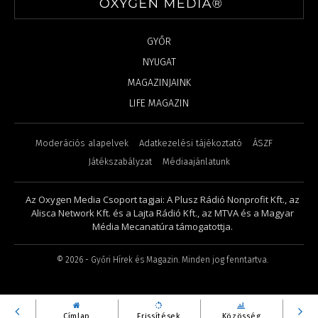
GYŐR
NYUGAT
MAGAZINJAINK
LIFE MAGAZIN
Moderációs alapelvek
Adatkezelési tájékoztató
ÁSZF
Játékszabályzat
Médiaajánlatunk
Az Oxygen Media Csoport tagjai: A Plusz Rádió Nonprofit Kft., az
Alisca Network Kft. és a Lajta Rádió Kft., az MTVA és a Magyar
Média Mecanatúra támogatottja.
©
2026
- Győri Hírek és Magazin. Minden jog fenntartva.
Címlap
Frissítések
Közösség