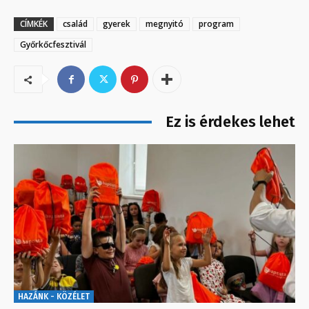
CÍMKÉK
család
gyerek
megnyitó
program
Győrkőcfesztivál
Ez is érdekes lehet
HAZÁNK - KÖZÉLET