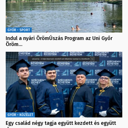
GYŐR - SPORT
Indul a nyári ÖrömÚszás Program az Uni Győr
Öröm…
GYŐR - KÖZÉLET
Egy család négy tagja együtt kezdett és együtt