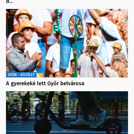
d…
GYŐR - KÖZÉLET
A gyerekeké lett Győr belvárosa