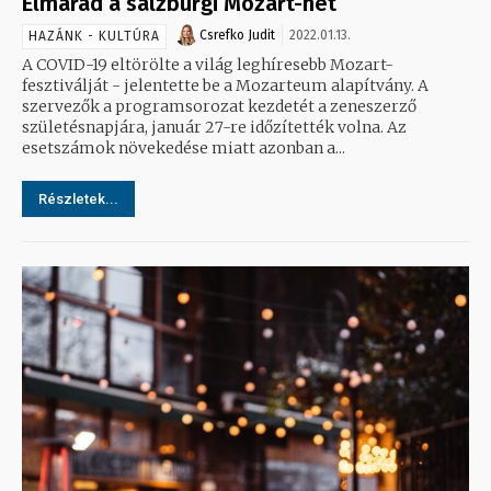
Elmarad a salzburgi Mozart-hét
Csrefko Judit
2022.01.13.
HAZÁNK - KULTÚRA
A COVID-19 eltörölte a világ leghíresebb Mozart-
fesztiválját - jelentette be a Mozarteum alapítvány. A
szervezők a programsorozat kezdetét a zeneszerző
születésnapjára, január 27-re időzítették volna. Az
esetszámok növekedése miatt azonban a...
Részletek...