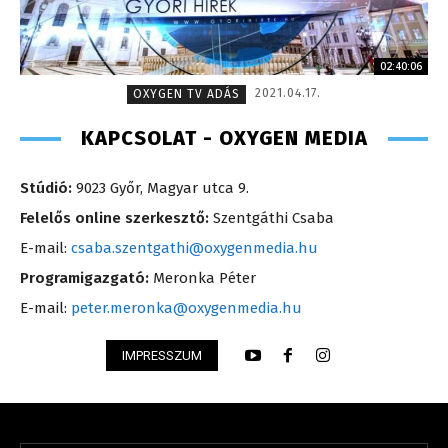
02:40:06
2021.04.17.
OXYGEN TV ADÁS
KAPCSOLAT - OXYGEN MEDIA
Stúdió:
9023 Győr, Magyar utca 9.
Felelős online szerkesztő:
Szentgáthi Csaba
E-mail:
csaba.szentgathi@oxygenmedia.hu
Programigazgató:
Meronka Péter
E-mail:
peter.meronka@oxygenmedia.hu
IMPRESSZUM