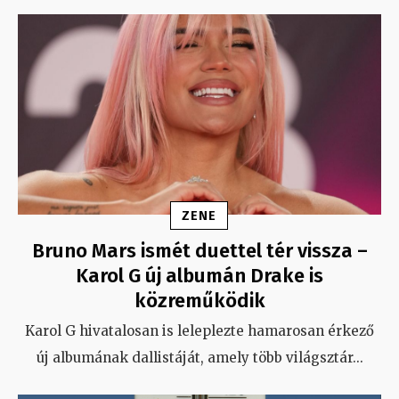
ZENE
Bruno Mars ismét duettel tér vissza –
Karol G új albumán Drake is
közreműködik
Karol G hivatalosan is leleplezte hamarosan érkező
új albumának dallistáját, amely több világsztár
...