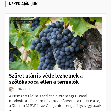
NEKED AJÁNLJUK
Szüret után is védekezhetnek a
szőlőkabóca ellen a termelők
2026.08.08.
A Nemzeti Élelmiszerlánc-biztonsági Hivatal
módosította három növényvédő szer – a Decis Forte,
a Klartan 24 EW és az Oroganic – engedélyét, így azok
a...