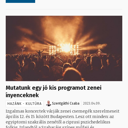
Mutatunk egy jó kis programot zenei
ínyenceknek
Szentgáthi Csaba
2023.04.09.
HAZÁNK - KULTÚRA
Izgalmas koncertek várják zenei csemegék szerelmeseit
április 12. és 15. között Budapesten. Lesz ott minden: az
egyiptomi szakrális zenétől a ciprusi pszichedelikus
folkig. Izlandtól a Szaharáig színes műfaji és...