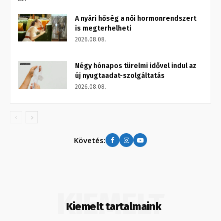
A nyári hőség a női hormonrendszert
is megterhelheti
2026.08.08.
Négy hónapos türelmi idővel indul az
új nyugtaadat-szolgáltatás
2026.08.08.
Követés:
KIEMELT
Kiemelt tartalmaink