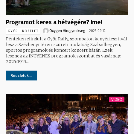
Programot keres a hétvégére? Ime!
Oxygen Hirügynökség
2025.09.12.
GYŐR - KÖZÉLET
Pénteken elindult a Győr Rally, szombaton kenyérfesztivál
lesz a Széchenyi téren, szüreti mulatság Szabadhegyen,
sportos programok és koncert koncert hátán. Ezek
lesznek az INGYENES programok szombat és vasárnap:
2025.09.13....
Részletek...
VIDEÓ