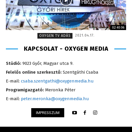
02:40:06
2021.04.17.
OXYGEN TV ADÁS
KAPCSOLAT - OXYGEN MEDIA
Stúdió:
9023 Győr, Magyar utca 9.
Felelős online szerkesztő:
Szentgáthi Csaba
E-mail:
csaba.szentgathi@oxygenmedia.hu
Programigazgató:
Meronka Péter
E-mail:
peter.meronka@oxygenmedia.hu
IMPRESSZUM