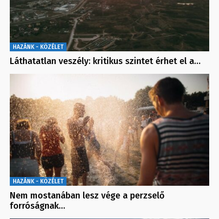
HAZÁNK - KÖZÉLET
Láthatatlan veszély: kritikus szintet érhet el a…
HAZÁNK - KÖZÉLET
Nem mostanában lesz vége a perzselő
forróságnak…