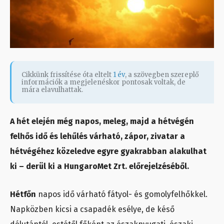
Cikkünk frissítése óta eltelt
1 év
, a szövegben szereplő
információk a megjelenéskor pontosak voltak, de
mára elavulhattak.
A hét elején még napos, meleg, majd a hétvégén
felhős idő és lehűlés várható, zápor, zivatar a
hétvégéhez közeledve egyre gyakrabban alakulhat
ki – derül ki a HungaroMet Zrt. előrejelzéséből.
Hétfőn
napos idő várható fátyol- és gomolyfelhőkkel.
Napközben kicsi a csapadék esélye, de késő