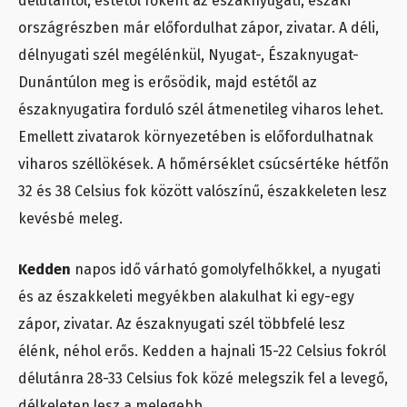
délutántól, estétől főként az északnyugati, északi
országrészben már előfordulhat zápor, zivatar. A déli,
délnyugati szél megélénkül, Nyugat-, Északnyugat-
Dunántúlon meg is erősödik, majd estétől az
északnyugatira forduló szél átmenetileg viharos lehet.
Emellett zivatarok környezetében is előfordulhatnak
viharos széllökések. A hőmérséklet csúcsértéke hétfőn
32 és 38 Celsius fok között valószínű, északkeleten lesz
kevésbé meleg.
Kedden
napos idő várható gomolyfelhőkkel, a nyugati
és az északkeleti megyékben alakulhat ki egy-egy
zápor, zivatar. Az északnyugati szél többfelé lesz
élénk, néhol erős. Kedden a hajnali 15-22 Celsius fokról
délutánra 28-33 Celsius fok közé melegszik fel a levegő,
délkeleten lesz a melegebb.