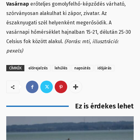
Vasárnap
erőteljes gomolyfelhő-képződés várható,
szórványosan alakulhat ki zápor, zivatar. Az
északnyugati szél helyenként megerősödik. A
vasárnapi hőmérséklet hajnalban 15-21, délután 25-30
Celsius fok között alakul.
(Forrás: mti, illusztráció:
pexels)
CÍMKÉK
előrejelzés
lehűlés
napsütés
időjárás
Ez is érdekes lehet