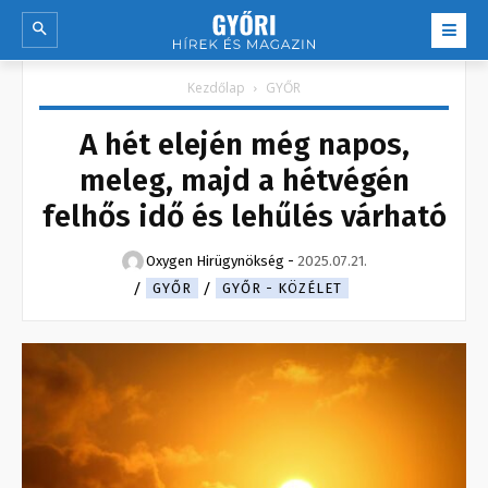
Kezdőlap
GYŐR
A hét elején még napos,
meleg, majd a hétvégén
felhős idő és lehűlés várható
Oxygen Hirügynökség
-
2025.07.21.
GYŐR
GYŐR - KÖZÉLET