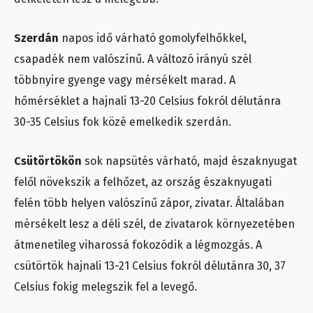
Szerdán
napos idő várható gomolyfelhőkkel,
csapadék nem valószínű. A változó irányú szél
többnyire gyenge vagy mérsékelt marad. A
hőmérséklet a hajnali 13-20 Celsius fokról délutánra
30-35 Celsius fok közé emelkedik szerdán.
Csütörtökön
sok napsütés várható, majd északnyugat
felől növekszik a felhőzet, az ország északnyugati
felén több helyen valószínű zápor, zivatar. Általában
mérsékelt lesz a déli szél, de zivatarok környezetében
átmenetileg viharossá fokozódik a légmozgás. A
csütörtök hajnali 13-21 Celsius fokról délutánra 30, 37
Celsius fokig melegszik fel a levegő.