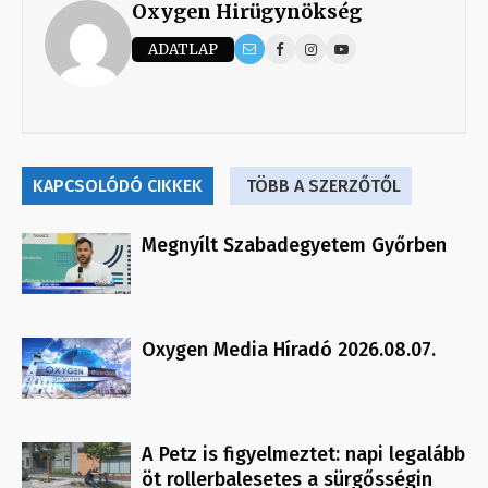
Oxygen Hirügynökség
ADATLAP
KAPCSOLÓDÓ CIKKEK
TÖBB A SZERZŐTŐL
Megnyílt Szabadegyetem Győrben
Oxygen Media Híradó 2026.08.07.
A Petz is figyelmeztet: napi legalább
öt rollerbalesetes a sürgősségin