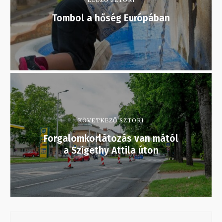
ELŐZŐ SZTORI
Tombol a hőség Európában
KÖVETKEZŐ SZTORI
Forgalomkorlátozás van mától
a Szigethy Attila úton