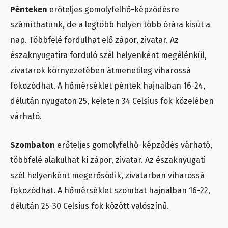
Pénteken
erőteljes gomolyfelhő-képződésre
számíthatunk, de a legtöbb helyen több órára kisüt a
nap. Többfelé fordulhat elő zápor, zivatar. Az
északnyugatira forduló szél helyenként megélénkül,
zivatarok környezetében átmenetileg viharossá
fokozódhat. A hőmérséklet péntek hajnalban 16-24,
délután nyugaton 25, keleten 34 Celsius fok közelében
várható.
Szombaton
erőteljes gomolyfelhő-képződés várható,
többfelé alakulhat ki zápor, zivatar. Az északnyugati
szél helyenként megerősödik, zivatarban viharossá
fokozódhat. A hőmérséklet szombat hajnalban 16-22,
délután 25-30 Celsius fok között valószínű.