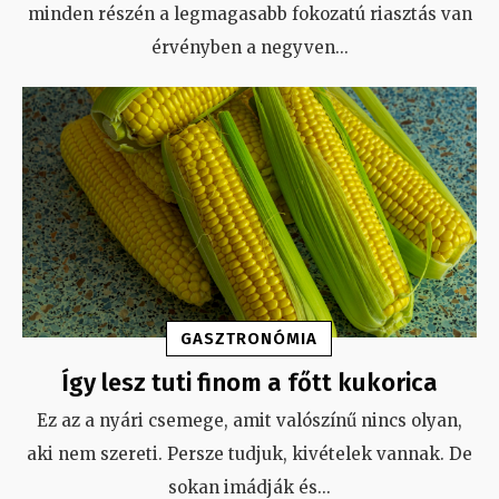
minden részén a legmagasabb fokozatú riasztás van
érvényben a negyven
...
GASZTRONÓMIA
Így lesz tuti finom a főtt kukorica
Ez az a nyári csemege, amit valószínű nincs olyan,
aki nem szereti. Persze tudjuk, kivételek vannak. De
sokan imádják és
...