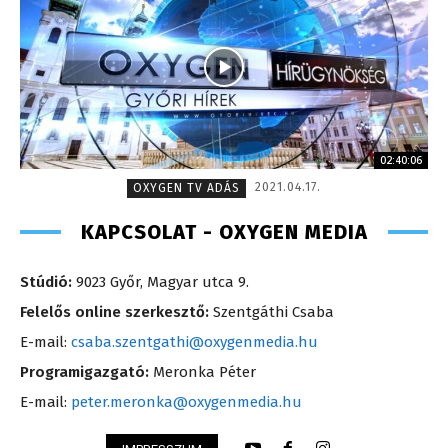
02:40:06
2021.04.17.
OXYGEN TV ADÁS
KAPCSOLAT - OXYGEN MEDIA
Stúdió:
9023 Győr, Magyar utca 9.
Felelős online szerkesztő:
Szentgáthi Csaba
E-mail:
csaba.szentgathi@oxygenmedia.hu
Programigazgató:
Meronka Péter
E-mail:
peter.meronka@oxygenmedia.hu