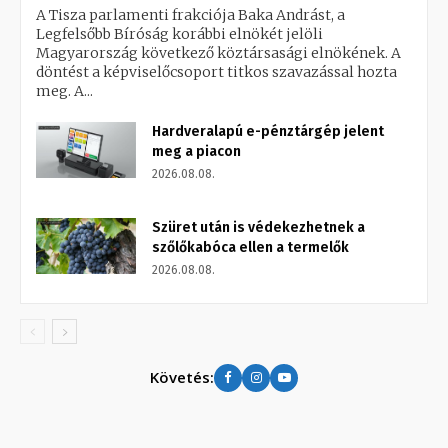
A Tisza parlamenti frakciója Baka Andrást, a
Legfelsőbb Bíróság korábbi elnökét jelöli
Magyarország következő köztársasági elnökének. A
döntést a képviselőcsoport titkos szavazással hozta
meg. A...
Hardveralapú e-pénztárgép jelent
meg a piacon
2026.08.08.
Szüret után is védekezhetnek a
szőlőkabóca ellen a termelők
2026.08.08.
Követés: