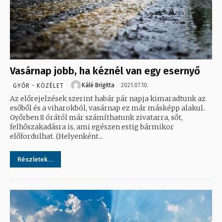
Vasárnap jobb, ha kéznél van egy esernyő
Kálé Brigitta
2021.07.10.
GYŐR - KÖZÉLET
Az előrejelzések szerint habár pár napja kimaradtunk az
esőből és a viharokból, vasárnap ez már másképp alakul.
Győrben 8 órától már számíthatunk zivatarra, sőt,
felhőszakadásra is, ami egészen estig bármikor
előfordulhat. (Helyenként...
Részletek...