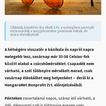
Cikkünk frissítése óta eltelt
1 év
, a szövegben szereplő
információk a megjelenéskor pontosak voltak, de
mára elavulhattak.
A hétvégére visszatér a kánikula és napról napra
melegebb lesz, vasárnap már 33-38 Celsius-fok
között alakul a csúcshőmérséklet. Csapadék nem
várható, a szél többnyire mérsékelt marad, csak
vasárnap élénkülhet meg helyenként – derül ki a
HungaroMet Nonprofit Zrt. előrejelzéséből.
Pénteken
zavartalanul napos, száraz idő várható, a
déli, délnyugati szél is többnyire gyenge vagy