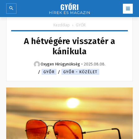
Kezdőlap
GYŐR
A hétvégére visszatér a
kánikula
Oxygen Hirügynökség
-
2025.08.08.
GYŐR
GYŐR - KÖZÉLET