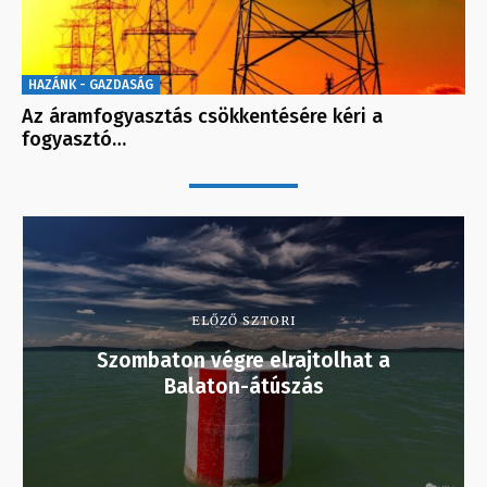
HAZÁNK - GAZDASÁG
Az áramfogyasztás csökkentésére kéri a
fogyasztó…
ELŐZŐ SZTORI
Szombaton végre elrajtolhat a
Balaton-átúszás