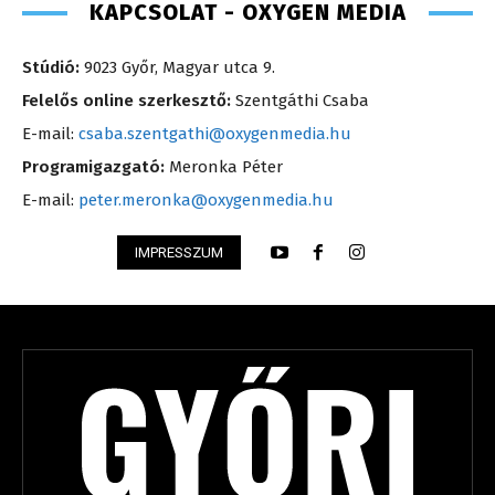
KAPCSOLAT - OXYGEN MEDIA
Stúdió:
9023 Győr, Magyar utca 9.
Felelős online szerkesztő:
Szentgáthi Csaba
E-mail:
csaba.szentgathi@oxygenmedia.hu
Programigazgató:
Meronka Péter
E-mail:
peter.meronka@oxygenmedia.hu
IMPRESSZUM