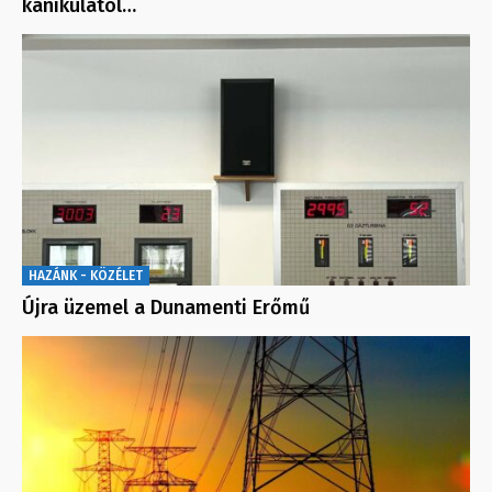
kánikulától…
HAZÁNK - KÖZÉLET
Újra üzemel a Dunamenti Erőmű