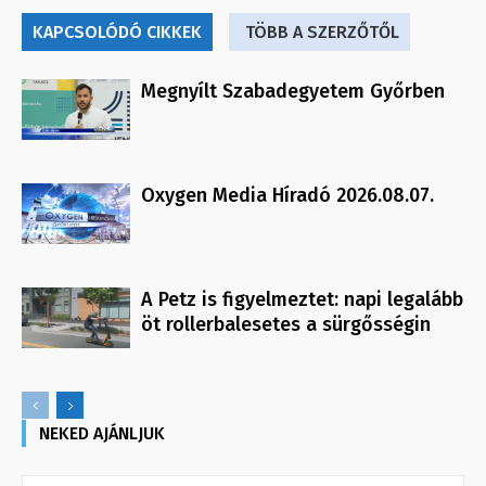
KAPCSOLÓDÓ CIKKEK
TÖBB A SZERZŐTŐL
Megnyílt Szabadegyetem Győrben
Oxygen Media Híradó 2026.08.07.
A Petz is figyelmeztet: napi legalább
öt rollerbalesetes a sürgősségin
NEKED AJÁNLJUK