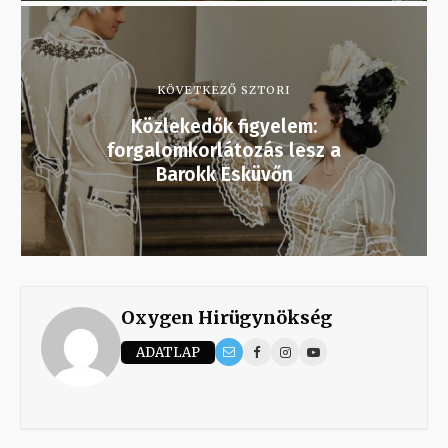
KÖVETKEZŐ SZTORI
Közlekedők figyelem:
forgalomkorlátozás lesz a
Barokk Esküvőn
Oxygen Hirügynökség
ADATLAP