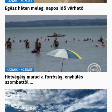
HAZÁNK - KÖZÉLET
Egész héten meleg, napos idő várható
HAZÁNK - KÖZÉLET
Hétvégéig marad a forróság, enyhülés
szombattól …