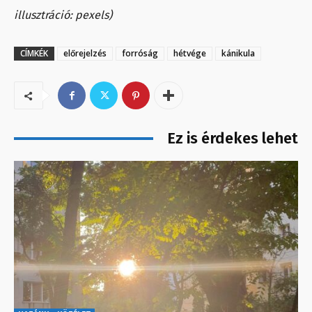
illusztráció: pexels)
CÍMKÉK
előrejelzés
forróság
hétvége
kánikula
Ez is érdekes lehet