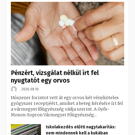
Pénzért, vizsgálat nélkül írt fel
nyugtatót egy orvos
2026.08.10.
Húszezer forintot vett át egy orvos két vényköteles
gyógyszer receptjéért, amiket a beteg kérésére írt fel
a vármegyei főügyészség vádja szerint. A Győr-
Moson-Sopron Vármegyei Főügyészség...
Iskolakezdés előtti nagytakarítás:
nem mindennek kell a kukában