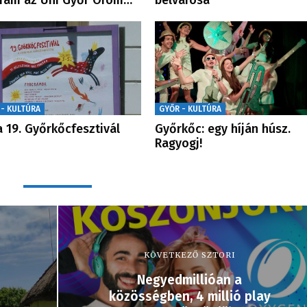
ram az Uni Győr Öröm…
belvárosa
 - KULTÚRA
GYŐR - KULTÚRA
a 19. Győrkőcfesztivál
Győrkőc: egy híján húsz.
Ragyogj!
KÖVETKEZŐ SZTORI
Negyedmillióan a
közösségben, 4 millió play