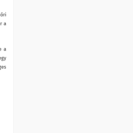
őri
r a
e a
egy
ges