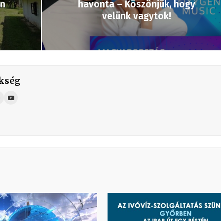
en
havonta – Köszönjük, hogy
velünk vagytok!
kség