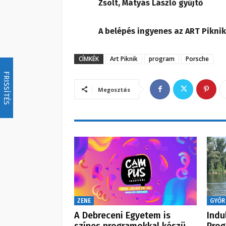
Zsolt, Mátyás László gyűjtő
A belépés ingyenes az ART Piknik 
CÍMKÉK
Art Piknik
program
Porsche
FRISSÍTÉS
Megosztás
ZENE
GYŐR
A Debreceni Egyetem is
Indu