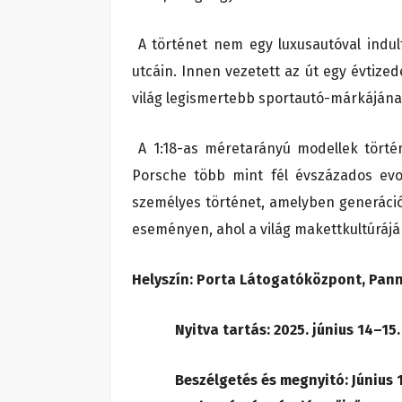
A történet nem egy luxusautóval indul
utcáin. Innen vezetett az út egy évtiz
világ legismertebb sportautó-márkájának
A 1:18-as méretarányú modellek törté
Porsche több mint fél évszázados evol
személyes történet, amelyben generáci
eseményen, ahol a világ makettkultúráján
Helyszín: Porta Látogatóközpont, Pann
Nyitva tartás: 2025. június 14–1
Beszélgetés és megnyitó: Június