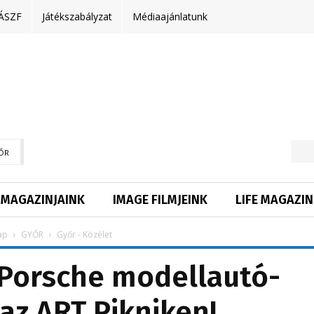
ÁSZF
Játékszabályzat
Médiaajánlatunk
ŐR
MAGAZINJAINK
IMAGE FILMJEINK
LIFE MAGAZIN
ap
GYŐR
Győr - Közélet
Porsche modellautó-
 az ART Pikniken!