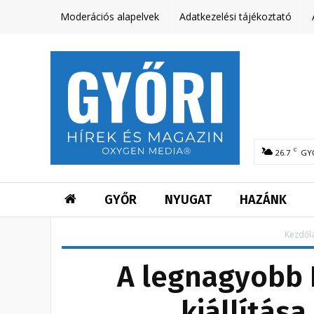
Moderációs alapelvek
Adatkezelési tájékoztató
C
26.7
GY
GYŐR
NYUGAT
HAZÁNK
Kezdől
A legnagyobb 
kiállítása