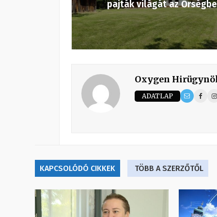
pajták világát az Őrségb
Oxygen Hirügynö
ADATLAP
KAPCSOLÓDÓ CIKKEK
TÖBB A SZERZŐTŐL