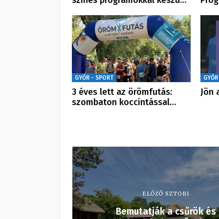
színes programokkal készü…
Prog
GYŐR - SPORT
GYŐR
3 éves lett az örömfutás:
Jön 
szombaton koccintással…
ELŐZŐ SZTORI
Bemutatják a csűrök és