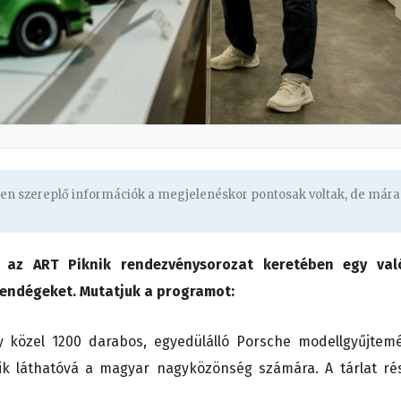
ben szereplő információk a megjelenéskor pontosak voltak, de mára
 az ART Piknik rendezvénysorozat keretében egy val
vendégeket. Mutatjuk a programot:
közel 1200 darabos, egyedülálló Porsche modellgyűjtem
ik láthatóvá a magyar nagyközönség számára. A tárlat ré