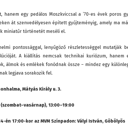
t, hanem egy pedálos Moszkviccsal a ’70-es évek poros gy
edeken át szenvedélyesen épített gyűjteményig, amely ma má
 miniatűr történetét meséli el.
nelmi pontossággal, lenyűgöző részletességgel mutatják b
úcióját. A kiállítás nemcsak technikai kuriózum, hanem 
ók, álmok és emlékek fonódnak össze – mindez egy különle
ak legjava sorakozik fel.
onhalma, Mátyás Király u. 3.
5. (szombat–vasárnap), 13:00–19:00
 14-én 17:00-kor az MVM Színpadon:
Vályi István, Göbölyös