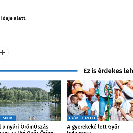
ideje alatt.
Ez is érdekes le
 - SPORT
GYŐR - KÖZÉLET
l a nyári ÖrömÚszás
A gyerekeké lett Győr