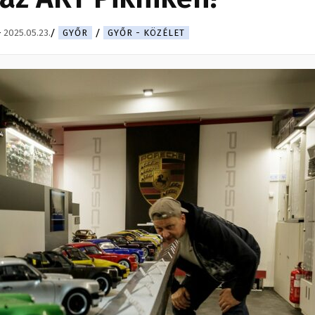
-
2025.05.23.
GYŐR
GYŐR - KÖZÉLET