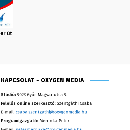
ar út
KAPCSOLAT - OXYGEN MEDIA
Stúdió:
9023 Győr, Magyar utca 9.
Felelős online szerkesztő:
Szentgáthi Csaba
E-mail:
csaba.szentgathi@oxygenmedia.hu
Programigazgató:
Meronka Péter
E-mail:
peter.meronka@oxygenmedia.hu