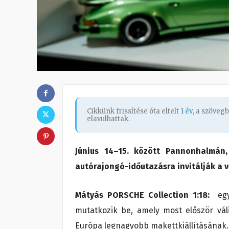
Cikkünk frissítése óta eltelt
1 év
, a szöveg
elavulhattak.
Június 14–15. között Pannonhalmán,
autórajongó-időutazásra invitálják a 
Mátyás PORSCHE Collection 1:18:
egy 
mutatkozik be, amely most először vál
Európa legnagyobb makettkiállításának.