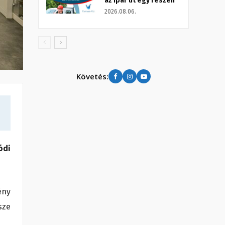
az Ipar út egy részén
2026.08.06.
Követés:
ódi
ény
sze