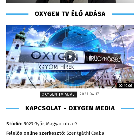
OXYGEN TV ÉLŐ ADÁSA
02:40:06
2021.04.17.
OXYGEN TV ADÁS
KAPCSOLAT - OXYGEN MEDIA
Stúdió:
9023 Győr, Magyar utca 9.
Felelős online szerkesztő:
Szentgáthi Csaba