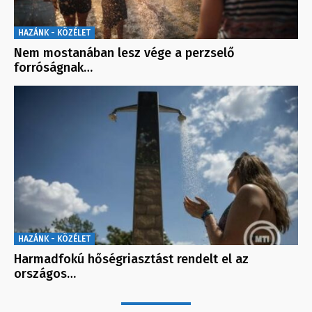
HAZÁNK - KÖZÉLET
Nem mostanában lesz vége a perzselő
forróságnak…
HAZÁNK - KÖZÉLET
Harmadfokú hőségriasztást rendelt el az
országos…