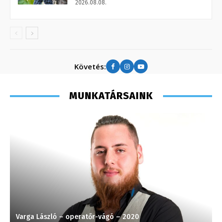
2026.08.08.
Követés:
MUNKATÁRSAINK
Varga László – operatőr-vágó – 2020
K