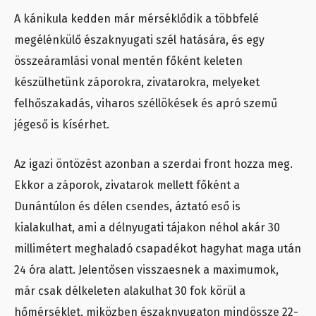
A kánikula kedden már mérséklődik a többfelé
megélénkülő északnyugati szél hatására, és egy
összeáramlási vonal mentén főként keleten
készülhetünk záporokra, zivatarokra, melyeket
felhőszakadás, viharos széllökések és apró szemű
jégeső is kísérhet.
Az igazi öntözést azonban a szerdai front hozza meg.
Ekkor a záporok, zivatarok mellett főként a
Dunántúlon és délen csendes, áztató eső is
kialakulhat, ami a délnyugati tájakon néhol akár 30
millimétert meghaladó csapadékot hagyhat maga után
24 óra alatt. Jelentősen visszaesnek a maximumok,
már csak délkeleten alakulhat 30 fok körül a
hőmérséklet, miközben északnyugaton mindössze 22-