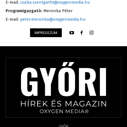
E-mail:
csaba.szentgathi@oxygenmedia.hu
Programigazgató:
Meronka Péter
E-mail:
peter.meronka@oxygenmedia.hu
IMPRESSZUM
GYŐR