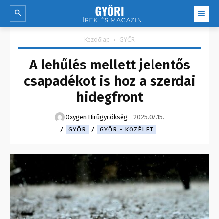
Kezdőlap
GYŐR
A lehűlés mellett jelentős
csapadékot is hoz a szerdai
hidegfront
Oxygen Hirügynökség
-
2025.07.15.
GYŐR
GYŐR - KÖZÉLET