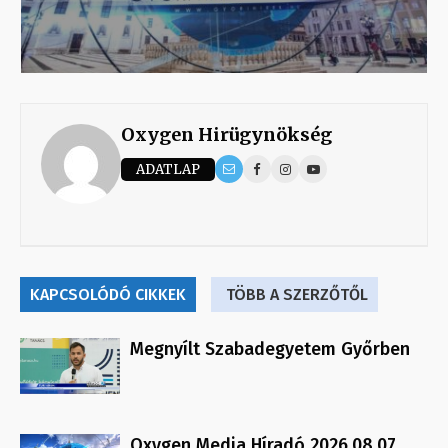
Oxygen Hirügynökség
ADATLAP
KAPCSOLÓDÓ CIKKEK
TÖBB A SZERZŐTŐL
Megnyílt Szabadegyetem Győrben
Oxygen Media Híradó 2026.08.07.