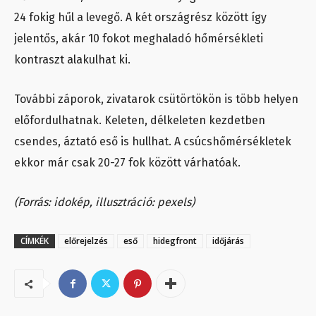
24 fokig hűl a levegő. A két országrész között így
jelentős, akár 10 fokot meghaladó hőmérsékleti
kontraszt alakulhat ki.
További záporok, zivatarok csütörtökön is több helyen
előfordulhatnak. Keleten, délkeleten kezdetben
csendes, áztató eső is hullhat. A csúcshőmérsékletek
ekkor már csak 20-27 fok között várhatóak.
(Forrás: idokép, illusztráció: pexels)
CÍMKÉK
előrejelzés
eső
hidegfront
időjárás