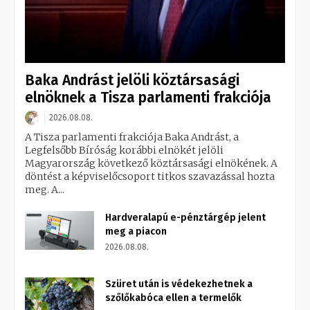
Baka Andrást jelöli köztársasági
elnöknek a Tisza parlamenti frakciója
2026.08.08.
A Tisza parlamenti frakciója Baka Andrást, a
Legfelsőbb Bíróság korábbi elnökét jelöli
Magyarország következő köztársasági elnökének. A
döntést a képviselőcsoport titkos szavazással hozta
meg. A...
Hardveralapú e-pénztárgép jelent
meg a piacon
2026.08.08.
Szüret után is védekezhetnek a
szőlőkabóca ellen a termelők