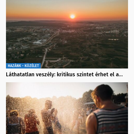
HAZÁNK - KÖZÉLET
Láthatatlan veszély: kritikus szintet érhet el a…