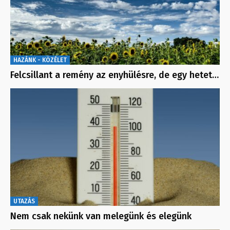
HAZÁNK - KÖZÉLET
Felcsillant a remény az enyhülésre, de egy hetet…
UTAZÁS
Nem csak nekünk van melegünk és elegünk