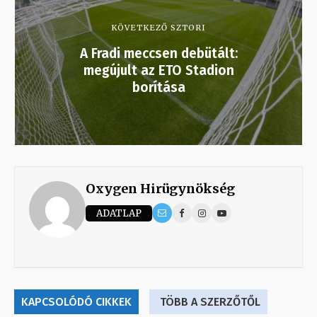
KÖVETKEZŐ SZTORI
A Fradi meccsen debütált:
megújult az ETO Stadion
borítása
Oxygen Hirügynökség
ADATLAP
KAPCSOLÓDÓ CIKKEK
TÖBB A SZERZŐTŐL