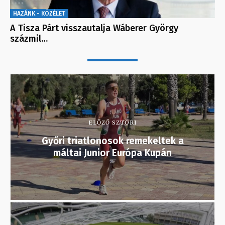
HAZÁNK - KÖZÉLET
A Tisza Párt visszautalja Wáberer György
százmil…
ELŐZŐ SZTORI
Győri triatlonosok remekeltek a
máltai Junior Európa Kupán