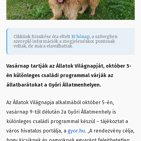
Cikkünk frissítése óta eltelt
10 hónap
, a szövegben
szereplő információk a megjelenéskor pontosak
voltak, de mára elavulhattak.
Vasárnap tartják az Állatok Világnapját, október 5-
én különleges családi programmal várják az
állatbarátokat a Győri Állatmenhelyen.
Az Állatok Világnapja alkalmából október 5-én,
vasárnap 9-től délután 2a Győri Állatmenhely is
különleges családi programmal készül – tájékoztat a
város hivatalos portálja, a
gyor.hu
. „A rendezvény célja,
hogy kicsiknek és nagyoknak egyaránt felejthetetlen