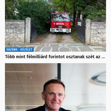
HAZÁNK - KÖZÉLET
Több mint félmilliárd forintot osztanak szét az …