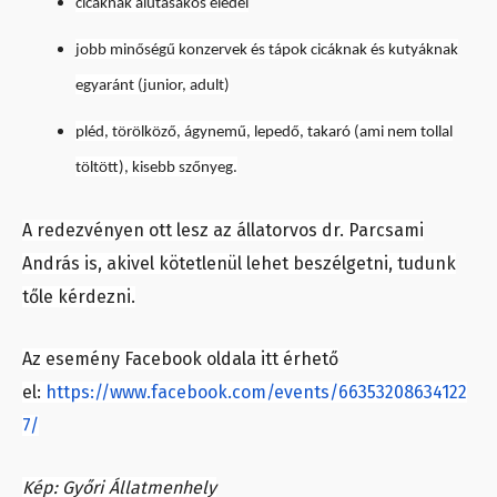
cicáknak alutasakos eledel
jobb minőségű konzervek és tápok cicáknak és kutyáknak
egyaránt (junior, adult)
pléd, törölköző, ágynemű, lepedő, takaró (ami nem tollal
töltött), kisebb szőnyeg.
A redezvényen ott lesz az állatorvos dr. Parcsami
András is, akivel kötetlenül lehet beszélgetni, tudunk
tőle kérdezni.
Az esemény Facebook oldala itt érhető
el:
https://www.facebook.com/events/66353208634122
7/
Kép: Győri Állatmenhely