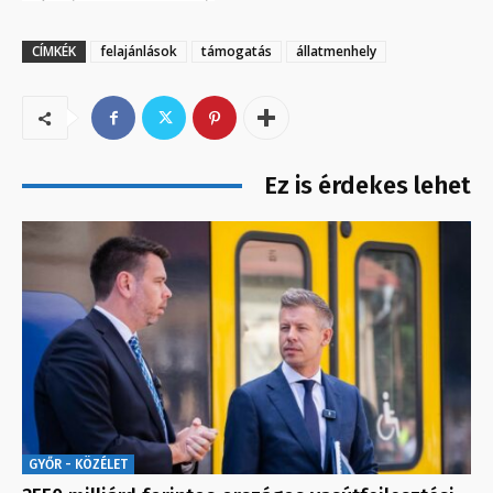
CÍMKÉK
felajánlások
támogatás
állatmenhely
Ez is érdekes lehet
GYŐR - KÖZÉLET