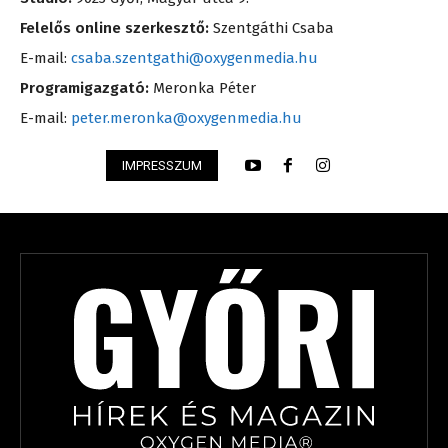
Felelős online szerkesztő:
Szentgáthi Csaba
E-mail:
csaba.szentgathi@oxygenmedia.hu
Programigazgató:
Meronka Péter
E-mail:
peter.meronka@oxygenmedia.hu
IMPRESSZUM