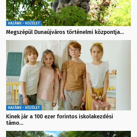
HAZÁNK - KÖZÉLET
Megszépül Dunaújváros történelmi központja…
HAZÁNK - KÖZÉLET
Kinek jár a 100 ezer forintos iskolakezdési
támo…