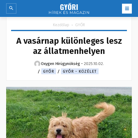
Kezdőlap
GYŐR
A vasárnap különleges lesz
az állatmenhelyen
Oxygen Hirügynökség
-
2025.10.02.
GYŐR
GYŐR - KÖZÉLET