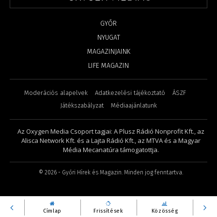
GYŐR
NYUGAT
MAGAZINJAINK
LIFE MAGAZIN
Moderációs alapelvek
Adatkezelési tájékoztató
ÁSZF
Játékszabályzat
Médiaajánlatunk
Az Oxygen Media Csoport tagjai: A Plusz Rádió Nonprofit Kft., az
Alisca Network Kft. és a Lajta Rádió Kft., az MTVA és a Magyar
Média Mecanatúra támogatottja.
©
2026
- Győri Hírek és Magazin. Minden jog fenntartva.
Címlap
Frissítések
Közösség