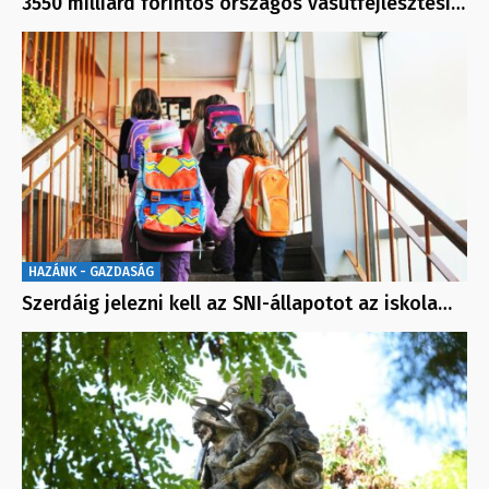
3550 milliárd forintos országos vasútfejlesztési…
HAZÁNK - GAZDASÁG
Szerdáig jelezni kell az SNI-állapotot az iskola…