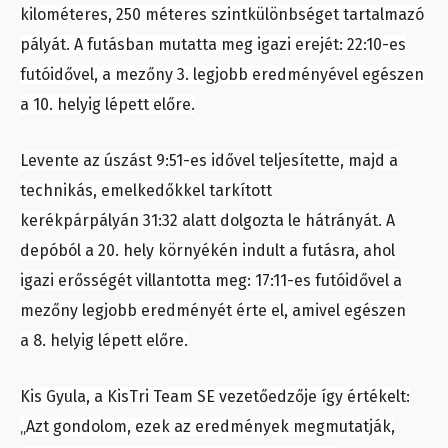
kilométeres, 250 méteres szintkülönbséget tartalmazó
pályát. A futásban mutatta meg igazi erejét: 22:10-es
futóidővel, a mezőny 3. legjobb eredményével egészen
a 10. helyig lépett előre.
Levente az úszást 9:51-es idővel teljesítette, majd a
technikás, emelkedőkkel tarkított
kerékpárpályán 31:32 alatt dolgozta le hátrányát. A
depóból a 20. hely környékén indult a futásra, ahol
igazi erősségét villantotta meg: 17:11-es futóidővel a
mezőny legjobb eredményét érte el, amivel egészen
a 8. helyig lépett előre.
Kis Gyula, a KisTri Team SE vezetőedzője így értékelt:
„Azt gondolom, ezek az eredmények megmutatják,