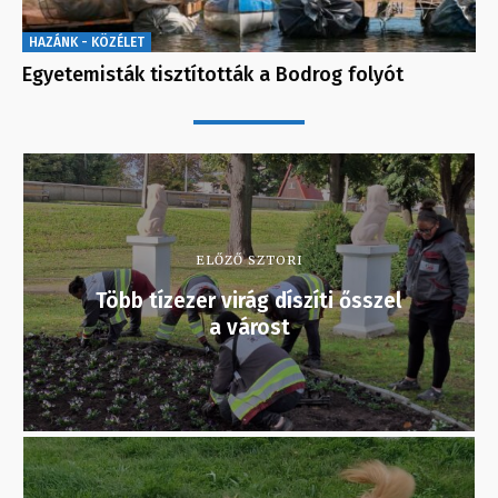
HAZÁNK - KÖZÉLET
Egyetemisták tisztították a Bodrog folyót
ELŐZŐ SZTORI
Több tízezer virág díszíti ősszel
a várost