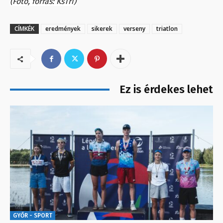
(Fotó, forrás: KsTri)
CÍMKÉK
eredmények
sikerek
verseny
triatlon
Ez is érdekes lehet
GYŐR - SPORT