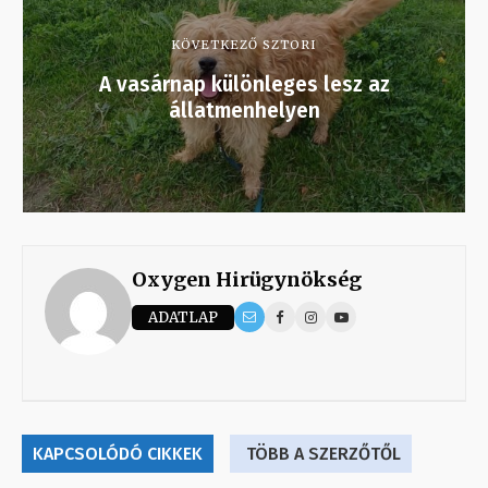
KÖVETKEZŐ SZTORI
A vasárnap különleges lesz az
állatmenhelyen
Oxygen Hirügynökség
ADATLAP
KAPCSOLÓDÓ CIKKEK
TÖBB A SZERZŐTŐL