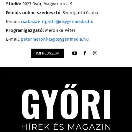
Stúdió:
9023 Győr, Magyar utca 9.
Felelős online szerkesztő:
Szentgáthi Csaba
E-mail:
csaba.szentgathi@oxygenmedia.hu
Programigazgató:
Meronka Péter
E-mail:
peter.meronka@oxygenmedia.hu
IMPRESSZUM