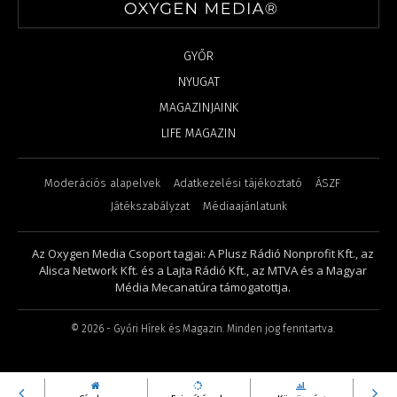
GYŐR
NYUGAT
MAGAZINJAINK
LIFE MAGAZIN
Moderációs alapelvek
Adatkezelési tájékoztató
ÁSZF
Játékszabályzat
Médiaajánlatunk
Az Oxygen Media Csoport tagjai: A Plusz Rádió Nonprofit Kft., az
Alisca Network Kft. és a Lajta Rádió Kft., az MTVA és a Magyar
Média Mecanatúra támogatottja.
©
2026
- Győri Hírek és Magazin. Minden jog fenntartva.