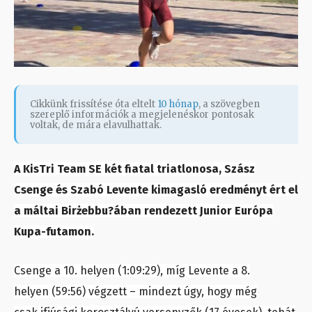
Cikkünk frissítése óta eltelt
10 hónap
, a szövegben
szereplő információk a megjelenéskor pontosak
voltak, de mára elavulhattak.
A KisTri Team SE két fiatal triatlonosa, Szász
Csenge és Szabó Levente kimagasló eredményt ért el
a máltai Birżebbu?ában rendezett Junior Európa
Kupa-futamon.
Csenge a 10. helyen (1:09:29), míg Levente a 8.
helyen (59:56) végzett – mindezt úgy, hogy még