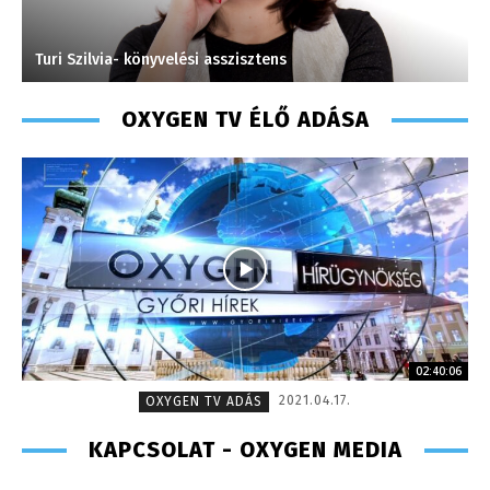
Turi Szilvia- könyvelési asszisztens
M
OXYGEN TV ÉLŐ ADÁSA
02:40:06
2021.04.17.
OXYGEN TV ADÁS
KAPCSOLAT - OXYGEN MEDIA