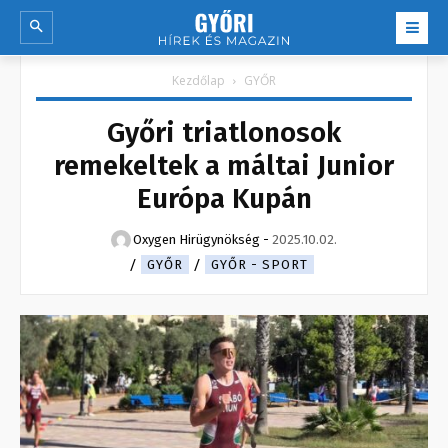
Kezdőlap
GYŐR
Győri triatlonosok
remekeltek a máltai Junior
Európa Kupán
Oxygen Hirügynökség
-
2025.10.02.
GYŐR
GYŐR - SPORT