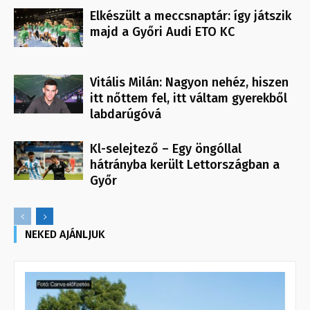
Elkészült a meccsnaptár: így játszik
majd a Győri Audi ETO KC
Vitális Milán: Nagyon nehéz, hiszen
itt nőttem fel, itt váltam gyerekből
labdarúgóvá
Kl-selejtező – Egy öngóllal
hátrányba került Lettországban a
Győr
NEKED AJÁNLJUK