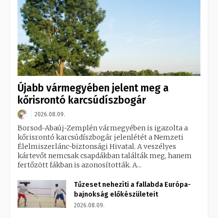
Újabb vármegyében jelent meg a
kőrisrontó karcsúdíszbogár
2026.08.09.
Borsod-Abaúj-Zemplén vármegyében is igazolta a
kőrisrontó karcsúdíszbogár jelenlétét a Nemzeti
Élelmiszerlánc-biztonsági Hivatal. A veszélyes
kártevőt nemcsak csapdákban találták meg, hanem
fertőzött fákban is azonosították. A...
Tűzeset nehezíti a fallabda Európa-
bajnokság előkészületeit
2026.08.09.