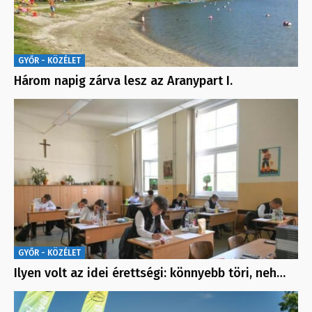
GYŐR - KÖZÉLET
Három napig zárva lesz az Aranypart I.
GYŐR - KÖZÉLET
Ilyen volt az idei érettségi: könnyebb töri, neh…