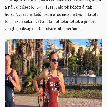
csak ifjúsági korosztályú versenyzők (17 évesek), tehát
a náluk idősebb, 18–19 éves juniorok között álltak
helyt. A verseny különösen erős mezőnyt vonultatott
fel, hiszen sokan ezt a futamot tekintették a junior
világbajnokság előtti utolsó erőfelmérőnek.