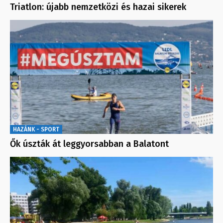
Triatlon: újabb nemzetközi és hazai sikerek
HAZÁNK - SPORT
Ők úszták át leggyorsabban a Balatont