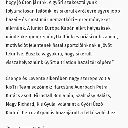
hogy jó úton járunk. A győri szakosztályunk
folyamatosan fejlődik, és sikerül évről évre egyre jobb
hazai – és most már nemzetközi – eredményeket
elérnünk. A Junior Európa Kupán elért helyezések
mindenképpen reménytkeltőek és óriási önbizalmat,
motivációt jelentenek fiatal sportolóinknak a jövőt
tekintve. Büszke vagyok rá, hogy sikerült
visszahelyeznünk Győrt a triatlon hazai térképére.”
Csenge és Levente sikerében nagy szerepe volt a
KisTri Team edzőinek: Harcsáné Auerbach Petra,
Kutács Zsolt, Fürnstall Benjamin, Szalmásy Balázs,
Nagy Richárd, Kis Gyula, valamint a Győri Úszó
Klubtól Petrov Árpád is hozzájárult a felkészüléshez.