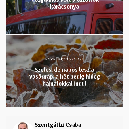
karácsonya
KÖVETKEZŐ SZTORI
Szeles, de napos lesz a
vasárnap, a hét pedig hideg
hajnalokkal indul
Szentgáthi Csaba