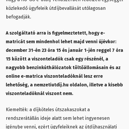
közlekedő ügyfeleik útdíjbevallását utólagosan
befogadják.
A szolgáltató arra is figyelmeztetett, hogy e-
matricát sem mindenhol lehet majd venni újévkor:
december 31-én 23 óra 15 és január 1-jén reggel 7 óra
15 között a viszonteladók csak egy részénél, a
nagyobb benzinkúthálózatok töltőállomásain és az
online e-matrica viszonteladóknál lesz erre
lehetőség, a nemzetiutdíj.hu oldalon, illetve a kisebb
viszonteladóknál viszont nem.
Kiemelték: a díjköteles útszakaszokat a
rendszerátállás ideje alatt sem lehet ingyenesen
igénybe venni, ezért ügyfeleiknek az útdíjhasználati