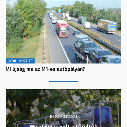
GYŐR - KÖZÉLET
MI újság ma az M1-es autópályán?
ELŐZŐ SZTORI
Mozgalmas volt a tűzoltók