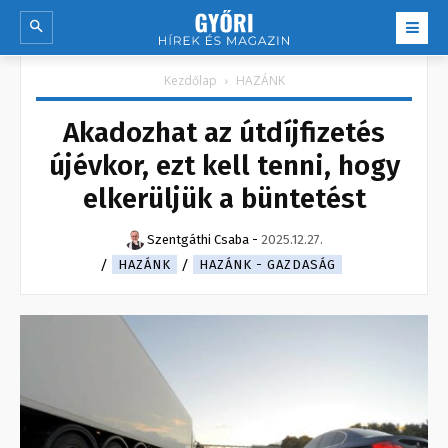
Kezdőlap
HAZÁNK
Akadozhat az útdíjfizetés
újévkor, ezt kell tenni, hogy
elkerüljük a büntetést
Szentgáthi Csaba
-
2025.12.27.
HAZÁNK
HAZÁNK - GAZDASÁG