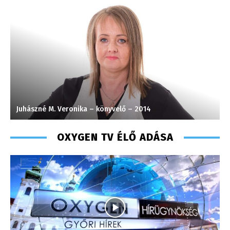
Juhászné M. Veronika – könyvelő – 2014
K
OXYGEN TV ÉLŐ ADÁSA