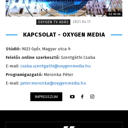
02:40:06
2021.04.17.
OXYGEN TV ADÁS
KAPCSOLAT - OXYGEN MEDIA
Stúdió:
9023 Győr, Magyar utca 9.
Felelős online szerkesztő:
Szentgáthi Csaba
E-mail:
csaba.szentgathi@oxygenmedia.hu
Programigazgató:
Meronka Péter
E-mail:
peter.meronka@oxygenmedia.hu
IMPRESSZUM