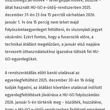
össztömegű járművek – tehergépjárművek, buszok –
által használt HU-GO e-útdíj-rendszerben 2025.
december 31-én 23 óra 15 perctől várhatóan 2026.
január 1. 14 óra 15 percig nem lehet majd
folyószámlaegyenleget feltölteni, és viszonylati jegyet
vásárolni. Ezért fontos, hogy a fuvarozók előre, a
technikai átállást megelőzően, a január első napjára
tervezett úthasználatukhoz igazodva töltsék fel HU-
GO-egyenlegüket.
A rendszerátállás előtt banki utalással az
egyenlegfeltöltést 2025. december 30-án 16 óráig
tudják fogadni, az átállást követően utalással indított
egyenlegfeltöltések jóváírása a HU-GO folyószámlán
2026. január 5-én történik meg – közölték, hozzátéve,
hogy a HU-GO e-útdíj-rendszerben fedélzeti egységgel