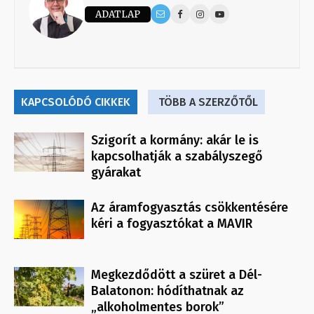
ADATLAP
KAPCSOLÓDÓ CIKKEK
TÖBB A SZERZŐTŐL
Szigorít a kormány: akár le is
kapcsolhatják a szabályszegő
gyárakat
Az áramfogyasztás csökkentésére
kéri a fogyasztókat a MAVIR
Megkezdődött a szüret a Dél-
Balatonon: hódíthatnak az
„alkoholmentes borok”