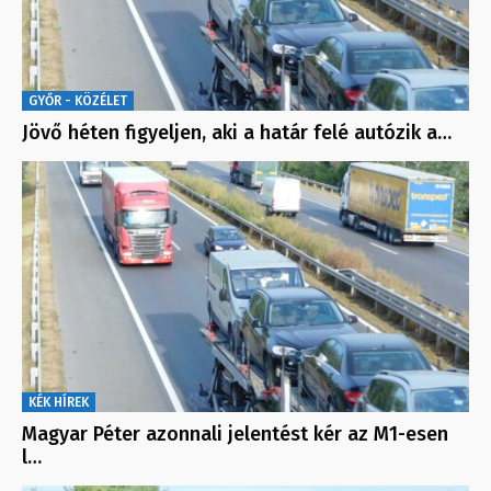
GYŐR - KÖZÉLET
Jövő héten figyeljen, aki a határ felé autózik a…
KÉK HÍREK
Magyar Péter azonnali jelentést kér az M1-esen
l…