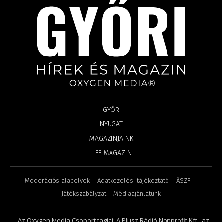
GYŐR
NYUGAT
MAGAZINJAINK
LIFE MAGAZIN
Moderációs alapelvek
Adatkezelési tájékoztató
ÁSZF
Játékszabályzat
Médiaajánlatunk
Az Oxygen Media Csoport tagjai: A Plusz Rádió Nonprofit Kft., az