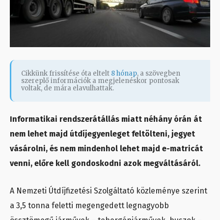
Cikkünk frissítése óta eltelt
8 hónap
, a szövegben
szereplő információk a megjelenéskor pontosak
voltak, de mára elavulhattak.
Informatikai rendszerátállás miatt néhány órán át
nem lehet majd útdíjegyenleget feltölteni, jegyet
vásárolni, és nem mindenhol lehet majd e-matricát
venni, előre kell gondoskodni azok megváltásáról.
A Nemzeti Útdíjfizetési Szolgáltató közleménye szerint
a 3,5 tonna feletti megengedett legnagyobb