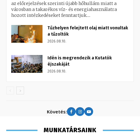
az előrejelzések szerinti újabb hőhullám miatt a
városban a takarékos víz- és energiahasználatra
hozott intézkedéseket fenntartjuk....
Tűzhelyen felejtett olaj miatt vonultak
a tűzoltók
2026.08.10.
Idén is megrendezik a Kutatók
éjszakáját
2026.08.10.
Követés:
MUNKATÁRSAINK