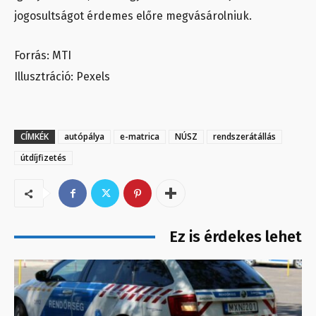
jogosultságot érdemes előre megvásárolniuk.
Forrás: MTI
Illusztráció: Pexels
CÍMKÉK
autópálya
e-matrica
NÚSZ
rendszerátállás
útdíjfizetés
Ez is érdekes lehet