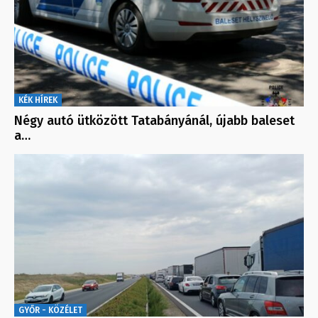
KÉK HÍREK
Négy autó ütközött Tatabányánál, újabb baleset
a…
GYŐR - KÖZÉLET