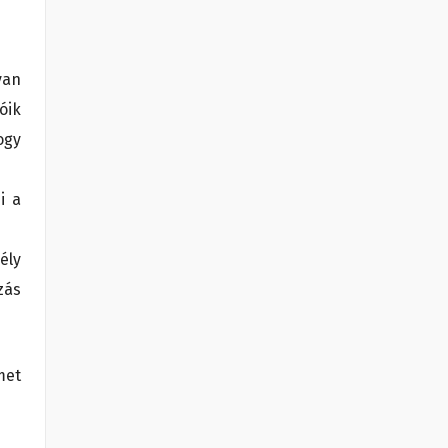
yan
óik
ogy
i a
ély
zás
met