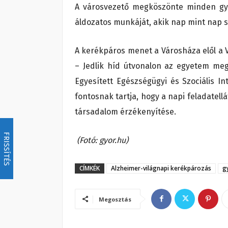
A városvezető megköszönte minden gy
áldozatos munkáját, akik nap mint nap se
A kerékpáros menet a Városháza elől a Vi
– Jedlik híd útvonalon az egyetem meg
Egyesített Egészségügyi és Szociális I
fontosnak tartja, hogy a napi feladatel
társadalom érzékenyítése.
FRISSÍTÉS
(Fotó: gyor.hu)
CÍMKÉK
Alzheimer-világnapi kerékpározás
g
Megosztás