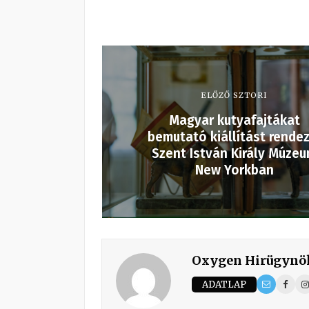
ELŐZŐ SZTORI
Magyar kutyafajtákat
bemutató kiállítást rendez
Szent István Király Múze
New Yorkban
Oxygen Hirügynö
ADATLAP