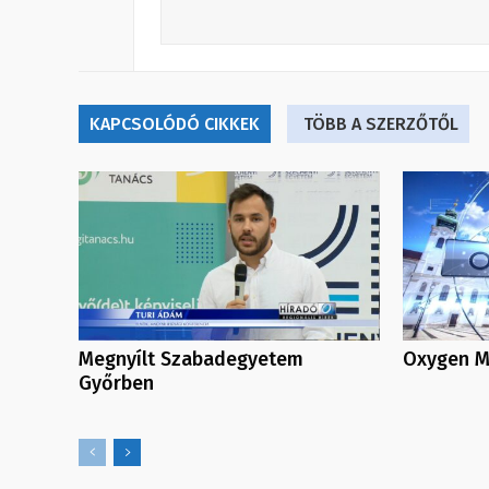
KAPCSOLÓDÓ CIKKEK
TÖBB A SZERZŐTŐL
Megnyílt Szabadegyetem
Oxygen Me
Győrben