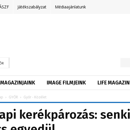
ÁSZF
Játékszabályzat
Médiaajánlatunk
ŐR
MAGAZINJAINK
IMAGE FILMJEINK
LIFE MAGAZIN
ap
GYŐR
Győr - Közélet
api kerékpározás: senk
cs egyedül