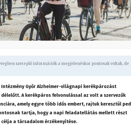
zövegben szereplő információk a megjelenéskor pontosak voltak, de
is Intézmény Győr Alzheimer-világnapi kerékpározást
délelőtt. A kerékpáros felvonulással az volt a szervezők
enciára, amely egyre több idős embert, rajtuk keresztül ped
fontosnak tartja, hogy a napi feladatellátás mellett részt
célja a társadalom érzékenyítése.