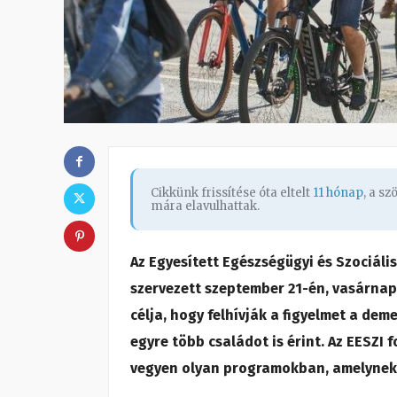
Cikkünk frissítése óta eltelt
11 hónap
, a s
mára elavulhattak.
Az Egyesített Egészségügyi és Szociál
szervezett szeptember 21-én, vasárnap 
célja, hogy felhívják a figyelmet a dem
egyre több családot is érint. Az EESZI 
vegyen olyan programokban, amelynek 