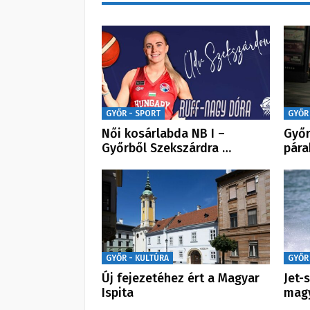
GYŐR - SPORT
GYŐR
Női kosárlabda NB I –
Győr
Győrből Szekszárdra …
pára
GYŐR - KULTÚRA
GYŐR
Új fejezetéhez ért a Magyar
Jet-
Ispita
magy