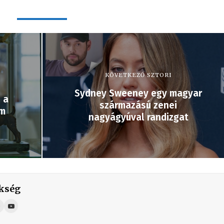
KÖVETKEZŐ SZTORI
Sydney Sweeney egy magyar
 a
származású zenei
um
nagyágyúval randizgat
kség