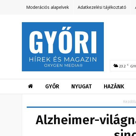
Moderációs alapelvek
Adatkezelési tájékoztató
C
23.2
GY
GYŐR
NYUGAT
HAZÁNK
Kezdől
Alzheimer-világn
sin