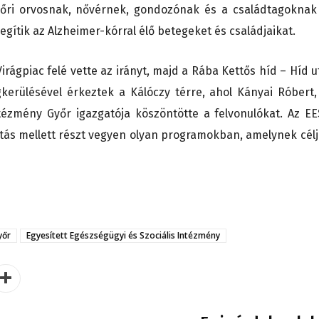
őri orvosnak, nővérnek, gondozónak és a családtagoknak
gítik az Alzheimer-kórral élő betegeket és családjaikat.
rágpiac felé vette az irányt, majd a Rába Kettős híd – Híd u
kerülésével érkeztek a Kálóczy térre, ahol Kányai Róbert,
ntézmény Győr igazgatója köszöntötte a felvonulókat. Az EE
látás mellett részt vegyen olyan programokban, amelynek célj
yőr
Egyesített Egészségügyi és Szociális Intézmény