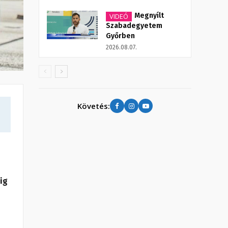
Megnyílt
VIDEÓ
Szabadegyetem
Győrben
2026.08.07.
Követés:
ig