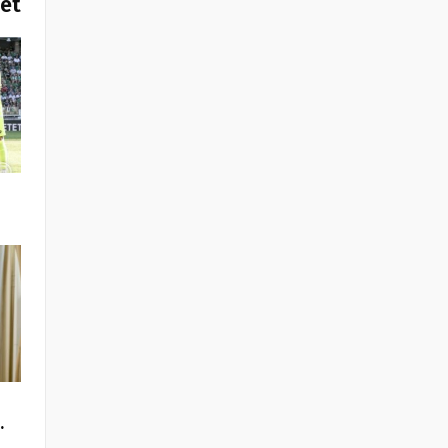
het
…