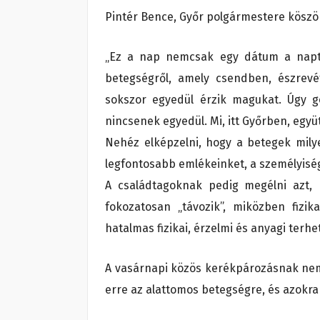
Pintér Bence, Győr polgármestere köszö
„Ez a nap nemcsak egy dátum a naptá
betegségről, amely csendben, észrevét
sokszor egyedül érzik magukat. Úgy 
nincsenek egyedül. Mi, itt Győrben, együ
Nehéz elképzelni, hogy a betegek mily
legfontosabb emlékeinket, a személyis
A családtagoknak pedig megélni azt, 
fokozatosan „távozik”, miközben fizi
hatalmas fizikai, érzelmi és anyagi terhet
A vasárnapi közös kerékpározásnak nem a
erre az alattomos betegségre, és azokra 