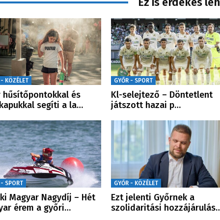
Ez is érdekes le
 - KÖZÉLET
GYŐR - SPORT
 hűsítőpontokkal és
Kl-selejtező – Döntetlent
kapukkal segíti a la…
játszott hazai p…
 - SPORT
GYŐR - KÖZÉLET
ski Magyar Nagydíj – Hét
Ezt jelenti Győrnek a
ar érem a győri…
szolidaritási hozzájárulás