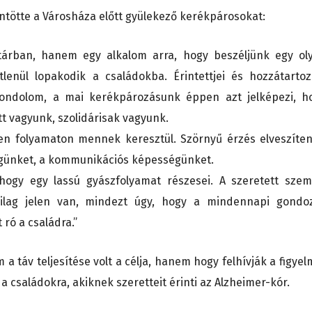
ntötte a Városháza előtt gyülekező kerékpárosokat:
rban, hanem egy alkalom arra, hogy beszéljünk egy ol
lenül lopakodik a családokba. Érintettjei és hozzátartoz
gondolom, a mai kerékpározásunk éppen azt jelképezi, h
tt vagyunk, szolidárisak vagyunk.
en folyamaton mennek keresztül. Szörnyű érzés elveszíten
égünket, a kommunikációs képességünket.
hogy egy lassú gyászfolyamat részesei. A szeretett szem
kailag jelen van, mindezt úgy, hogy a mindennapi gondo
 ró a családra.”
 táv teljesítése volt a célja, hanem hogy felhívják a figyel
a családokra, akiknek szeretteit érinti az Alzheimer-kór.