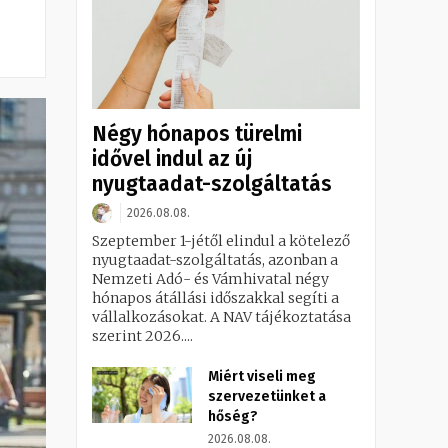
Négy hónapos türelmi
idővel indul az új
nyugtaadat-szolgáltatás
2026.08.08.
Szeptember 1-jétől elindul a kötelező
nyugtaadat-szolgáltatás, azonban a
Nemzeti Adó- és Vámhivatal négy
hónapos átállási időszakkal segíti a
vállalkozásokat. A NAV tájékoztatása
szerint 2026....
Miért viseli meg
szervezetünket a
hőség?
2026.08.08.