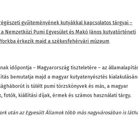
 régészeti gyűjteményének kutyákkal kapcsolatos tárgyai –
t a Nemzetközi Pumi Egyesület és Makó János kutyatörténeti
Yorkba érkezik majd a székesfehérvári múzeum
jának időpontja – Magyarország tiszteletére – az államalapítá
állítás bemutatja majd a magyar kutyatenyésztés kialakulásá
világháborút is túlélt pumi törzskönyvek és más, a magyar
otók, kiállítási díjak, érmek és számos használati tárgy.
 York után az Egyesült Államok több más nagyvárosában is láth