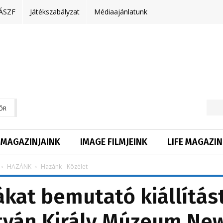
ÁSZF
Játékszabályzat
Médiaajánlatunk
ŐR
MAGAZINJAINK
IMAGE FILMJEINK
LIFE MAGAZIN
HAZÁNK
Hazánk - Közélet
kat bemutató kiállítás
stván Király Múzeum Ne