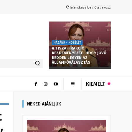
Jelentkezz be / Csatlakozz
HAZÁNK - KÖZÉLET
A TISZA-FRAKCIÓ
KEZDEMÉNYEZTE, HOGY JÖVŐ
KEDDEN LEGYEN AZ
ÁLLAMFŐVÁLASZTÁS
KIEMELT
NEKED AJÁNLJUK
t
w