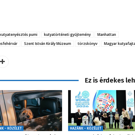
kutyatenyésztés pumi
kutyatörténeti gyűjtemény
Manhattan
esfehérvár
Szent István Király Múzeum
törzskönyv
Magyar kutyafajt
Ez is érdekes le
NK - KÖZÉLET
HAZÁNK - KÖZÉLET