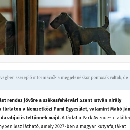
zövegben szereplő információk a megjelenéskor pontosak voltak, de
st rendez jövőre a székesfehérvári Szent István Király
tárlaton a Nemzetközi Pumi Egyesület, valamint Makó Já
darabjai is feltűnnek majd.
A tárlat a Park Avenue-n találh
ben lesz látható, amely 2027-ben a magyar kutyafajtákat