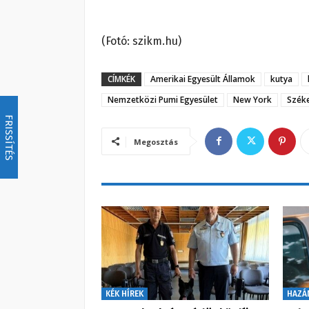
(Fotó: szikm.hu)
CÍMKÉK
Amerikai Egyesült Államok
kutya
Nemzetközi Pumi Egyesület
New York
Szék
FRISSÍTÉS
Megosztás
KÉK HÍREK
HAZÁ