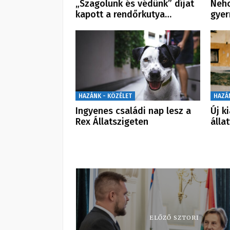
„Szagolunk és védünk” díjat
Neho
kapott a rendőrkutya…
gyer
HAZÁNK - KÖZÉLET
HAZÁ
Ingyenes családi nap lesz a
Új k
Rex Állatszigeten
álla
ELŐZŐ SZTORI