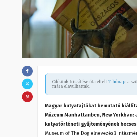
Cikkünk frissítése óta eltelt
11 hónap
, a s
mára elavulhattak.
Magyar kutyafajtákat bemutató kiállítá
Múzeum Manhattanben, New Yorkban: a 
kutyatörténeti gyűjteményének becses 
Museum of The Dog elnevezésű intézmény