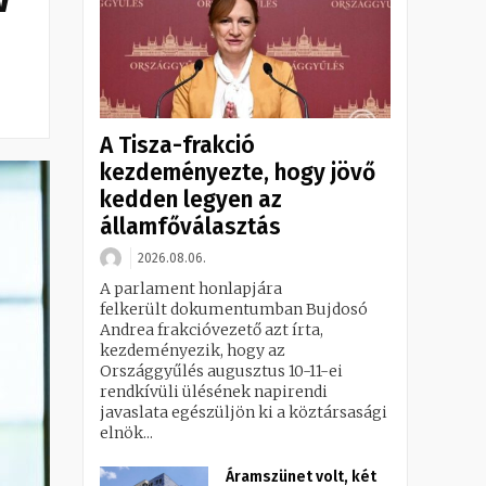
A Tisza-frakció
kezdeményezte, hogy jövő
kedden legyen az
államfőválasztás
2026.08.06.
A parlament honlapjára
felkerült dokumentumban Bujdosó
Andrea frakcióvezető azt írta,
kezdeményezik, hogy az
Országgyűlés augusztus 10-11-ei
rendkívüli ülésének napirendi
javaslata egészüljön ki a köztársasági
elnök...
Áramszünet volt, két