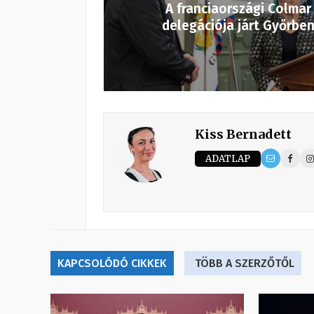
A franciaországi Colmar
delegációja járt Győrbe
Kiss Bernadett
ADATLAP
KAPCSOLÓDÓ CIKKEK
TÖBB A SZERZŐTŐL