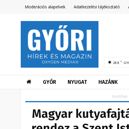
Moderációs alapelvek
Adatkezelési tájékoztató
C
28.8
GY
GYŐR
NYUGAT
HAZÁNK
Kezdőlap
Magyar kutyafajtá
rendez a Szent I