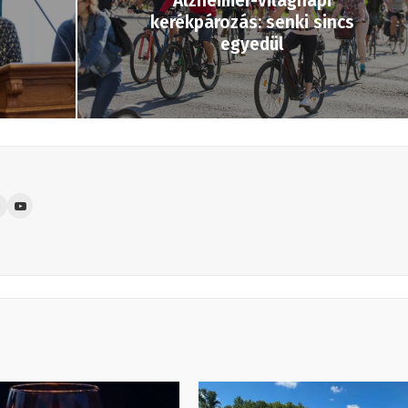
Alzheimer-világnapi
kerékpározás: senki sincs
n
egyedül