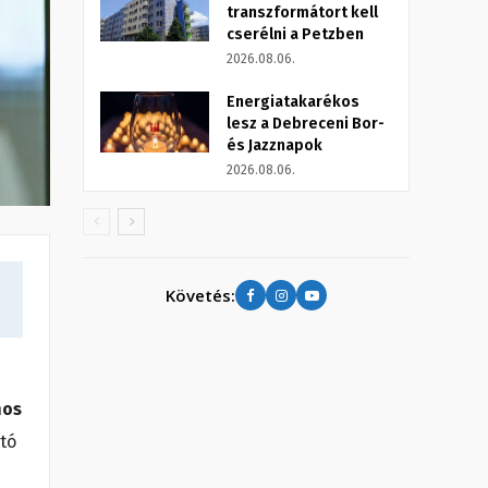
transzformátort kell
cserélni a Petzben
2026.08.06.
Energiatakarékos
lesz a Debreceni Bor-
és Jazznapok
2026.08.06.
Követés:
nos
ató