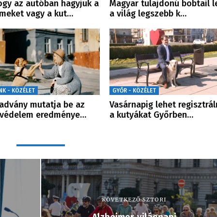
gy az autóban hagyjuk a
Magyar tulajdonú bobtail l
meket vagy a kut…
a világ legszebb k…
NK - KÖZÉLET
GYŐR - KÖZÉLET
iadvány mutatja be az
Vasárnapig lehet regisztrál
tvédelem eredménye…
a kutyákat Győrben…
KÖVETKEZŐ SZTORI