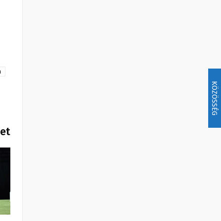
a
KÖZÖSSÉG
het