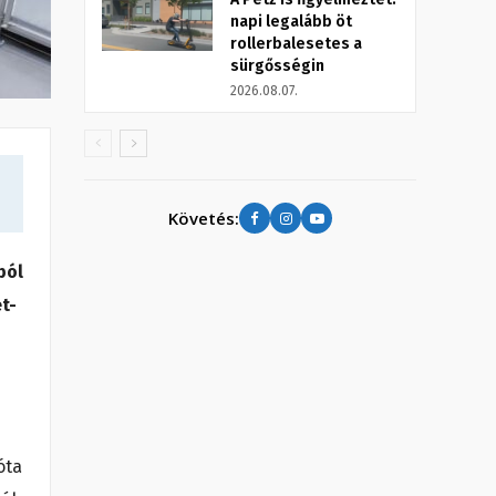
napi legalább öt
rollerbalesetes a
sürgősségin
2026.08.07.
Követés:
ból
t-
óta