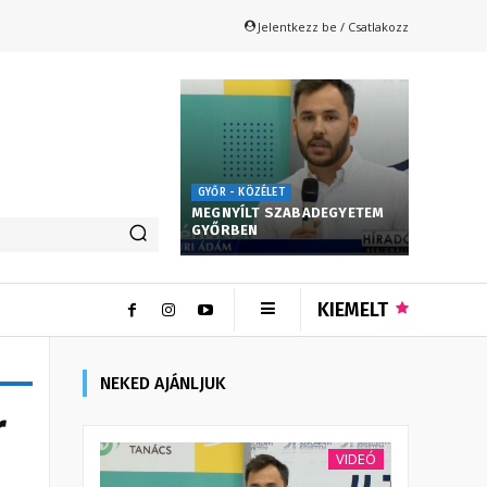
Jelentkezz be / Csatlakozz
GYŐR - KÖZÉLET
MEGNYÍLT SZABADEGYETEM
GYŐRBEN
KIEMELT
NEKED AJÁNLJUK
r
VIDEÓ