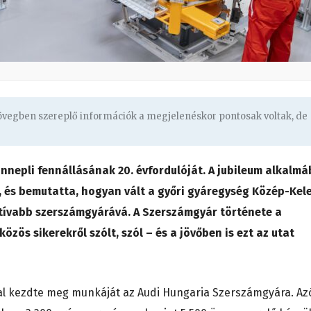
zövegben szereplő információk a megjelenéskor pontosak voltak, de
nnepli fennállásának 20. évfordulóját. A jubileum alkalmá
e, és bemutatta, hogyan vált a győri gyáregység Közép-Kele
tívabb szerszámgyárává. A Szerszámgyár története a
közös sikerekről szólt, szól – és a jövőben is ezt az utat
al kezdte meg munkáját az Audi Hungaria Szerszámgyára. Az