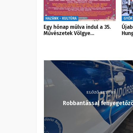
HAZÁNK - KULTÚRA
GYŐR
Egy hónap múlva indul a 35.
Újab
Művészetek Völgye…
Hung
ELŐZŐ SZTORI
Robbantással fenyegetőzö