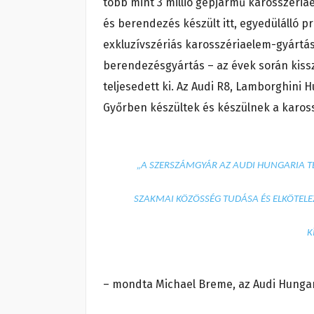
több mint 3 millió gépjármű karosszéria
és berendezés készült itt, egyedülálló p
exkluzívszériás karosszériaelem-gyártás
berendezésgyártás – az évek során kis
teljesedett ki. Az Audi R8, Lamborghini 
Győrben készültek és készülnek a karos
„A SZERSZÁMGYÁR AZ AUDI HUNGARIA T
SZAKMAI KÖZÖSSÉG TUDÁSA ÉS ELKÖTELE
K
– mondta Michael Breme, az Audi Hungar