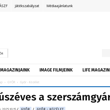
ÁSZF
Játékszabályzat
Médiaajánlatunk
ŐR
MAGAZINJAINK
IMAGE FILMJEINK
LIFE MAGAZIN
ap
GYŐR
Győr - Közélet
húszéves a szerszámgyá
-
2025.10.15.
GYŐR
GYŐR - KÖZÉLET