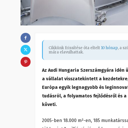
Cikkünk frissítése óta eltelt
10 hónap
, a s
mára elavulhattak.
Az Audi Hungaria Szerszámgyára idén ü
a vállalat visszatekintett a kezdetekr
Európa egyik legnagyobb és leginnova
tudásról, a folyamatos fejlődésről és a 
követi.
2005-ben 18.000 m²-en, 185 munkatárss