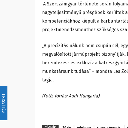
A Szerszámgyár története során folyama
nagyteljesítményű présgépek kerültek a
kompetenciákhoz kiépült a karbantartásh
projektmenedzsmenthez szükséges szak
„A precizitás nálunk nem csupán cél, eg
megvalósított járműprojekt bizonyítják
berendezés- és exkluzív alkatrészgyártás
munkatársunk tudása” – mondta Les Zoltá
tagja.
(Fotó, forrás: Audi Hungaria)
FRISSÍTÉS
CÍMKÉK
20 év
jubileum
szerszámgyár