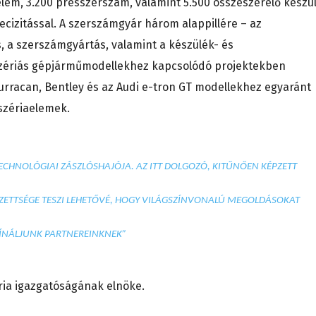
elem, 3.200 présszerszám, valamint 5.500 összeszerelő készü
recizitással. A szerszámgyár három alappillére – az
, a szerszámgyártás, valamint a készülék- és
szériás gépjárműmodellekhez kapcsolódó projektekben
Hurracan, Bentley és az Audi e-tron GT modellekhez egyaránt
szériaelemek.
ECHNOLÓGIAI ZÁSZLÓSHAJÓJA. AZ ITT DOLGOZÓ, KITŰNŐEN KÉPZETT
ZETTSÉGE TESZI LEHETŐVÉ, HOGY VILÁGSZÍNVONALÚ MEGOLDÁSOKAT
ÍNÁLJUNK PARTNEREINKNEK”
ia igazgatóságának elnöke.