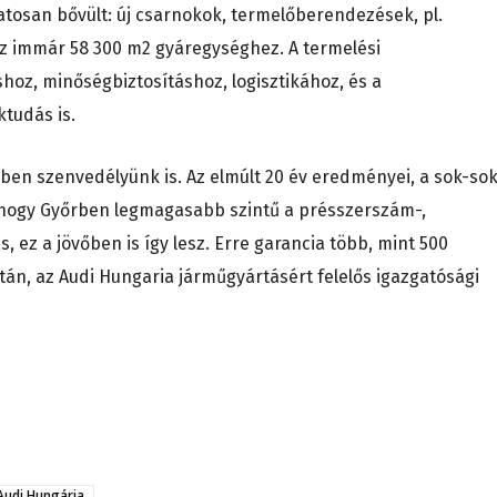
tosan bővült: új csarnokok, termelőberendezések, pl.
z immár 58 300 m2 gyáregységhez. A termelési
oz, minőségbiztosításhoz, logisztikához, és a
tudás is.
yben szenvedélyünk is. Az elmúlt 20 év eredményei, a sok-so
, hogy Győrben legmagasabb szintű a présszerszám-,
, ez a jövőben is így lesz. Erre garancia több, mint 500
n, az Audi Hungaria járműgyártásért felelős igazgatósági
Audi Hungária