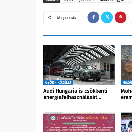
Megosztás
GYŐR - KÖZÉLET
HAZÁ
Audi Hungaria is csökkenti
Mohá
energiafelhasználását…
érem