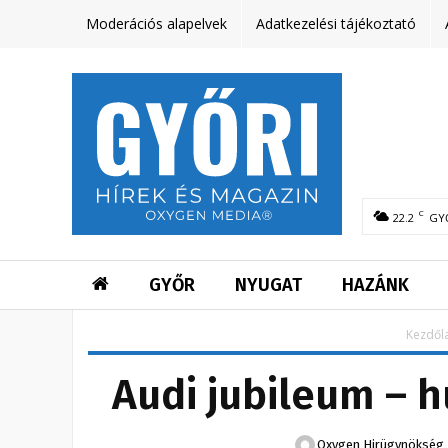
Moderációs alapelvek
Adatkezelési tájékoztató
C
22.2
GY
GYŐR
NYUGAT
HAZÁNK
Kezdől
Audi jubileum – 
Oxygen Hirügynökség