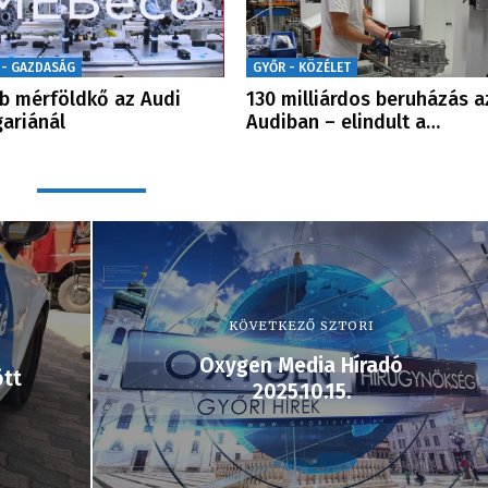
 - GAZDASÁG
GYŐR - KÖZÉLET
b mérföldkő az Audi
130 milliárdos beruházás a
ariánál
Audiban – elindult a…
KÖVETKEZŐ SZTORI
Oxygen Media Híradó
tt
2025.10.15.