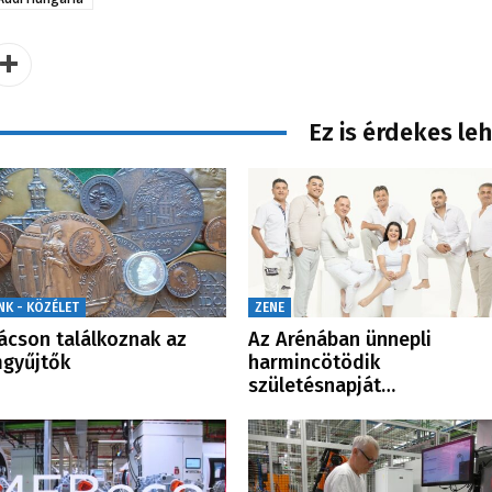
Ez is érdekes le
NK - KÖZÉLET
ZENE
cson találkoznak az
Az Arénában ünnepli
gyűjtők
harmincötödik
születésnapját…