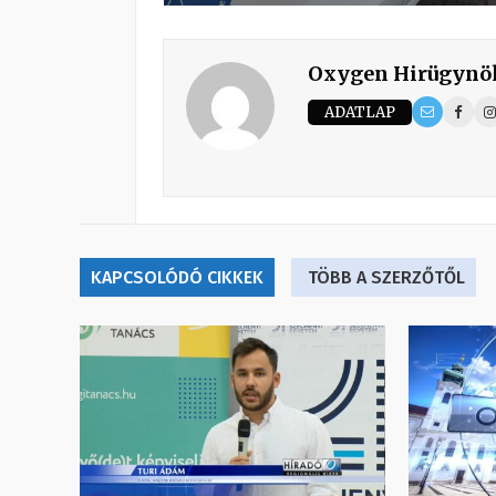
Oxygen Hirügynö
ADATLAP
KAPCSOLÓDÓ CIKKEK
TÖBB A SZERZŐTŐL