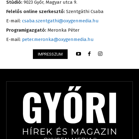
Stúdió:
9023 Győr, Magyar utca 9.
Felelős online szerkesztő:
Szentgáthi Csaba
E-mail:
csaba.szentgathi@oxygenmedia.hu
Programigazgató:
Meronka Péter
E-mail:
peter.meronka@oxygenmedia.hu
IMPRESSZUM