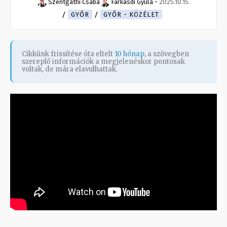
Szentgáthi Csaba
Farkasdi Gyula
-
2025.10.15.
GYŐR
GYŐR - KÖZÉLET
Cikkünk frissítése óta eltelt
10 hónap
, a szövegben
szereplő információk a megjelenéskor pontosak
voltak, de mára elavulhattak.