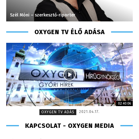
Szél Móni – szerkesztő-riporter
H
OXYGEN TV ÉLŐ ADÁSA
02:40:06
2021.04.17.
OXYGEN TV ADÁS
KAPCSOLAT - OXYGEN MEDIA