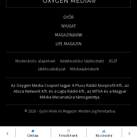
GYŐR
NYUGAT
MAGAZINJAINK
LIFE MAGAZIN
Moderációs alapelvek
Adatkezelési tájékoztató
ÁSZF
Játékszabályzat
Médiaajánlatunk
Az Oxygen Media Csoport tagjai: A Plusz Rádió Nonprofit Kft., az
Alisca Network Kft. és a Lajta Rádió Kft., az MTVA és a Magyar
Média Mecanatúra támogatottja.
©
2026
- Győri Hírek és Magazin. Minden jog fenntartva.
Címlap
Frissítések
Közösség