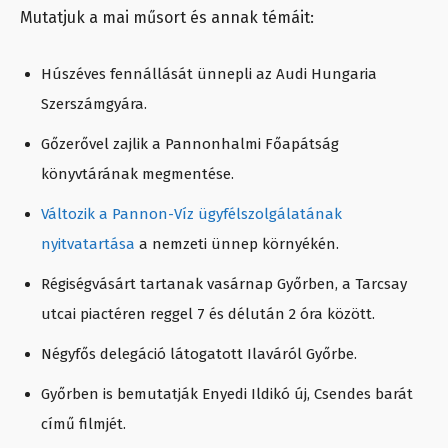
Mutatjuk a mai műsort és annak témáit:
Húszéves fennállását ünnepli az Audi Hungaria
Szerszámgyára.
Gőzerővel zajlik a Pannonhalmi Főapátság
könyvtárának megmentése.
Változik a Pannon-Víz ügyfélszolgálatának
nyitvatartása
a nemzeti ünnep környékén.
Régiségvásárt tartanak vasárnap Győrben, a Tarcsay
utcai piactéren reggel 7 és délután 2 óra között.
Négyfős delegáció látogatott Ilaváról Győrbe.
Győrben is bemutatják Enyedi Ildikó új, Csendes barát
című filmjét.