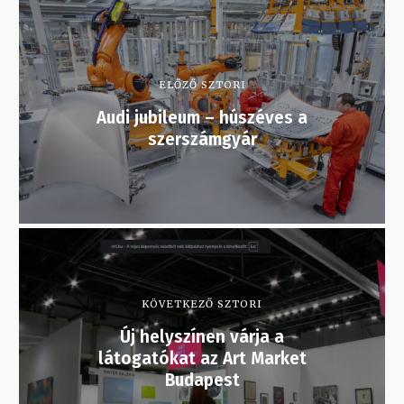
ELŐZŐ SZTORI
Audi jubileum – húszéves a
szerszámgyár
KÖVETKEZŐ SZTORI
Új helyszínen várja a
látogatókat az Art Market
Budapest