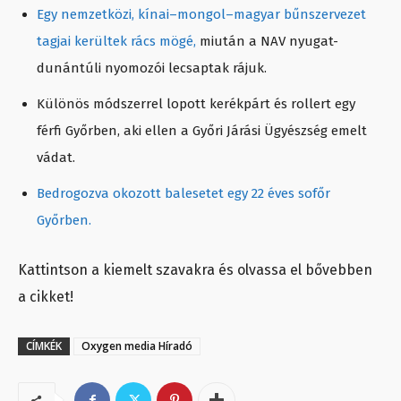
Egy nemzetközi, kínai–mongol–magyar bűnszervezet
tagjai kerültek rács mögé,
miután a NAV nyugat-
dunántúli nyomozói lecsaptak rájuk.
Különös módszerrel lopott kerékpárt és rollert egy
férfi Győrben, aki ellen a Győri Járási Ügyészség emelt
vádat.
Bedrogozva okozott balesetet egy 22 éves sofőr
Győrben.
Kattintson a kiemelt szavakra és olvassa el bővebben
a cikket!
CÍMKÉK
Oxygen media Híradó