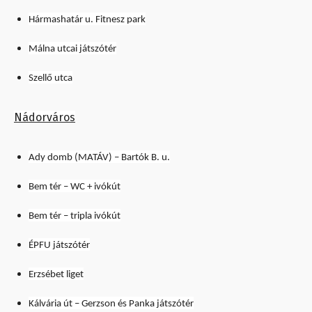
Hármashatár u. Fitnesz park
Málna utcai játszótér
Szellő utca
Nádorváros
Ady domb (MATÁV) – Bartók B. u.
Bem tér – WC + ivókút
Bem tér – tripla ivókút
ÉPFU játszótér
Erzsébet liget
Kálvária út – Gerzson és Panka játszótér