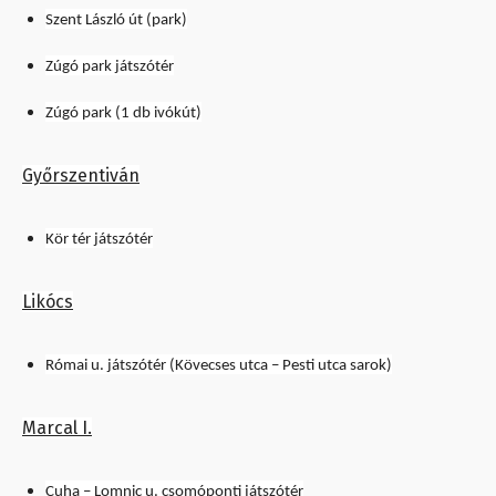
Szent László út (park)
Zúgó park játszótér
Zúgó park (1 db ivókút)
Győrszentiván
Kör tér játszótér
Likócs
Római u. játszótér (Kövecses utca – Pesti utca sarok)
Marcal I.
Cuha – Lomnic u. csomóponti játszótér