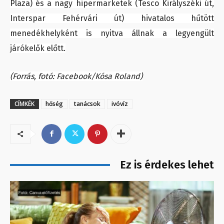
Plaza) és a nagy hipermarketek (Tesco Királyszéki út,
Interspar Fehérvári út) hivatalos hűtött
menedékhelyként is nyitva állnak a legyengült
járókelők előtt.
(Forrás, fotó: Facebook/Kósa Roland)
CÍMKÉK
hőség
tanácsok
ivóvíz
Ez is érdekes lehet