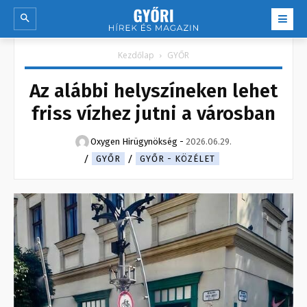
Kezdőlap
GYŐR
Az alábbi helyszíneken lehet
friss vízhez jutni a városban
Oxygen Hirügynökség
-
2026.06.29.
GYŐR
GYŐR - KÖZÉLET