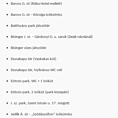
Baross G. út (Rába Hotel mellett)
Baross G. út – Kőcsiga ivókútrész
Batthyány park játszótér
Bisinger J. st. – Gárdonyi G. u. sarok (Deák Iskolánál)
Bisinger vizes játszótér
Dunakapu tér (Vaskakas kút)
Dunakapu tér, Nyilvános WC-nél
Eötvös park, WC + 1 ivókút
Eötvös park, 2 ivókút (park közepén)
I. sz. park, Szent István u. 57. mögött
Jedlik Á. út – „Szódásszifon” ivókútrész