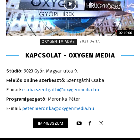
02:40:06
2021.04.17.
OXYGEN TV ADÁS
KAPCSOLAT - OXYGEN MEDIA
Stúdió:
9023 Győr, Magyar utca 9.
Felelős online szerkesztő:
Szentgáthi Csaba
E-mail:
csaba.szentgathi@oxygenmedia.hu
Programigazgató:
Meronka Péter
E-mail:
peter.meronka@oxygenmedia.hu
IMPRESSZUM