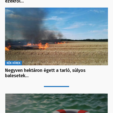
ezekről…
KÉK HÍREK
Negyven hektáron égett a tarló, súlyos
balesetek…