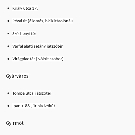
Király utca 17.
Révai út (állomás, biciklitárolónál)
Széchenyi tér
Várfal alatti sétány játszótér
Virágpiac tér (ivókút szobor)
Gyárváros
Tompa utcai játszótér
Ipar u. 88., Tripla ivókút
Gyirmót