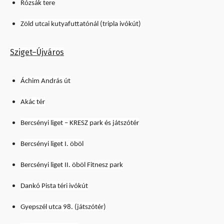
Rózsák tere
Zöld utcai kutyafuttatónál (tripla ivókút)
Sziget–Újváros
Áchim András út
Akác tér
Bercsényi liget – KRESZ park és játszótér
Bercsényi liget I. öböl
Bercsényi liget II. öböl Fitnesz park
Dankó Pista téri ivókút
Gyepszél utca 98. (játszótér)