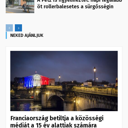
A Petz is figyelmeztet: napi legalább
öt rollerbalesetes a sürgősségin
NEKED AJÁNLJUK
Franciaország betiltja a közösségi
médiát a 15 év alattiak számára