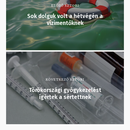
ELŐZŐ SZTORI
Sok dolguk volt a hétvégén a
vízimentőknek
KÖVETKEZŐ SZTORI
Törökországi gyógykezelést
ígértek a sértettnek