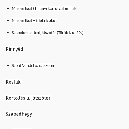
Malom liget (Tihanyi körforgalomnál)
Malom liget – tripla ivókút
Szabolcska utcai játszótér (Török I. u. 32.)
Pinnyéd
Szent Vendel u. játszótér
Révfalu
Körtöltés u. játszótér
Szabadhegy