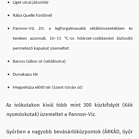
Liget utcai játszótér
Rába Quelle fürdőnél
Pannon-Víz Zrt. a legforgalmasabb sétálóövezetekben és
tereken azonnali, 10–15 °C-os hőérzet-csökkenést biztosító
permetező kapukat üzemeltet:
Baross Gábor út (sétálóutca)
Dunakapu tér
Megyeháza előtti tér (Szent István út)
Az ivókutakon kívül több mint 300 közkifolyót (Kék
nyomóskutak) üzemeltet a Pannon-Víz.
Győrben a nagyobb bevásárlóközpontok (ÁRKÁD, Győr