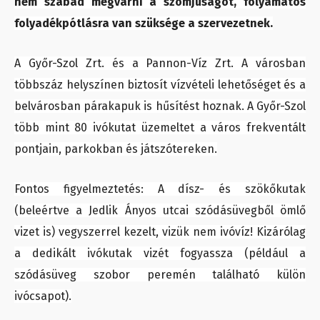
nem szabad megvárni a szomjúságot, folyamatos
folyadékpótlásra van szüksége a szervezetnek.
A Győr-Szol Zrt. és a Pannon-Víz Zrt. A városban
többszáz helyszínen biztosít vízvételi lehetőséget és a
belvárosban párakapuk is hűsítést hoznak. A Győr-Szol
több mint 80 ivókutat üzemeltet a város frekventált
pontjain, parkokban és játszótereken.
Fontos figyelmeztetés: A dísz- és szökőkutak
(beleértve a Jedlik Ányos utcai szódásüvegből ömlő
vizet is) vegyszerrel kezelt, vizük nem ivóvíz! Kizárólag
a dedikált ivókutak vizét fogyassza (például a
szódásüveg szobor peremén található külön
ivócsapot).