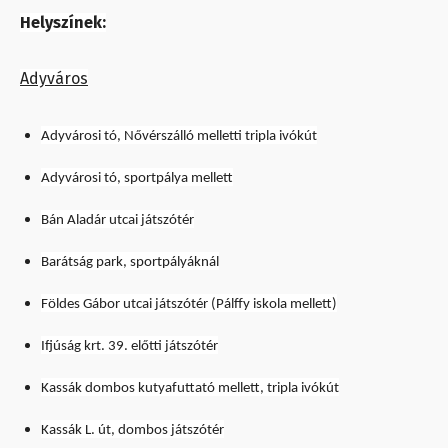
Helyszínek:
Adyváros
Adyvárosi tó, Nővérszálló melletti tripla ivókút
Adyvárosi tó, sportpálya mellett
Bán Aladár utcai játszótér
Barátság park, sportpályáknál
Földes Gábor utcai játszótér (Pálffy iskola mellett)
Ifjúság krt. 39. előtti játszótér
Kassák dombos kutyafuttató mellett, tripla ivókút
Kassák L. út, dombos játszótér