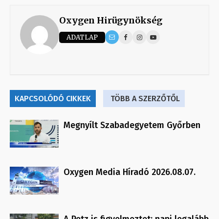
Oxygen Hirügynökség
ADATLAP
KAPCSOLÓDÓ CIKKEK
TÖBB A SZERZŐTŐL
Megnyílt Szabadegyetem Győrben
Oxygen Media Híradó 2026.08.07.