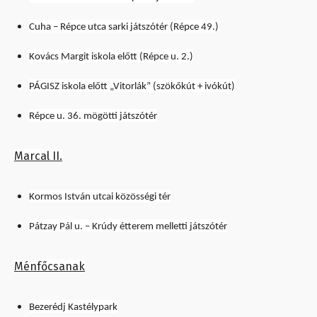
Cuha – Répce utca sarki játszótér (Répce 49.)
Kovács Margit iskola előtt (Répce u. 2.)
PÁGISZ iskola előtt „Vitorlák” (szökőkút + ivókút)
Répce u. 36. mögötti játszótér
Marcal II.
Kormos István utcai közösségi tér
Pátzay Pál u. – Krúdy étterem melletti játszótér
Ménfőcsanak
Bezerédj Kastélypark