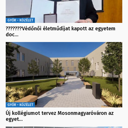
GYŐR - KÖZÉLET
???????Védőnői életműdíjat kapott az egyetem
doc…
GYŐR - KÖZÉLET
Új kollégiumot tervez Mosonmagyaróváron az
egyet…