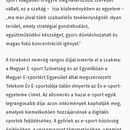
sport világában is egyre meghatározóbb szerepet
vállalt, ez a szakág – írja közleményében az egyetem –
„ma már jóval több szabadidős tevékenységnél: olyan
terület, amely stratégiai gondolkodást,
együttműködési készséget, gyors döntéshozatalt és
magas fokú koncentrációt igényel.”
A törekvést nemrég rangos díjjal ismerte el a szakma:
a Magyar E-sport Szövetség és az Egymillióan a
Magyar E-sportért Egyesület által megszervezett
Telekom Év E-sportolója Gálán elnyerte az Év e-sport-
egyeteme címet. Az elismerés a hazai e-sport egyik
legrangosabb díja: azon intézmények kaphatják meg,
amelyek kiemelkedően hozzájárulnak a digitális
sportok fejlődéséhez. A győriek az e-sport-közösség
építésében, a versenysport támogatásában, valamint