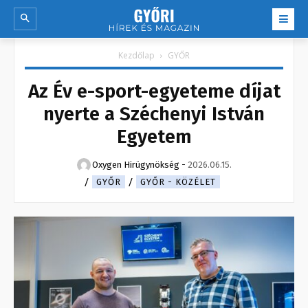
Kezdőlap
GYŐR
Az Év e-sport-egyeteme díjat
nyerte a Széchenyi István
Egyetem
Oxygen Hirügynökség
-
2026.06.15.
GYŐR
GYŐR - KÖZÉLET