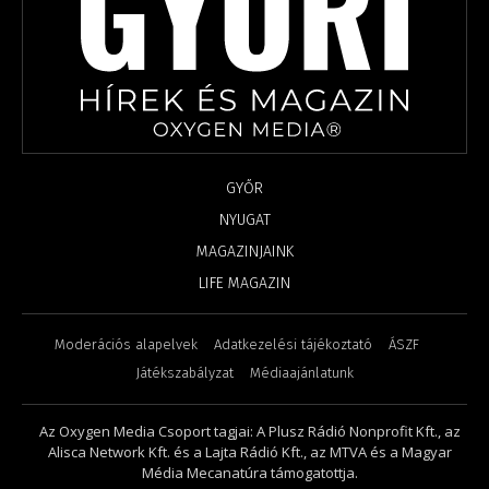
GYŐR
NYUGAT
MAGAZINJAINK
LIFE MAGAZIN
Moderációs alapelvek
Adatkezelési tájékoztató
ÁSZF
Játékszabályzat
Médiaajánlatunk
Az Oxygen Media Csoport tagjai: A Plusz Rádió Nonprofit Kft., az
Alisca Network Kft. és a Lajta Rádió Kft., az MTVA és a Magyar
Média Mecanatúra támogatottja.