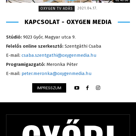
02:40:06
2021.04.17.
OXYGEN TV ADÁS
KAPCSOLAT - OXYGEN MEDIA
Stúdió:
9023 Győr, Magyar utca 9.
Felelős online szerkesztő:
Szentgáthi Csaba
E-mail:
csaba.szentgathi@oxygenmedia.hu
Programigazgató:
Meronka Péter
E-mail:
peter.meronka@oxygenmedia.hu
IMPRESSZUM