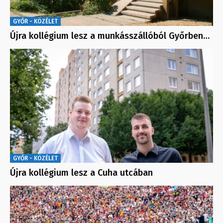
GYŐR - KÖZÉLET
Újra kollégium lesz a munkásszállóból Győrben…
GYŐR - KÖZÉLET
Újra kollégium lesz a Cuha utcában