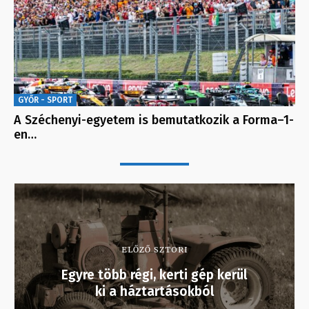
GYŐR - SPORT
A Széchenyi-egyetem is bemutatkozik a Forma–1-
en…
ELŐZŐ SZTORI
Egyre több régi, kerti gép kerül
ki a háztartásokból