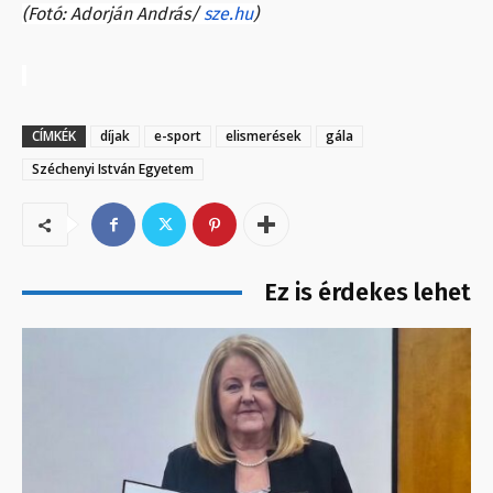
(Fotó: Adorján András/
sze.hu
)
CÍMKÉK
díjak
e-sport
elismerések
gála
Széchenyi István Egyetem
Ez is érdekes lehet