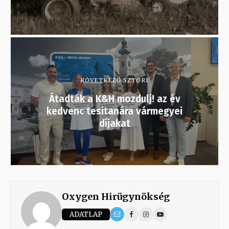
KÖVETKEZŐ SZTORI
Átadták a K&H mozdulj! az év
kedvenc tesitanára vármegyei
díjakat
Oxygen Hirügynökség
ADATLAP