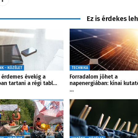
Ez is érdekes le
NK - KÖZÉLET
TECHNIKA
érdemes évekig a
Forradalom jöhet a
ban tartani a régi tabl…
napenergiában: kínai kutat
…