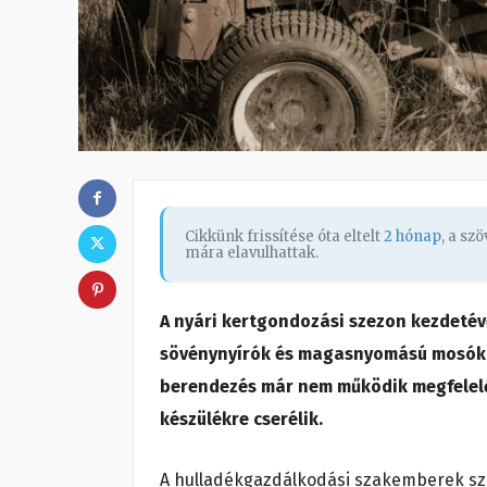
Cikkünk frissítése óta eltelt
2 hónap
, a sz
mára elavulhattak.
A nyári kertgondozási szezon kezdetéve
sövénynyírók és magasnyomású mosók. I
berendezés már nem működik megfelelő
készülékre cserélik.
A hulladékgazdálkodási szakemberek sze