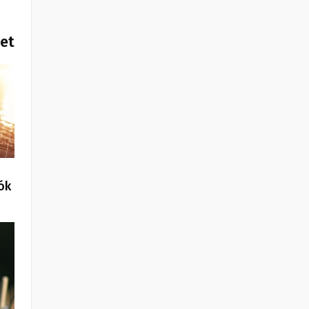
het
ók