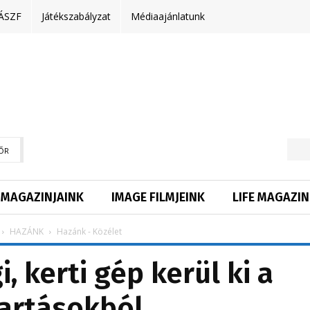
ÁSZF
Játékszabályzat
Médiaajánlatunk
ŐR
MAGAZINJAINK
IMAGE FILMJEINK
LIFE MAGAZIN
HAZÁNK
Hazánk - Közélet
, kerti gép kerül ki a
artásokból