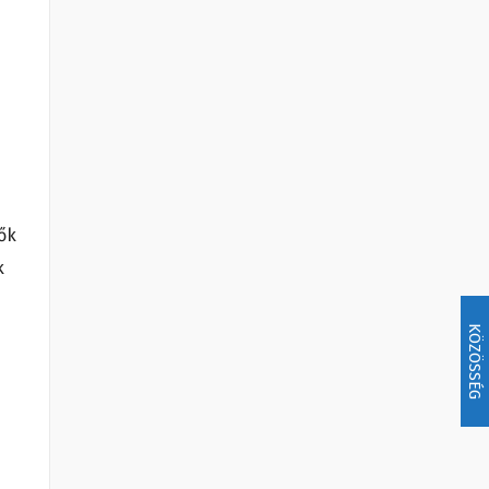
ők
k
KÖZÖSSÉG