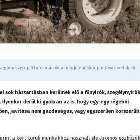
övegben szereplő információk a megjelenéskor pontosak voltak, de
l sok háztartásban kerülnek elő a fűnyírók, szegélynyírók
lyenkor derül ki gyakran az is, hogy egy-egy régebbi
en, javítása nem gazdaságos, vagy egyszerűen korszerűb
rint a kert körüli munkákhoz használt elektromos eszközö