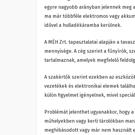
egyre nagyobb arányban jelennek meg az
ma már többféle elektromos vagy akkumu
idővel a hulladékáramba kerülnek.
A MÉH Zrt. tapasztalatai alapján a tavas
mennyisége. A cég szerint a fűnyírók, 
tartalmaznak, amelyek megfelelő feldol
A szakértők szerint ezekben az eszköz
vezetékek és elektronikai elemek talál
külön figyelmet igényelnek, mivel speciá
Problémát jelenthet ugyanakkor, hogy a
műhelyekben vagy kerti tárolókban mara
meghibásodott vagy már nem használt esz