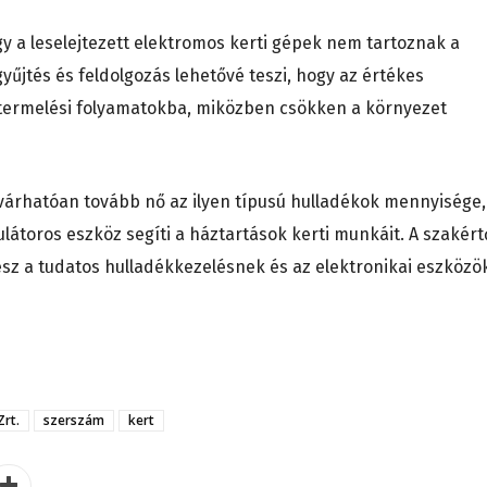
 a leselejtezett elektromos kerti gépek nem tartoznak a
űjtés és feldolgozás lehetővé teszi, hogy az értékes
 termelési folyamatokba, miközben csökken a környezet
várhatóan tovább nő az ilyen típusú hulladékok mennyisége,
átoros eszköz segíti a háztartások kerti munkáit. A szakért
esz a tudatos hulladékkezelésnek és az elektronikai eszközö
rt.
szerszám
kert