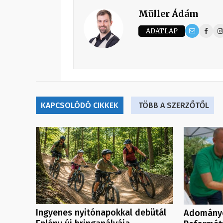
Müller Ádám
ADATLAP
KAPCSOLÓDÓ CIKKEK
TÖBB A SZERZŐTŐL
Ingyenes nyitónapokkal debütál
Adományo