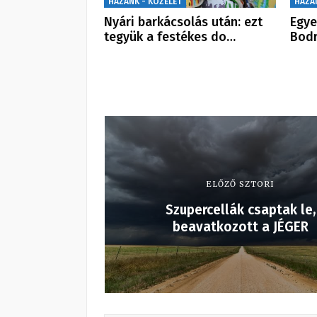
HAZÁNK - KÖZÉLET
HAZÁ
Nyári barkácsolás után: ezt
Egye
tegyük a festékes do…
Bodr
ELŐZŐ SZTORI
Szupercellák csaptak le,
beavatkozott a JÉGER