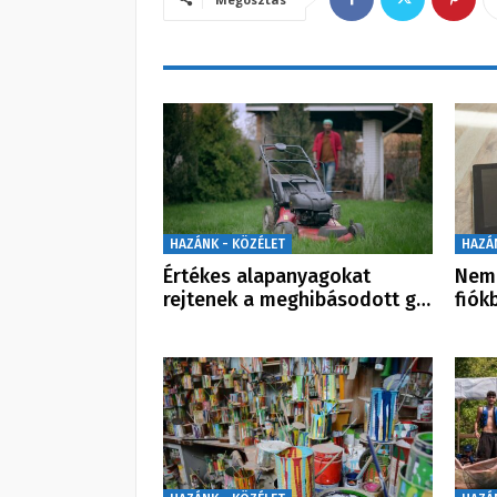
HAZÁNK - KÖZÉLET
HAZÁ
Értékes alapanyagokat
Nem 
rejtenek a meghibásodott g…
fiók