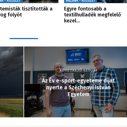
NK - KÖZÉLET
HAZÁNK - KÖZÉLET
temisták tisztították a
Egyre fontosabb a
og folyót
textilhulladék megfelelő
kezel…
KÖVETKEZŐ SZTORI
Az Év e-sport-egyeteme díjat
nyerte a Széchenyi István
Egyetem