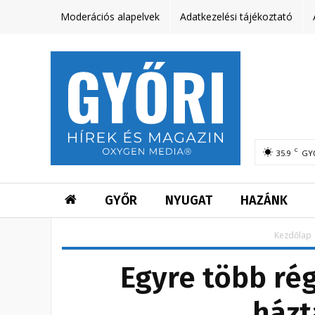
Moderációs alapelvek
Adatkezelési tájékoztató
C
35.9
GY
GYŐR
NYUGAT
HAZÁNK
Kezdőlap
Egyre több régi
házt