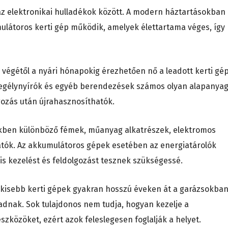
 elektronikai hulladékok között. A modern háztartásokban
látoros kerti gép működik, amelyek élettartama véges, így
z végétől a nyári hónapokig érezhetően nő a leadott kerti gé
szegélynyírók és egyéb berendezések számos olyan alapanya
gozás után újrahasznosíthatók.
ökben különböző fémek, műanyag alkatrészek, elektromos
hatók. Az akkumulátoros gépek esetében az energiatárolók
lis kezelést és feldolgozást tesznek szükségessé.
 kisebb kerti gépek gyakran hosszú éveken át a garázsokban
dnak. Sok tulajdonos nem tudja, hogyan kezelje a
közöket, ezért azok feleslegesen foglalják a helyet.