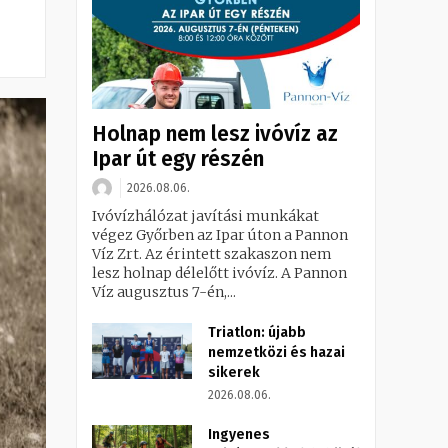
Holnap nem lesz ivóvíz az
Ipar út egy részén
2026.08.06.
Ivóvízhálózat javítási munkákat
végez Győrben az Ipar úton a Pannon
Víz Zrt. Az érintett szakaszon nem
lesz holnap délelőtt ivóvíz. A Pannon
Víz augusztus 7-én,...
Triatlon: újabb
nemzetközi és hazai
sikerek
2026.08.06.
Ingyenes