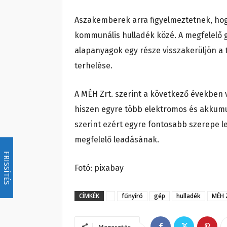
Aszakemberek arra figyelmeztetnek, hogy
kommunális hulladék közé. A megfelelő gy
alapanyagok egy része visszakerüljön a
terhelése.
A MÉH Zrt. szerint a következő években 
hiszen egyre több elektromos és akkumul
szerint ezért egyre fontosabb szerepe l
megfelelő leadásának.
FRISSÍTÉS
Fotó: pixabay
CÍMKÉK
fűnyíró
gép
hulladék
MÉH Z
Megosztás