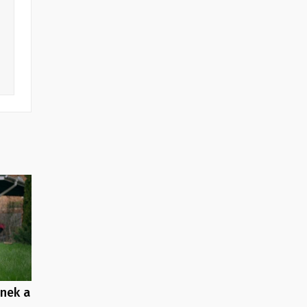
enek a