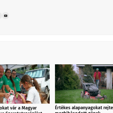
Értékes alapanyagokat rejt
kat vár a Magyar