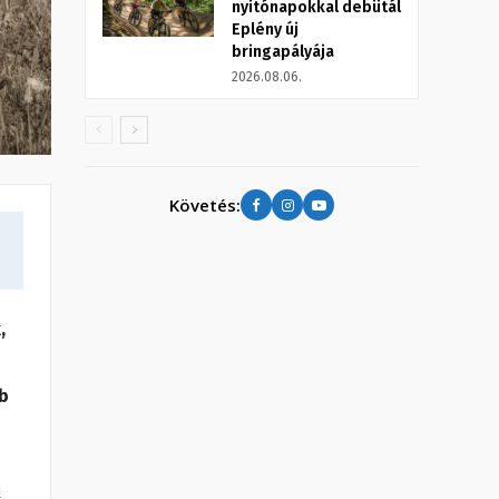
nyitónapokkal debütál
Eplény új
bringapályája
2026.08.06.
Követés:
,
b
k