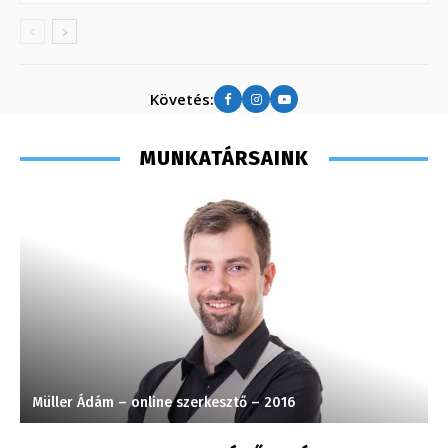
Követés:
MUNKATÁRSAINK
Müller Ádám – online szerkesztő – 2016
V