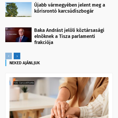
Újabb vármegyében jelent meg a
kőrisrontó karcsúdíszbogár
Baka Andrást jelöli köztársasági
elnöknek a Tisza parlamenti
frakciója
NEKED AJÁNLJUK