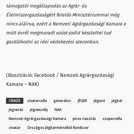
támogatói megállapodás az Agrár- és
Élelmiszergazdaságért felelős Minisztériummal még
nincs aláírva, ezért a Nemzeti Agrárgazdasági Kamara a
múlt évről megmaradt ezüst-jodid készlettel tud
gazdálkodni az idei védekezési szezonban.
(Illusztráció: Facebook / Nemzeti Agrárgazdasági
Kamara – NAK)
CÍMKÉK
zivatarcella
generátor
JÉGER
jégeső
jégkár
jégverés
jégveszély
NAK
Nemzeti Agrárgazdasági Kamara
piros riasztás
szupercella
zivatar
Országos Jégkármérséklő Rendszer