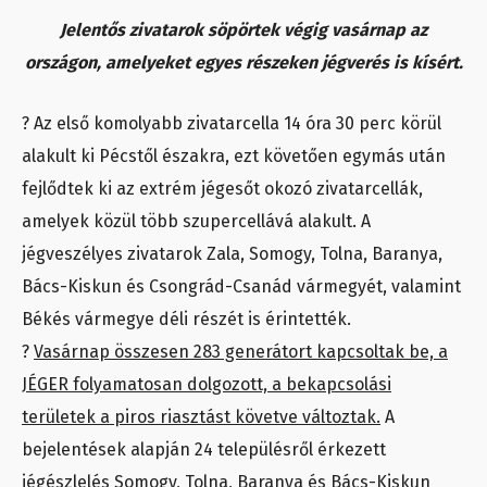
Jelentős zivatarok söpörtek végig vasárnap az
országon, amelyeket egyes részeken jégverés is kísért.
? Az első komolyabb zivatarcella 14 óra 30 perc körül
alakult ki Pécstől északra, ezt követően egymás után
fejlődtek ki az extrém jégesőt okozó zivatarcellák,
amelyek közül több szupercellává alakult. A
jégveszélyes zivatarok Zala, Somogy, Tolna, Baranya,
Bács-Kiskun és Csongrád-Csanád vármegyét, valamint
Békés vármegye déli részét is érintették.
?
Vasárnap összesen 283 generátort kapcsoltak be, a
JÉGER folyamatosan dolgozott, a bekapcsolási
területek a piros riasztást követve változtak.
A
bejelentések alapján 24 településről érkezett
jégészlelés Somogy, Tolna, Baranya és Bács-Kiskun