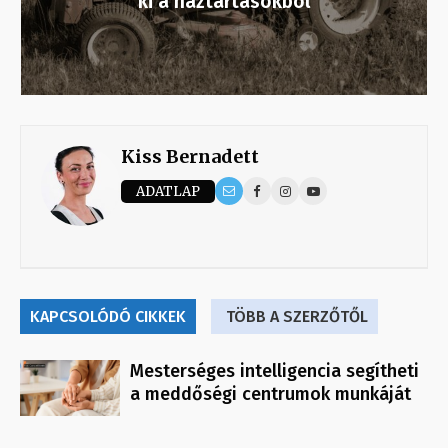
ki a háztartásokból
Kiss Bernadett
ADATLAP
KAPCSOLÓDÓ CIKKEK
TÖBB A SZERZŐTŐL
Mesterséges intelligencia segítheti
a meddőségi centrumok munkáját