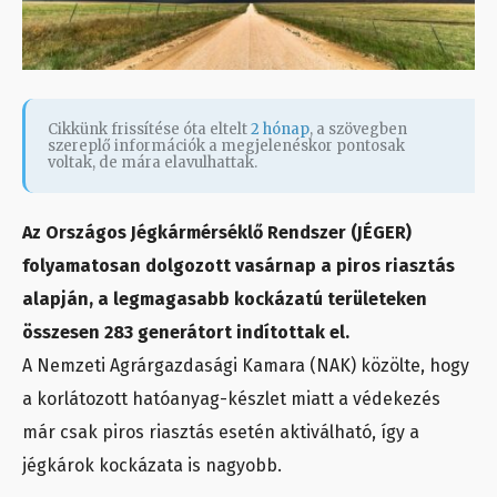
Cikkünk frissítése óta eltelt
2 hónap
, a szövegben
szereplő információk a megjelenéskor pontosak
voltak, de mára elavulhattak.
Az Országos Jégkármérséklő Rendszer (JÉGER)
folyamatosan dolgozott vasárnap a piros riasztás
alapján, a legmagasabb kockázatú területeken
összesen 283 generátort indítottak el.
A Nemzeti Agrárgazdasági Kamara (NAK) közölte, hogy
a korlátozott hatóanyag-készlet miatt a védekezés
már csak piros riasztás esetén aktiválható, így a
jégkárok kockázata is nagyobb.