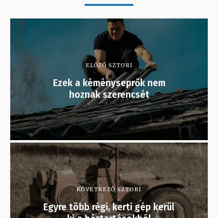
ELŐZŐ SZTORI
Ezek a kéményseprők nem
hoznak szerencsét
KÖVETKEZŐ SZTORI
Egyre több régi, kerti gép kerül