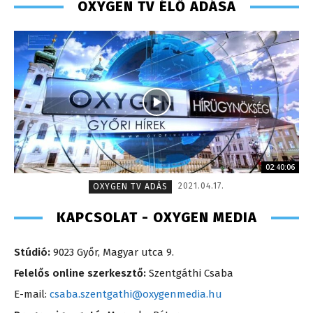
OXYGEN TV ÉLŐ ADÁSA
02:40:06
2021.04.17.
OXYGEN TV ADÁS
KAPCSOLAT - OXYGEN MEDIA
Stúdió:
9023 Győr, Magyar utca 9.
Felelős online szerkesztő:
Szentgáthi Csaba
E-mail:
csaba.szentgathi@oxygenmedia.hu