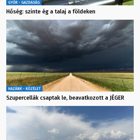
GYŐR - GAZDASÁG
Hőség: szinte ég a talaj a földeken
HAZÁNK - KÖZÉLET
Szupercellák csaptak le, beavatkozott a JÉGER