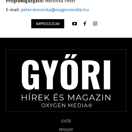
Programigazgató:
Meronka Péter
E-mail:
peter.meronka@oxygenmedia.hu
IMPRESSZUM
GYŐR
NYUGAT