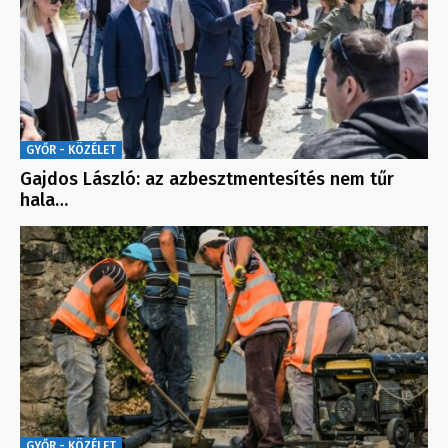
GYŐR - KÖZÉLET
Gajdos László: az azbesztmentesítés nem tűr
hala…
GYŐR - KÖZÉLET