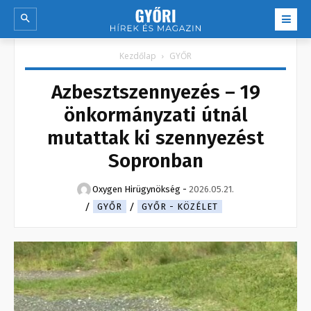
Kezdőlap
GYŐR
Azbesztszennyezés – 19
önkormányzati útnál
mutattak ki szennyezést
Sopronban
Oxygen Hirügynökség
-
2026.05.21.
GYŐR
GYŐR - KÖZÉLET