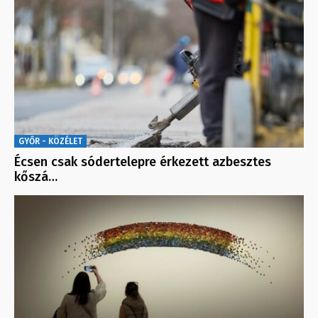
GYŐR - KÖZÉLET
Écsen csak sódertelepre érkezett azbesztes
kőszá…