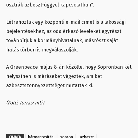
osztrák azbeszt-üggyel kapcsolatban".
Létrehoztak egy központi e-mail címet is a lakossági
bejelentésekhez, az oda érkező leveleket egyrészt
továbbítjuk a kormányhivatalnak, másrészt saját
hatáskörben is megválaszolják.
A Greenpeace május 8-án közölte, hogy Sopronban két
helyszínen is méréseket végeztek, amiket
azbesztszennyezettséget mutattak ki.
(Fotó, forrás: mti)
CÍMKÉK
kármentesítés
sopron
azbeszt