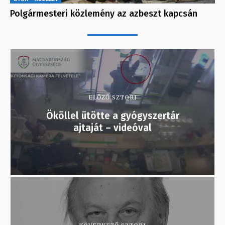
Polgármesteri közlemény az azbeszt kapcsán
ELŐZŐ SZTORI
Ököllel ütötte a gyógyszertár
ajtaját – videóval