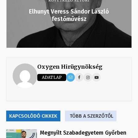
KÖVETKEZŐ SZTORI
Elhunyt Veress Sándor László
festőművész
Oxygen Hirügynökség
ADATLAP
KAPCSOLÓDÓ CIKKEK
TÖBB A SZERZŐTŐL
Megnyílt Szabadegyetem Győrben