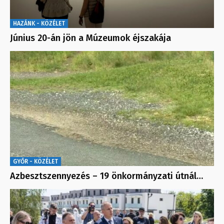
HAZÁNK - KÖZÉLET
Június 20-án jön a Múzeumok éjszakája
GYŐR - KÖZÉLET
Azbesztszennyezés – 19 önkormányzati útnál…