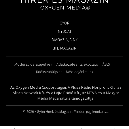
GYŐR
NYUGAT
MAGAZINJAINK
LIFE MAGAZIN
Moderációs alapelvek
Adatkezelési tájékoztató
ÁSZF
Játékszabályzat
Médiaajánlatunk
Az Oxygen Media Csoport tagjai: A Plusz Rádió Nonprofit Kft., az
Alisca Network Kft. és a Lajta Rádió Kft., az MTVA és a Magyar
Média Mecanatúra támogatottja.
©
2026
- Győri Hírek és Magazin. Minden jog fenntartva.