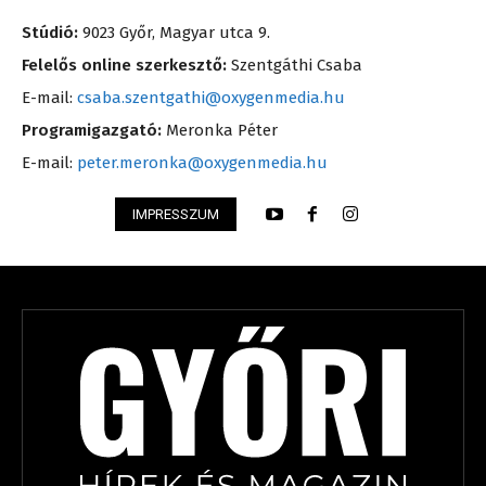
Stúdió:
9023 Győr, Magyar utca 9.
Felelős online szerkesztő:
Szentgáthi Csaba
E-mail:
csaba.szentgathi@oxygenmedia.hu
Programigazgató:
Meronka Péter
E-mail:
peter.meronka@oxygenmedia.hu
IMPRESSZUM