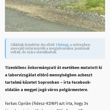
Cikkünk frissítése óta eltelt
3 hónap
, a szövegben
szereplő információk a megjelenéskor pontosak
voltak, de mára elavulhattak.
Tizenkilenc önkormányzati út esetében mutatott ki
a laborvizsgálat eltérő mennyiségben azbeszt
tartalmú kőzetet Sopronban – írta Facebook-
oldalán a megyei jogú város polgármestere.
Farkas Ciprián (Fidesz-KDNP) azt írta, hogy 34