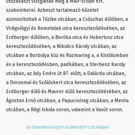
útszakaszt vizsgáltak meg a MAir-Scope Kft.
szakemberei. Azbeszt tartalmazó kőzetet
azonosítottak a Tőzike utcában, a Csőszhaz dűlőben, a
Virágvölgyi és Remetelak utca kereszteződésében, az
Erdburger dűlőben, a Boróka utca és Hubertusz utca
kereszteződésében, a Nikolics Károly utcában, az
utcában a Borbolya köz és Rozmaring a, a Kistólomban
és a kereszteződésben, padkában, a Sterbenz Karoly
utcában, az Ady Endre út 87. előtt, a Dalárda utcában,
a Dorosmai és Szőlőskert utca kereszteződésében, az
Erdburger dűlő és Maurer dűlő kereszteződésében, az
Ágoston Ernő utcában, a Papucsvirag utcában, a Menta
utcában, a Régi Iskola soron, valamint a Vasút soron.
AZ ÖNKORMÁNYZAT AZ ÉRINTETT UTCÁKBAN