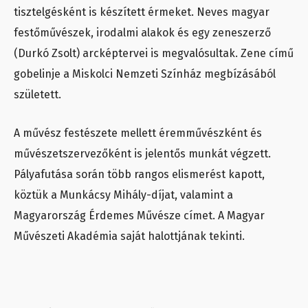
tisztelgésként is készített érmeket. Neves magyar
festőművészek, irodalmi alakok és egy zeneszerző
(Durkó Zsolt) arcképtervei is megvalósultak. Zene című
gobelinje a Miskolci Nemzeti Színház megbízásából
született.
A művész festészete mellett éremművészként és
művészetszervezőként is jelentős munkát végzett.
Pályafutása során több rangos elismerést kapott,
köztük a Munkácsy Mihály-díjat, valamint a
Magyarország Érdemes Művésze címet. A Magyar
Művészeti Akadémia saját halottjának tekinti.