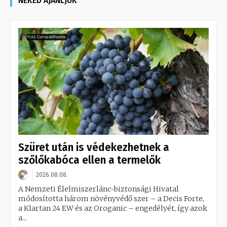
NEKED AJÁNLJUK
Szüret után is védekezhetnek a
szőlőkabóca ellen a termelők
2026.08.08.
A Nemzeti Élelmiszerlánc-biztonsági Hivatal
módosította három növényvédő szer – a Decis Forte,
a Klartan 24 EW és az Oroganic – engedélyét, így azok
a...