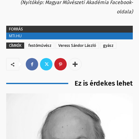
(Nyitókép: Magyar Művészeti Akadémia Facebook-
oldala)
FORRÁS
MTI.HU
CÍMKÉK
festőművész
Veress Sándor László
gyász
Ez is érdekes lehet