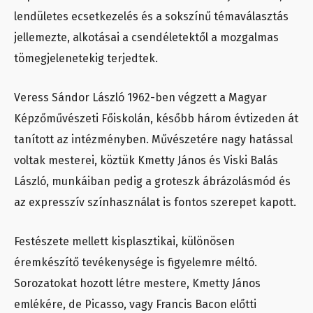
lendületes ecsetkezelés és a sokszínű témaválasztás
jellemezte, alkotásai a csendéletektől a mozgalmas
tömegjelenetekig terjedtek.
Veress Sándor László 1962-ben végzett a Magyar
Képzőművészeti Főiskolán, később három évtizeden át
tanított az intézményben. Művészetére nagy hatással
voltak mesterei, köztük Kmetty János és Viski Balás
László, munkáiban pedig a groteszk ábrázolásmód és
az expresszív színhasználat is fontos szerepet kapott.
Festészete mellett kisplasztikai, különösen
éremkészítő tevékenysége is figyelemre méltó.
Sorozatokat hozott létre mestere, Kmetty János
emlékére, de Picasso, vagy Francis Bacon előtti