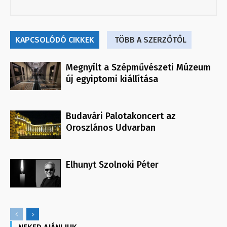
KAPCSOLÓDÓ CIKKEK
TÖBB A SZERZŐTŐL
Megnyílt a Szépművészeti Múzeum
új egyiptomi kiállítása
Budavári Palotakoncert az
Oroszlános Udvarban
Elhunyt Szolnoki Péter