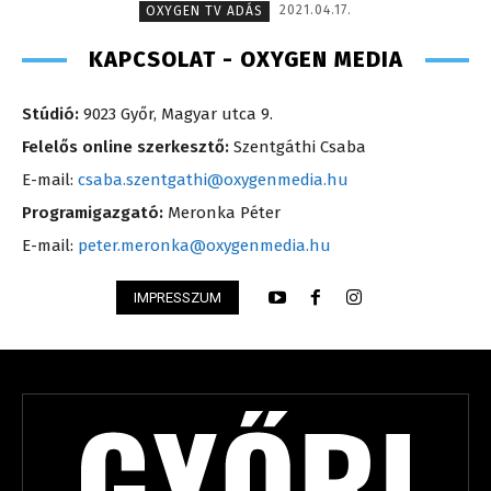
2021.04.17.
OXYGEN TV ADÁS
KAPCSOLAT - OXYGEN MEDIA
Stúdió:
9023 Győr, Magyar utca 9.
Felelős online szerkesztő:
Szentgáthi Csaba
E-mail:
csaba.szentgathi@oxygenmedia.hu
Programigazgató:
Meronka Péter
E-mail:
peter.meronka@oxygenmedia.hu
IMPRESSZUM