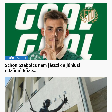
GYŐR - SPORT
Schön Szabolcs nem játszik a júniusi
edzőmérkőzé…