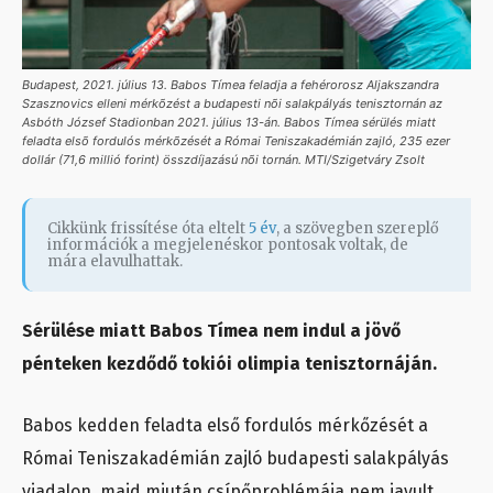
Budapest, 2021. július 13. Babos Tímea feladja a fehérorosz Aljakszandra
Szasznovics elleni mérkõzést a budapesti nõi salakpályás tenisztornán az
Asbóth József Stadionban 2021. július 13-án. Babos Tímea sérülés miatt
feladta elsõ fordulós mérkõzését a Római Teniszakadémián zajló, 235 ezer
dollár (71,6 millió forint) összdíjazású nõi tornán. MTI/Szigetváry Zsolt
Cikkünk frissítése óta eltelt
5 év
, a szövegben szereplő
információk a megjelenéskor pontosak voltak, de
mára elavulhattak.
Sérülése miatt Babos Tímea nem indul a jövő
pénteken kezdődő tokiói olimpia tenisztornáján.
Babos kedden feladta első fordulós mérkőzését a
Római Teniszakadémián zajló budapesti salakpályás
viadalon, majd miután csípőproblémája nem javult,