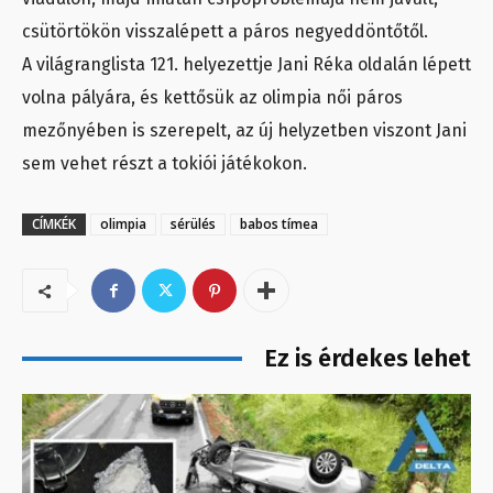
csütörtökön visszalépett a páros negyeddöntőtől.
A világranglista 121. helyezettje Jani Réka oldalán lépett
volna pályára, és kettősük az olimpia női páros
mezőnyében is szerepelt, az új helyzetben viszont Jani
sem vehet részt a tokiói játékokon.
CÍMKÉK
olimpia
sérülés
babos tímea
Ez is érdekes lehet