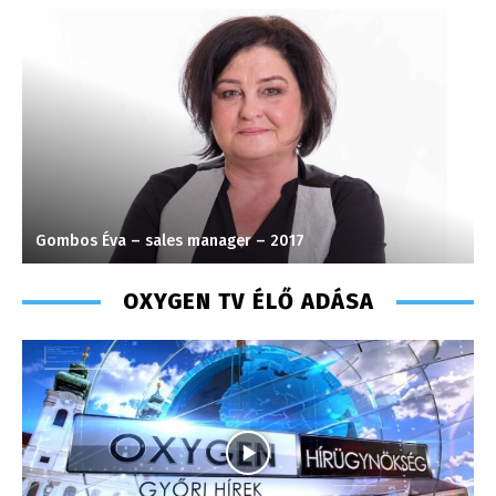
Farkas Henriett – főkönyvelő – 2009
OXYGEN TV ÉLŐ ADÁSA