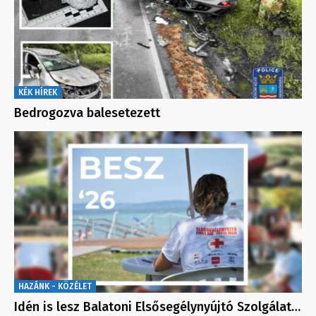
KÉK HÍREK
Bedrogozva balesetezett
HAZÁNK - KÖZÉLET
Idén is lesz Balatoni Elsősegélynyújtó Szolgálat…