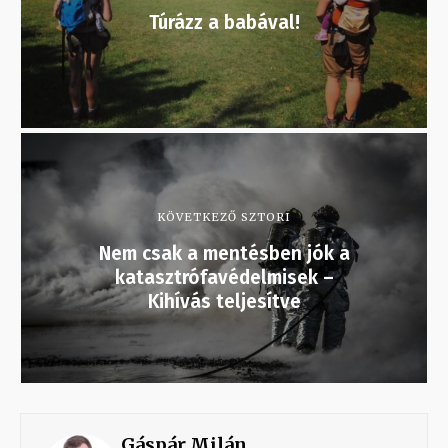
Túrázz a babával!
KÖVETKEZŐ SZTORI
Nem csak a mentésben jók a
katasztrófavédelmisek –
Kihívás teljesítve
Gáspár Milán