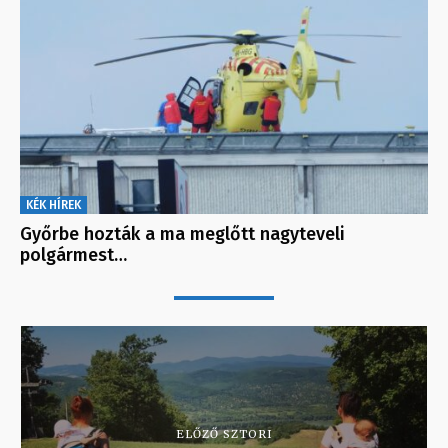
KÉK HÍREK
Győrbe hozták a ma meglőtt nagyteveli
polgármest…
ELŐZŐ SZTORI