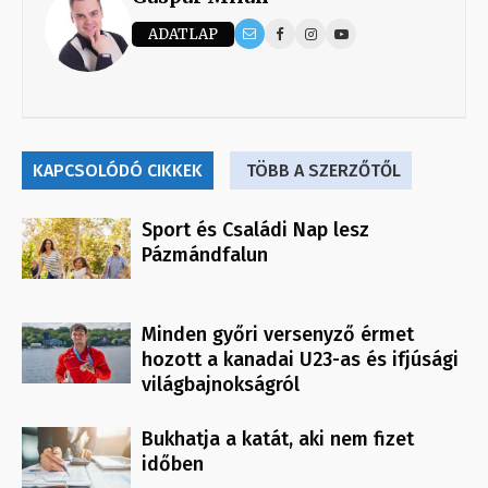
ADATLAP
KAPCSOLÓDÓ CIKKEK
TÖBB A SZERZŐTŐL
Sport és Családi Nap lesz
Pázmándfalun
Minden győri versenyző érmet
hozott a kanadai U23-as és ifjúsági
világbajnokságról
Bukhatja a katát, aki nem fizet
időben