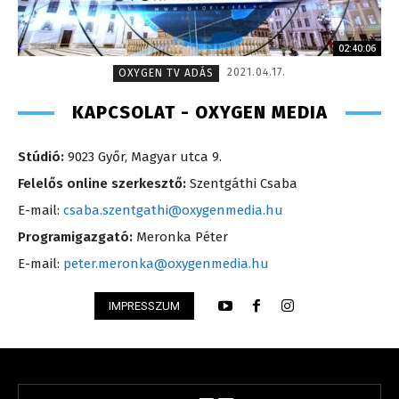
02:40:06
2021.04.17.
OXYGEN TV ADÁS
KAPCSOLAT - OXYGEN MEDIA
Stúdió:
9023 Győr, Magyar utca 9.
Felelős online szerkesztő:
Szentgáthi Csaba
E-mail:
csaba.szentgathi@oxygenmedia.hu
Programigazgató:
Meronka Péter
E-mail:
peter.meronka@oxygenmedia.hu
IMPRESSZUM