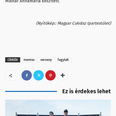
Molnár Annamária készített.
(Nyitókép:: Magyar Cukrász Ipartestület)
CÍMKÉK
mentes
verseny
fagylalt
Ez is érdekes lehet