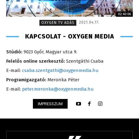
02:40:06
2021.04.17.
OXYGEN TV ADÁS
KAPCSOLAT - OXYGEN MEDIA
Stúdió:
9023 Győr, Magyar utca 9.
Felelős online szerkesztő:
Szentgáthi Csaba
E-mail:
csaba.szentgathi@oxygenmedia.hu
Programigazgató:
Meronka Péter
E-mail:
peter.meronka@oxygenmedia.hu
IMPRESSZUM