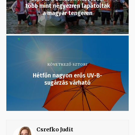
több mint négyezren lapátoltak
a magyar tengeren
KÖVETKEZŐ SZTORI
Hétfőn nagyon erős UV-B-
sugárzás várható
Csrefko Judit