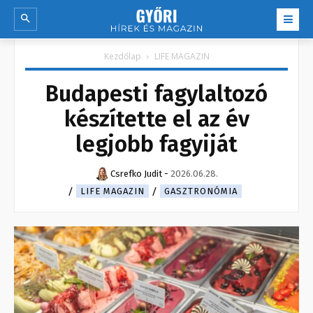
Kezdőlap
LIFE MAGAZIN
Budapesti fagylaltozó
készítette el az év
legjobb fagyiját
Csrefko Judit
-
2026.06.28.
LIFE MAGAZIN
GASZTRONÓMIA