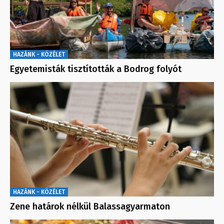
HAZÁNK - KÖZÉLET
Egyetemisták tisztították a Bodrog folyót
HAZÁNK - KÖZÉLET
Zene határok nélkül Balassagyarmaton