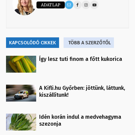
ADATLAP
KAPCSOLÓDÓ CIKKEK
TÖBB A SZERZŐTŐL
Így lesz tuti finom a főtt kukorica
A Kifli.hu Győrben: jöttünk, láttunk,
kiszállítunk!
Idén korán indul a medvehagyma
szezonja