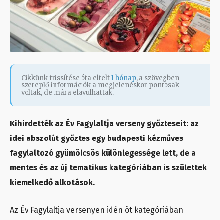
Cikkünk frissítése óta eltelt
1 hónap
, a szövegben
szereplő információk a megjelenéskor pontosak
voltak, de mára elavulhattak.
Kihirdették az Év Fagylaltja verseny győzteseit: az
idei abszolút győztes egy budapesti kézműves
fagylaltozó gyümölcsös különlegessége lett, de a
mentes és az új tematikus kategóriában is születtek
kiemelkedő alkotások.
Az Év Fagylaltja versenyen idén öt kategóriában