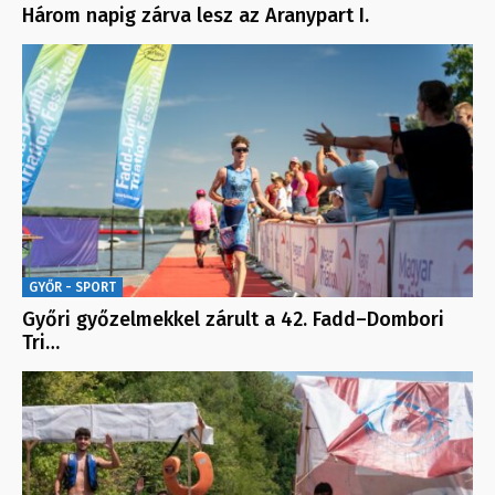
Három napig zárva lesz az Aranypart I.
GYŐR - SPORT
Győri győzelmekkel zárult a 42. Fadd–Dombori
Tri…