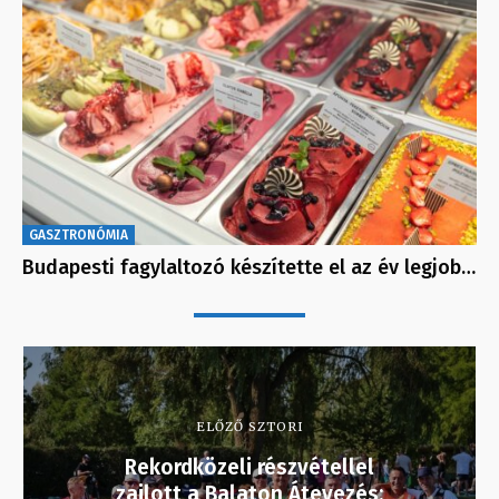
GASZTRONÓMIA
Budapesti fagylaltozó készítette el az év legjob…
ELŐZŐ SZTORI
Rekordközeli részvétellel
zajlott a Balaton Átevezés: