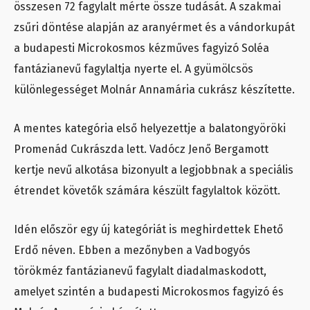
összesen 72 fagylalt mérte össze tudását. A szakmai
zsűri döntése alapján az aranyérmet és a vándorkupát
a budapesti Microkosmos kézműves fagyizó Soléa
fantázianevű fagylaltja nyerte el. A gyümölcsös
különlegességet Molnár Annamária cukrász készítette.
A mentes kategória első helyezettje a balatongyöröki
Promenád Cukrászda lett. Vadócz Jenő Bergamott
kertje nevű alkotása bizonyult a legjobbnak a speciális
étrendet követők számára készült fagylaltok között.
Idén először egy új kategóriát is meghirdettek Ehető
Erdő néven. Ebben a mezőnyben a Vadbogyós
törökméz fantázianevű fagylalt diadalmaskodott,
amelyet szintén a budapesti Microkosmos fagyizó és