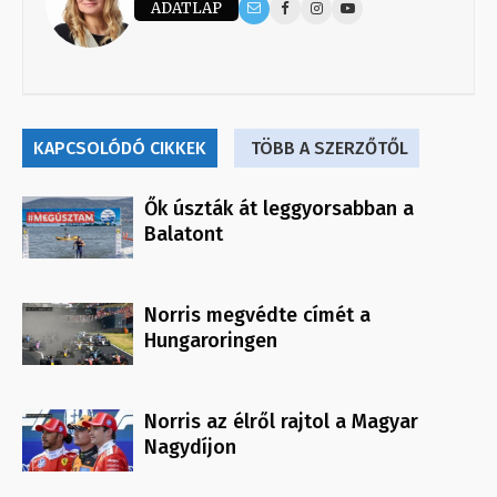
ADATLAP
KAPCSOLÓDÓ CIKKEK
TÖBB A SZERZŐTŐL
Ők úszták át leggyorsabban a
Balatont
Norris megvédte címét a
Hungaroringen
Norris az élről rajtol a Magyar
Nagydíjon