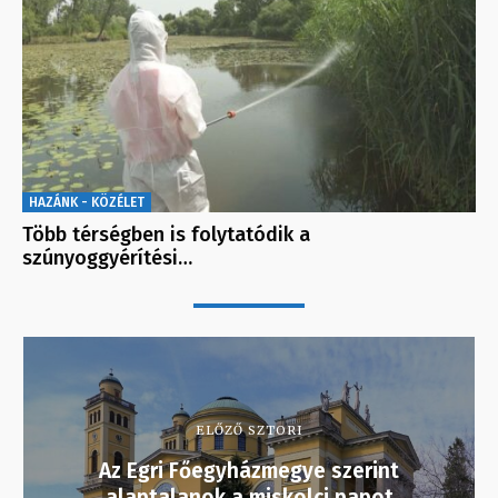
HAZÁNK - KÖZÉLET
Több térségben is folytatódik a
szúnyoggyérítési…
ELŐZŐ SZTORI
Az Egri Főegyházmegye szerint
alaptalanok a miskolci papot