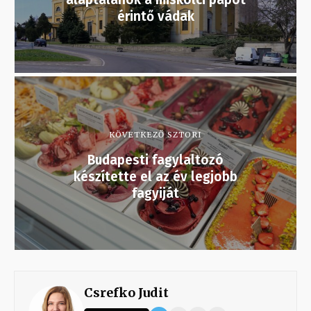
érintő vádak
KÖVETKEZŐ SZTORI
Budapesti fagylaltozó
készítette el az év legjobb
fagyiját
Csrefko Judit