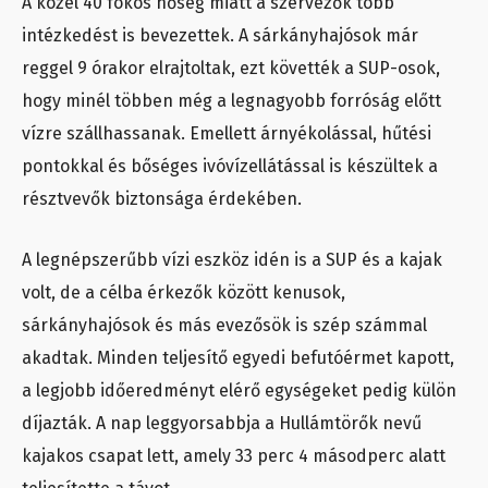
A közel 40 fokos hőség miatt a szervezők több
intézkedést is bevezettek. A sárkányhajósok már
reggel 9 órakor elrajtoltak, ezt követték a SUP-osok,
hogy minél többen még a legnagyobb forróság előtt
vízre szállhassanak. Emellett árnyékolással, hűtési
pontokkal és bőséges ivóvízellátással is készültek a
résztvevők biztonsága érdekében.
A legnépszerűbb vízi eszköz idén is a SUP és a kajak
volt, de a célba érkezők között kenusok,
sárkányhajósok és más evezősök is szép számmal
akadtak. Minden teljesítő egyedi befutóérmet kapott,
a legjobb időeredményt elérő egységeket pedig külön
díjazták. A nap leggyorsabbja a Hullámtörők nevű
kajakos csapat lett, amely 33 perc 4 másodperc alatt