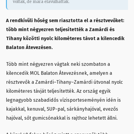
voltak, de mára elavulhattak.
A rendkívüli hőség sem riasztotta el a résztvevőket:
több mint négyezren teljesítették a Zamárdi és
Tihany közötti nyolc kilométeres távot a kilencedik
Balaton Átevezésen.
Több mint négyezren vágtak neki szombaton a
kilencedik MOL Balaton Átevezésnek, amelyen a
résztvevők a Zamárdi–Tihany–Zamárdi útvonal nyolc
kilométeres távját teljesítették. Az ország egyik
legnagyobb szabadidős vízisporteseményén idén is
kajakkal, kenuval, SUP-pal, sárkányhajóval, evezős
hajóval, sőt gumicsónakkal is rajthoz lehetett állni.