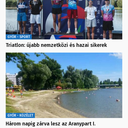
GYŐR - SPORT
Triatlon: újabb nemzetközi és hazai sikerek
GYŐR - KÖZÉLET
Három napig zárva lesz az Aranypart I.