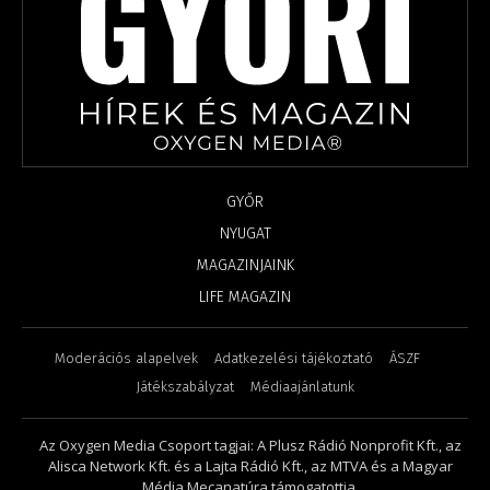
GYŐR
NYUGAT
MAGAZINJAINK
LIFE MAGAZIN
Moderációs alapelvek
Adatkezelési tájékoztató
ÁSZF
Játékszabályzat
Médiaajánlatunk
Az Oxygen Media Csoport tagjai: A Plusz Rádió Nonprofit Kft., az
Alisca Network Kft. és a Lajta Rádió Kft., az MTVA és a Magyar
Média Mecanatúra támogatottja.