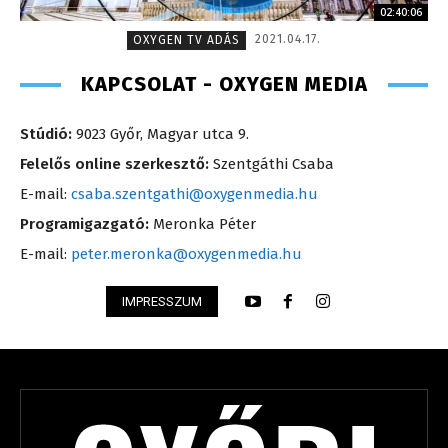
02:40:06
2021.04.17.
OXYGEN TV ADÁS
KAPCSOLAT - OXYGEN MEDIA
Stúdió:
9023 Győr, Magyar utca 9.
Felelős online szerkesztő:
Szentgáthi Csaba
E-mail:
csaba.szentgathi@oxygenmedia.hu
Programigazgató:
Meronka Péter
E-mail:
peter.meronka@oxygenmedia.hu
IMPRESSZUM