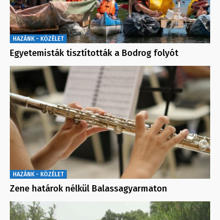
HAZÁNK - KÖZÉLET
Egyetemisták tisztították a Bodrog folyót
HAZÁNK - KÖZÉLET
Zene határok nélkül Balassagyarmaton