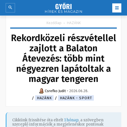
Kezdőlap
HAZÁNK
Rekordközeli részvétellel
zajlott a Balaton
Átevezés: több mint
négyezren lapátoltak a
magyar tengeren
Csrefko Judit
-
2026.06.28.
HAZÁNK
HAZÁNK - SPORT
Cikkünk frissítése óta eltelt
1 hónap
, a szövegben
szereplő információk a megjelenéskor pontosak