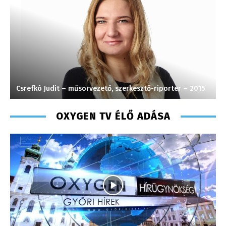
Csrefkó Judit – műsorvezető, szerkesztő-riporter – 2015
P
OXYGEN TV ÉLŐ ADÁSA