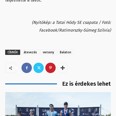
teljesítette a távot.
(Nyitókép: a Tatai Hódy SE csapata / Fotó:
Facebook/Ratimorszky-Sümeg Szilvia)
CÍMKÉK
átevezés
verseny
Balaton
Ez is érdekes lehet