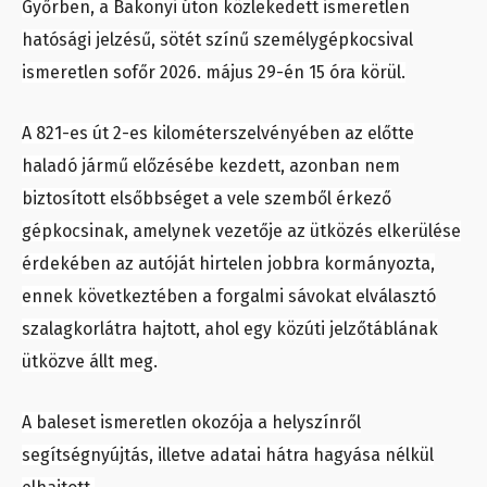
Győrben, a Bakonyi úton közlekedett ismeretlen
hatósági jelzésű, sötét színű személygépkocsival
ismeretlen sofőr 2026. május 29-én 15 óra körül.
A 821-es út 2-es kilométerszelvényében az előtte
haladó jármű előzésébe kezdett, azonban nem
biztosított elsőbbséget a vele szemből érkező
gépkocsinak, amelynek vezetője az ütközés elkerülése
érdekében az autóját hirtelen jobbra kormányozta,
ennek következtében a forgalmi sávokat elválasztó
szalagkorlátra hajtott, ahol egy közúti jelzőtáblának
ütközve állt meg.
A baleset ismeretlen okozója a helyszínről
segítségnyújtás, illetve adatai hátra hagyása nélkül