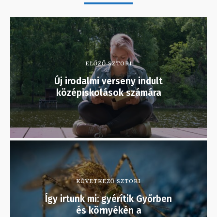
ELŐZŐ SZTORI
Új irodalmi verseny indult
középiskolások számára
KÖVETKEZŐ SZTORI
Így irtunk mi: gyérítik Győrben
és környékén a