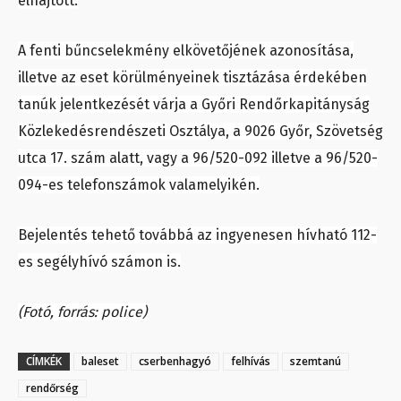
elhajtott.
A fenti bűncselekmény elkövetőjének azonosítása,
illetve az eset körülményeinek tisztázása érdekében
tanúk jelentkezését várja a Győri Rendőrkapitányság
Közlekedésrendészeti Osztálya, a 9026 Győr, Szövetség
utca 17. szám alatt, vagy a 96/520-092 illetve a 96/520-
094-es telefonszámok valamelyikén.
Bejelentés tehető továbbá az ingyenesen hívható 112-
es segélyhívó számon is.
(Fotó, forrás: police)
CÍMKÉK
baleset
cserbenhagyó
felhívás
szemtanú
rendőrség