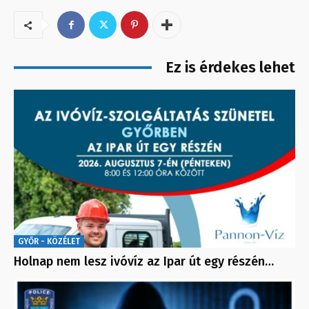
Ez is érdekes lehet
GYŐR - KÖZÉLET
Holnap nem lesz ivóvíz az Ipar út egy részén…