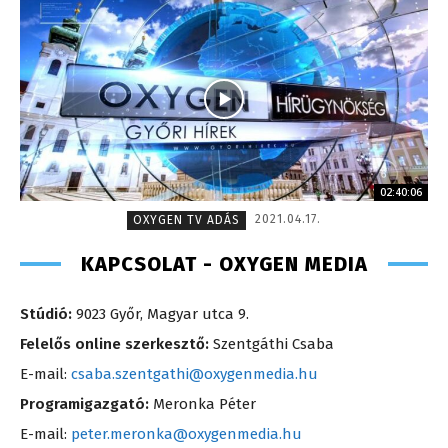
02:40:06
2021.04.17.
OXYGEN TV ADÁS
KAPCSOLAT - OXYGEN MEDIA
Stúdió:
9023 Győr, Magyar utca 9.
Felelős online szerkesztő:
Szentgáthi Csaba
E-mail:
csaba.szentgathi@oxygenmedia.hu
Programigazgató:
Meronka Péter
E-mail:
peter.meronka@oxygenmedia.hu