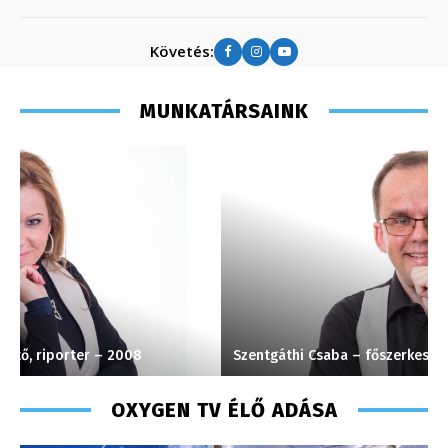
Követés:
MUNKATÁRSAINK
Szentgáthi Csaba – főszerkesztő – 2008
P
OXYGEN TV ÉLŐ ADÁSA