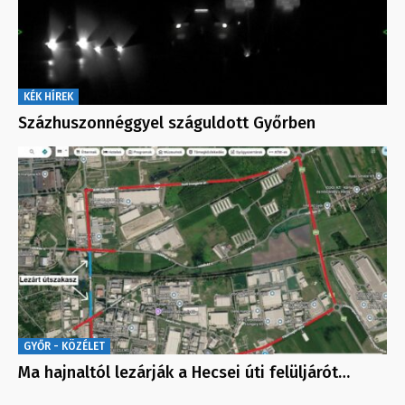
KÉK HÍREK
Százhuszonnéggyel száguldott Győrben
GYŐR - KÖZÉLET
Ma hajnaltól lezárják a Hecsei úti felüljárót…