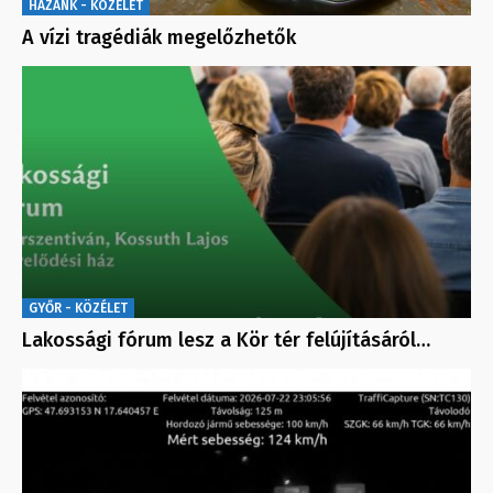
HAZÁNK - KÖZÉLET
A vízi tragédiák megelőzhetők
GYŐR - KÖZÉLET
Lakossági fórum lesz a Kör tér felújításáról…