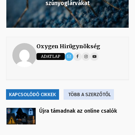
szúnyoglárvákat
Oxygen Hirügynökség
ADATLAP
KAPCSOLÓDÓ CIKKEK
TÖBB A SZERZŐTŐL
Újra támadnak az online csalók