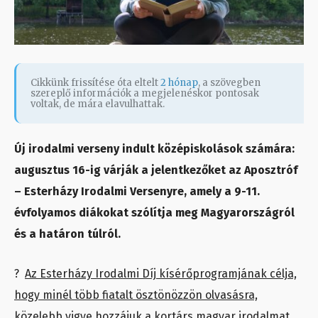
Cikkünk frissítése óta eltelt
2 hónap
, a szövegben
szereplő információk a megjelenéskor pontosak
voltak, de mára elavulhattak.
Új irodalmi verseny indult középiskolások számára:
augusztus 16-ig várják a jelentkezőket az Aposztróf
– Esterházy Irodalmi Versenyre, amely a 9-11.
évfolyamos diákokat szólítja meg Magyarországról
és a határon túlról.
?
Az Esterházy Irodalmi Díj kísérőprogramjának célja,
hogy minél több fiatalt ösztönözzön olvasásra,
közelebb vigye hozzájuk a kortárs magyar irodalmat,