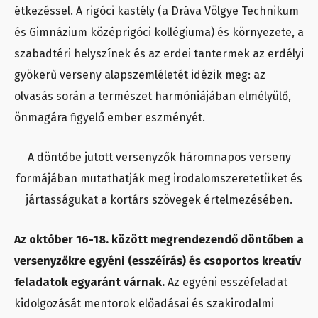
étkezéssel. A rigóci kastély (a Dráva Völgye Technikum
és Gimnázium középrigóci kollégiuma) és környezete, a
szabadtéri helyszínek és az erdei tantermek az erdélyi
gyökerű verseny alapszemléletét idézik meg: az
olvasás során a természet harmóniájában elmélyülő,
önmagára figyelő ember eszményét.
A döntőbe jutott versenyzők háromnapos verseny
formájában mutathatják meg irodalomszeretetüket és
jártasságukat a kortárs szövegek értelmezésében.
Az október 16-18. között megrendezendő döntőben a
versenyzőkre egyéni (esszéírás) és csoportos kreatív
feladatok egyaránt várnak.
Az egyéni esszéfeladat
kidolgozását mentorok előadásai és szakirodalmi