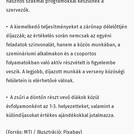
hasznos szakmai programokkal készülnek a
szervezők.
• A kiemelkedő teljesítményeket a zárónap délelőttjén
díjazzák; az értékelés során nemcsak az egyéni
feladatok színvonalát, hanem a közös munkában, a
szemináriumi alkalmakon és a csoportos
folyamatokban való aktív részvételt is figyelembe
veszik. A legjobb, díjazott munkák a verseny közöségi
felületein is elérhetővé válnak.
• A zsűri a döntőn részt vevő diákok közül
évfolyamonként az 1-3. helyezetteket, valamint a
különdíjasokat értékes ajándékokkal jutalmazza.
(Forrás: MTI / Illusztráció: Pixabay)