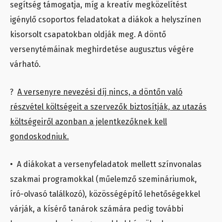
segítség támogatja, míg a kreatív megközelítést
igénylő csoportos feladatokat a diákok a helyszínen
kisorsolt csapatokban oldják meg. A döntő
versenytémáinak meghirdetése augusztus végére
várható.
?
A versenyre nevezési díj nincs, a döntőn való
részvétel költségeit a szervezők biztosítják, az utazás
költségeiről azonban a jelentkezőknek kell
gondoskodniuk.
• A diákokat a versenyfeladatok mellett színvonalas
szakmai programokkal (műelemző szemináriumok,
író-olvasó találkozó), közösségépítő lehetőségekkel
várják, a kísérő tanárok számára pedig további