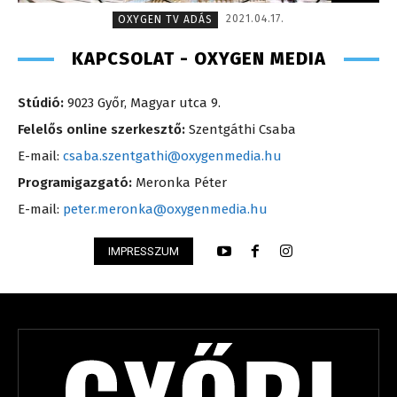
2021.04.17.
OXYGEN TV ADÁS
KAPCSOLAT - OXYGEN MEDIA
Stúdió:
9023 Győr, Magyar utca 9.
Felelős online szerkesztő:
Szentgáthi Csaba
E-mail:
csaba.szentgathi@oxygenmedia.hu
Programigazgató:
Meronka Péter
E-mail:
peter.meronka@oxygenmedia.hu
IMPRESSZUM