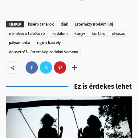
CÍMKÉK
kísérő tanárok
diák
Esterházy Irodalmi Díj
író-olvasó találkozó
irodalom
könyv
kortárs
olvasás
pályamunka
rigóci kastély
Aposztróf - Esterházy Irodalmi Verseny
Ez is érdekes lehet