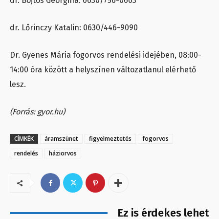
dr. Böjtös Georgina: 0630/756-0603
dr. Lőrinczy Katalin: 0630/446-9090
Dr. Gyenes Mária fogorvos rendelési idejében, 08:00-
14:00 óra között a helyszínen változatlanul elérhető
lesz.
(Forrás: gyor.hu)
CÍMKÉK
áramszünet
figyelmeztetés
fogorvos
rendelés
háziorvos
Ez is érdekes lehet