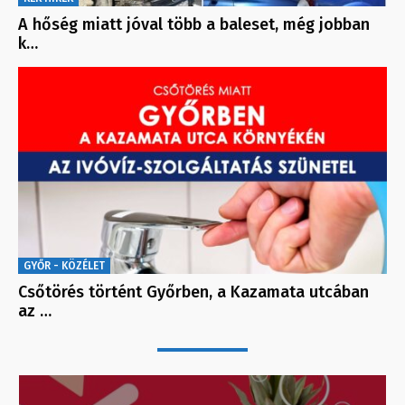
A hőség miatt jóval több a baleset, még jobban
k…
GYŐR - KÖZÉLET
Csőtörés történt Győrben, a Kazamata utcában
az …