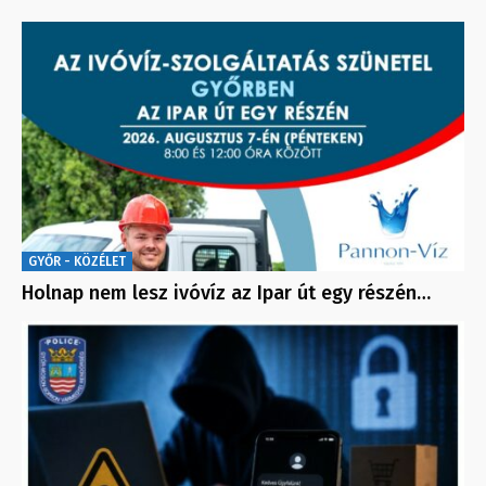
GYŐR - KÖZÉLET
Holnap nem lesz ivóvíz az Ipar út egy részén…