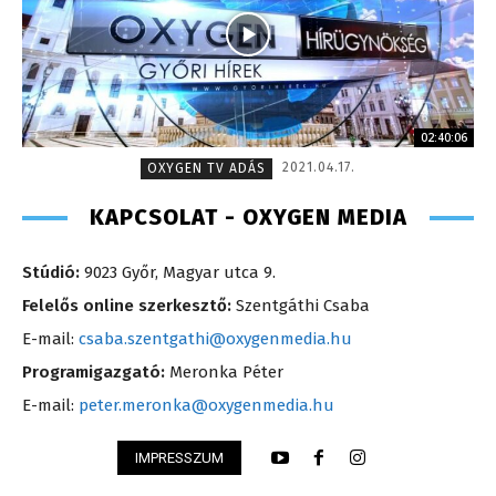
02:40:06
2021.04.17.
OXYGEN TV ADÁS
KAPCSOLAT - OXYGEN MEDIA
Stúdió:
9023 Győr, Magyar utca 9.
Felelős online szerkesztő:
Szentgáthi Csaba
E-mail:
csaba.szentgathi@oxygenmedia.hu
Programigazgató:
Meronka Péter
E-mail:
peter.meronka@oxygenmedia.hu
IMPRESSZUM