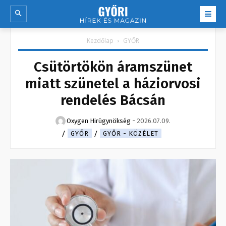
Kezdőlap
GYŐR
Csütörtökön áramszünet
miatt szünetel a háziorvosi
rendelés Bácsán
Oxygen Hirügynökség
-
2026.07.09.
GYŐR
GYŐR - KÖZÉLET