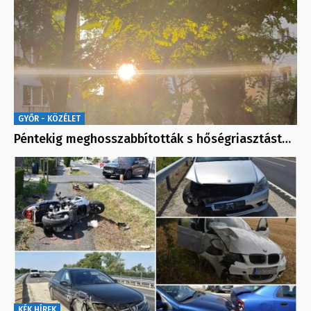
GYŐR - KÖZÉLET
Péntekig meghosszabbították s hőségriasztást…
KÉK HÍREK