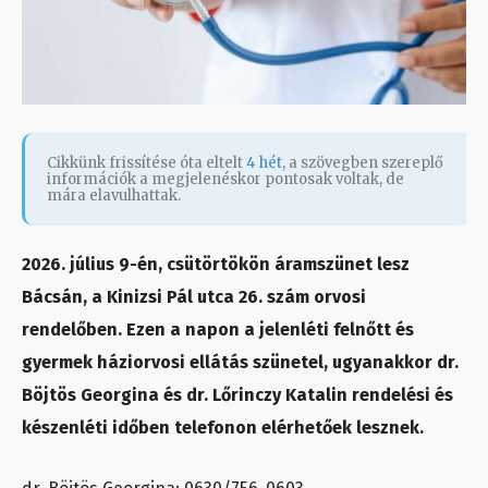
Cikkünk frissítése óta eltelt
4 hét
, a szövegben szereplő
információk a megjelenéskor pontosak voltak, de
mára elavulhattak.
2026. július 9-én, csütörtökön áramszünet lesz
Bácsán, a Kinizsi Pál utca 26. szám orvosi
rendelőben. Ezen a napon a jelenléti felnőtt és
gyermek háziorvosi ellátás szünetel, ugyanakkor dr.
Böjtös Georgina és dr. Lőrinczy Katalin rendelési és
készenléti időben telefonon elérhetőek lesznek.