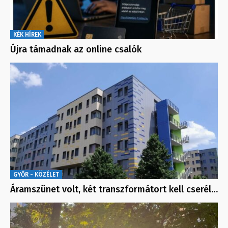
KÉK HÍREK
Újra támadnak az online csalók
GYŐR - KÖZÉLET
Áramszünet volt, két transzformátort kell cserél…