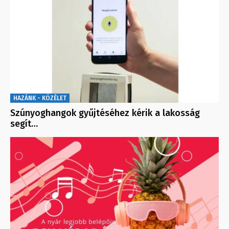
HAZÁNK - KÖZÉLET
Szúnyoghangok gyűjtéséhez kérik a lakosság
segít…