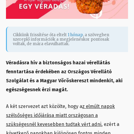
Cikkünk frissítése óta eltelt
1 hónap
, a szövegben
szereplő információk a megjelenéskor pontosak
voltak, de mára elavulhattak.
Véradásra hív a biztonságos hazai vérellátás
fenntartása érdekében az Országos Vérellátó
Szolgálat és a Magyar Vöröskereszt mindenkit, aki
egészségesnek érzi magát.
A két szervezet azt közölte, hogy a
z elmúlt napok
szélsőséges időjárása miatt országosan a
szükségesnél kevesebben tudtak vért adni
, ezért a
következő napokban különösen fontos minden