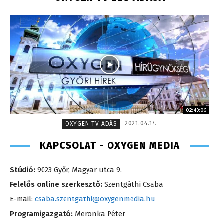
02:40:06
2021.04.17.
OXYGEN TV ADÁS
KAPCSOLAT - OXYGEN MEDIA
Stúdió:
9023 Győr, Magyar utca 9.
Felelős online szerkesztő:
Szentgáthi Csaba
E-mail:
csaba.szentgathi@oxygenmedia.hu
Programigazgató:
Meronka Péter