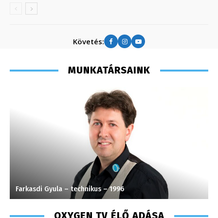
Követés:
MUNKATÁRSAINK
Farkasdi Gyula – technikus – 1996
S
OXYGEN TV ÉLŐ ADÁSA