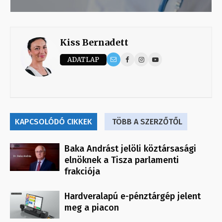
Kiss Bernadett
ADATLAP
KAPCSOLÓDÓ CIKKEK
TÖBB A SZERZŐTŐL
Baka Andrást jelöli köztársasági
elnöknek a Tisza parlamenti
frakciója
Hardveralapú e-pénztárgép jelent
meg a piacon