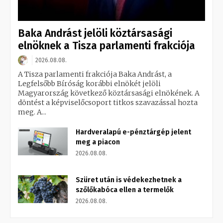
Baka Andrást jelöli köztársasági
elnöknek a Tisza parlamenti frakciója
2026.08.08.
A Tisza parlamenti frakciója Baka Andrást, a
Legfelsőbb Bíróság korábbi elnökét jelöli
Magyarország következő köztársasági elnökének. A
döntést a képviselőcsoport titkos szavazással hozta
meg. A...
Hardveralapú e-pénztárgép jelent
meg a piacon
2026.08.08.
Szüret után is védekezhetnek a
szőlőkabóca ellen a termelők
2026.08.08.