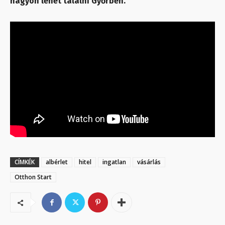
nagyon lehet találni Győrben.
CÍMKÉK
albérlet
hitel
ingatlan
vásárlás
Otthon Start