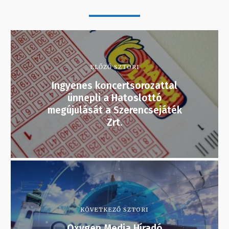
ELŐZŐ SZTORI
Ingyenes koncertsorozattal
ünnepli a Hatoslottó
megújulását a Szerencsejáték
Zrt.
KÖVETKEZŐ SZTORI
Oxygen Media Híradó