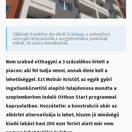
Cikkünk frissítése óta eltelt
12 hónap
, a szövegben
szereplő információk a megjelenéskor pontosak
voltak, de mára elavulhattak.
Nem szabad otthagyni a 3 százalékos hitelt a
piacon; aki fel tudja venni, annak élnie kell a
lehetőséggel. Ezt Molnár Kristóf, az egyik győri
ingatlanközvetítő alapító tulajdonosa mondta a
szeptemberben induló Otthon Start programmal
kapcsolatban. Hozzátette: a konstrukció akár az
albérlet alternatívája is lehet, hiszen jó minőségű
kiadó lakást havi 200 ezer forint alatt már nem