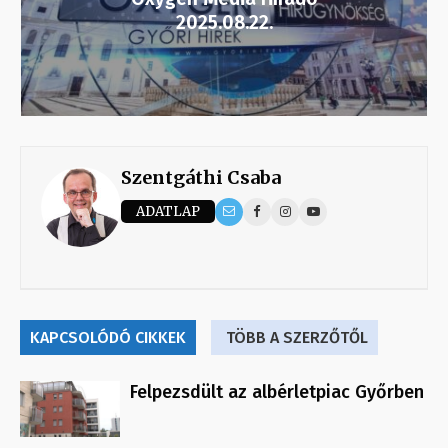
2025.08.22.
Szentgáthi Csaba
ADATLAP
KAPCSOLÓDÓ CIKKEK
TÖBB A SZERZŐTŐL
Felpezsdült az albérletpiac Győrben