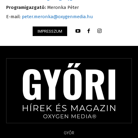
Programigazgató:
Meronka Péter
E-mail:
peter.meronka@oxygenmedia.hu
IMPRESSZUM
GYŐR