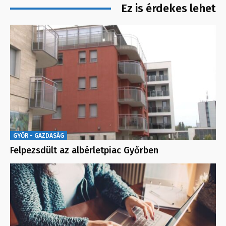
Ez is érdekes lehet
GYŐR - GAZDASÁG
Felpezsdült az albérletpiac Győrben