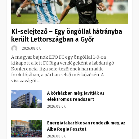
Kl-selejtező – Egy öngóllal hátrányba
került Lettországban a Győr
2026.08.07.
A magyar bajnok ETO FC egy öngóllal 1-0-ra
kikapott a lett FC Riga vendégeként a labdarúgó
Konferencia-liga selejtezőjének harmadik
fordulójában, a párharc első mérkőzésén. A
visszavágót...
A kórházban még javítják az
elektromos rendszert
2026.08.07.
Energiatakarékosan rendezik meg az
Alba Regia Fesztet
2026.08.07.