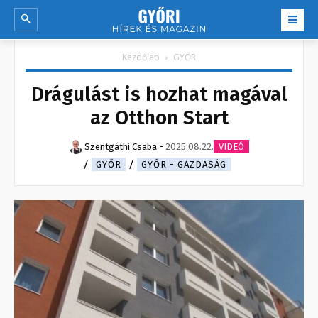
Kezdőlap
GYŐR
Drágulást is hozhat magával
az Otthon Start
Szentgáthi Csaba
-
2025.08.22.
VIDEÓ
GYŐR
GYŐR - GAZDASÁG