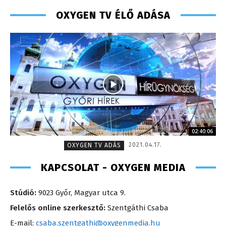
OXYGEN TV ÉLŐ ADÁSA
02:40:06
2021.04.17.
OXYGEN TV ADÁS
KAPCSOLAT - OXYGEN MEDIA
Stúdió:
9023 Győr, Magyar utca 9.
Felelős online szerkesztő:
Szentgáthi Csaba
E-mail:
csaba.szentgathi@oxygenmedia.hu