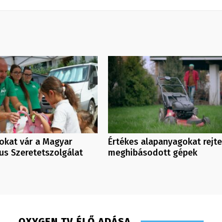
kat vár a Magyar
Értékes alapanyagokat rejt
us Szeretetszolgálat
meghibásodott gépek
OXYGEN TV ÉLŐ ADÁSA