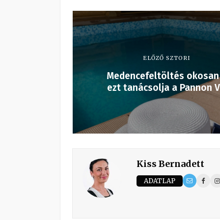
ELŐZŐ SZTORI
Medencefeltöltés okosan
ezt tanácsolja a Pannon V
Kiss Bernadett
ADATLAP