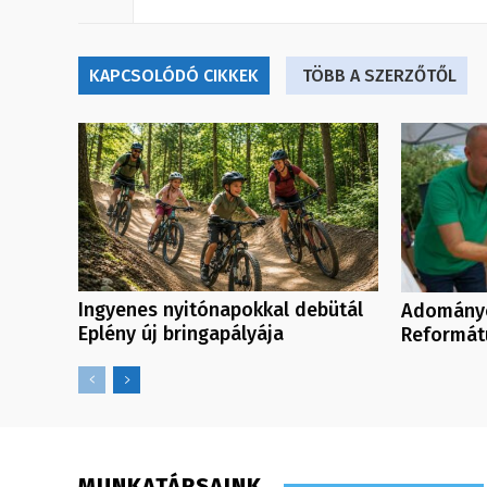
KAPCSOLÓDÓ CIKKEK
TÖBB A SZERZŐTŐL
Ingyenes nyitónapokkal debütál
Adományo
Eplény új bringapályája
Reformát
MUNKATÁRSAINK