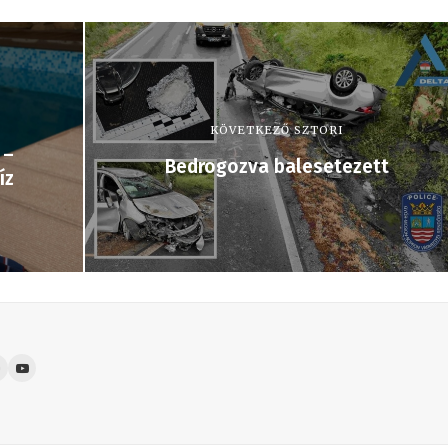
KÖVETKEZŐ SZTORI
 –
Bedrogozva balesetezett
íz