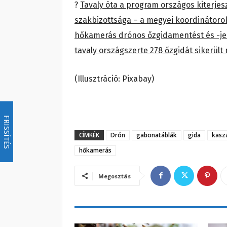
?
Tavaly óta a program országos kiterjes
szakbizottsága – a megyei koordinátorok 
hőkamerás drónos őzgidamentést és -je
tavaly országszerte 278 őzgidát sikerül
(Illusztráció: Pixabay)
FRISSÍTÉS
CÍMKÉK
Drón
gabonatáblák
gida
kaszá
hőkamerás
Megosztás