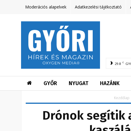
Moderációs alapelvek
Adatkezelési tájékoztató
C
29.8
GY
GYŐR
NYUGAT
HAZÁNK
Kezdőlap
Drónok segítik 
kaszálá