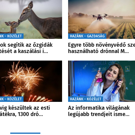
NK - KÖZÉLET
HAZÁNK - GAZDASÁG
ok segítik az őzgidák
Egyre több növényvédő sz
ését a kaszálási i…
használható drónnal M…
NK - KÖZÉLET
HAZÁNK - KÖZÉLET
évig készültek az esti
Az informatika világának
játékra, 1300 dró…
legújabb trendjeit isme…