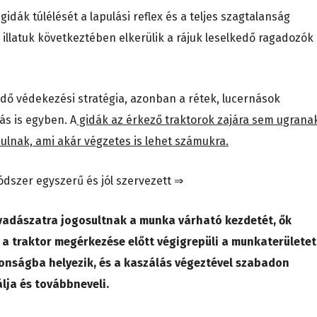
gidák túlélését a lapulási reflex és a teljes szagtalanság
s illatuk következtében elkerülik a rájuk leselkedő ragadozók
ő védekezési stratégia, azonban a rétek, lucernások
ás is egyben. A
gidák az érkező traktorok zajára sem ugrana
ulnak, ami akár végzetes is lehet számukra.
dszer egyszerű és jól szervezett ⇒
a vadászatra jogosultnak a munka várható kezdetét, ők
l a traktor megérkezése előtt végigrepüli a munkaterületet
tonságba helyezik, és a kaszálás végeztével szabadon
lja és továbbneveli.