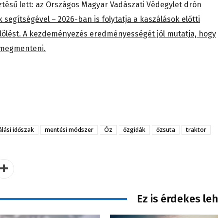
ztésű lett: az Országos Magyar Vadászati Védegylet drón
segítségével – 2026-ban is folytatja a kaszálások előtti
lölést. A kezdeményezés eredményességét jól mutatja, hogy
t megmenteni.
lási időszak
mentési módszer
Óz
őzgidák
őzsuta
traktor
Ez is érdekes le