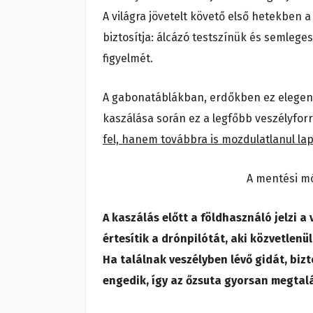
A világra jövetelt követő első hetekben a 
biztosítja: álcázó testszínük és semlege
figyelmét.
A gabonatáblákban, erdőkben ez elegend
kaszálása során ez a legfőbb veszélyforr
fel, hanem továbbra is mozdulatlanul lap
A mentési mó
A kaszálás előtt a földhasználó jelzi 
értesítik a drónpilótát, aki közvetlenü
Ha találnak veszélyben lévő gidát, biz
engedik, így az őzsuta gyorsan megtalá