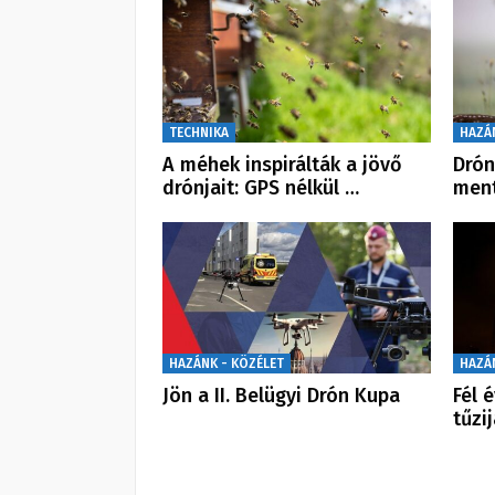
TECHNIKA
HAZÁ
A méhek inspirálták a jövő
Drón
drónjait: GPS nélkül …
ment
HAZÁNK - KÖZÉLET
HAZÁ
Jön a II. Belügyi Drón Kupa
Fél 
tűzi