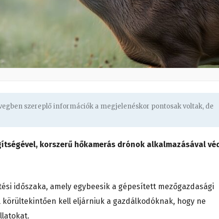
övegben szereplő információk a megjelenéskor pontosak voltak, de
ítségével, korszerű hőkamerás drónok alkalmazásával vé
letési időszaka, amely egybeesik a gépesített mezőgazdasági
 körültekintően kell eljárniuk a gazdálkodóknak, hogy ne
llatokat.