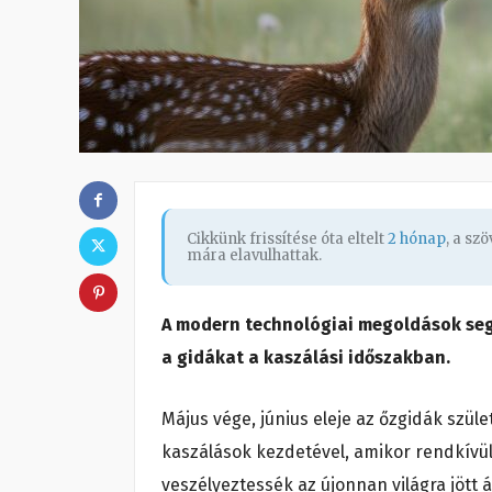
Cikkünk frissítése óta eltelt
2 hónap
, a sz
mára elavulhattak.
A modern technológiai megoldások seg
a gidákat a kaszálási időszakban.
Május vége, június eleje az őzgidák szü
kaszálások kezdetével, amikor rendkívül
veszélyeztessék az újonnan világra jött á