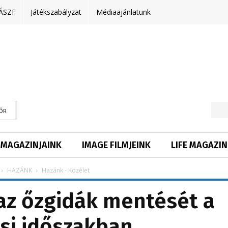
ÁSZF
Játékszabályzat
Médiaajánlatunk
ŐR
MAGAZINJAINK
IMAGE FILMJEINK
LIFE MAGAZIN
HAZÁNK
Hazánk - Közélet
az őzgidák mentését a
si időszakban