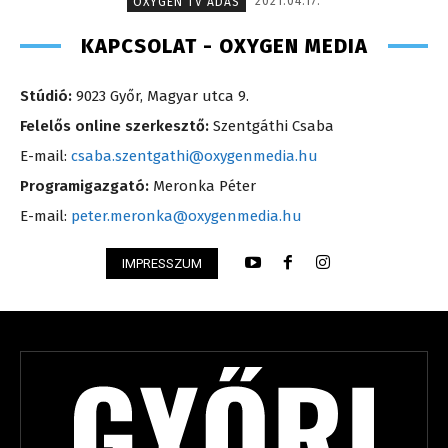
2021.04.17.
OXYGEN TV ADÁS
KAPCSOLAT - OXYGEN MEDIA
Stúdió:
9023 Győr, Magyar utca 9.
Felelős online szerkesztő:
Szentgáthi Csaba
E-mail:
csaba.szentgathi@oxygenmedia.hu
Programigazgató:
Meronka Péter
E-mail:
peter.meronka@oxygenmedia.hu
IMPRESSZUM