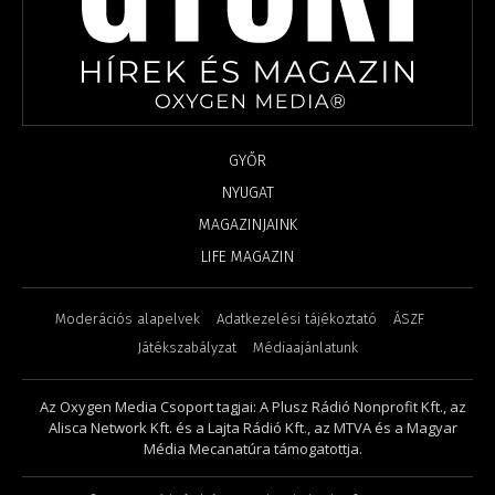
GYŐR
NYUGAT
MAGAZINJAINK
LIFE MAGAZIN
Moderációs alapelvek
Adatkezelési tájékoztató
ÁSZF
Játékszabályzat
Médiaajánlatunk
Az Oxygen Media Csoport tagjai: A Plusz Rádió Nonprofit Kft., az
Alisca Network Kft. és a Lajta Rádió Kft., az MTVA és a Magyar
Média Mecanatúra támogatottja.