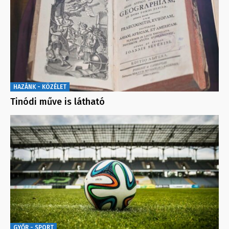
HAZÁNK - KÖZÉLET
Tinódi műve is látható
GYŐR - SPORT