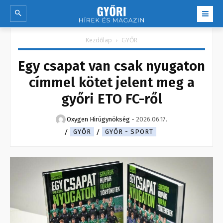
Kezdőlap
GYŐR
Egy csapat van csak nyugaton
címmel kötet jelent meg a
győri ETO FC-ről
Oxygen Hirügynökség
-
2026.06.17.
GYŐR
GYŐR - SPORT