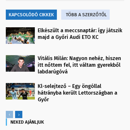
KAPCSOLÓDÓ CIKKEK
TÖBB A SZERZŐTŐL
Elkészült a meccsnaptár: így játszik
majd a Győri Audi ETO KC
Vitális Milán: Nagyon nehéz, hiszen
itt nőttem fel, itt váltam gyerekből
labdarúgóvá
Kl-selejtező – Egy öngóllal
hátrányba került Lettországban a
Győr
NEKED AJÁNLJUK