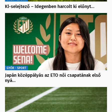
Kl-selejtező – Idegenben harcolt ki előnyt…
GYŐR - SPORT
Japán középpályás az ETO női csapatának első
nyá…