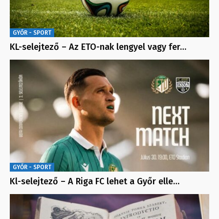
GYŐR - SPORT
KL-selejtező – Az ETO-nak lengyel vagy fer…
GYŐR - SPORT
Kl-selejtező – A Riga FC lehet a Győr elle…