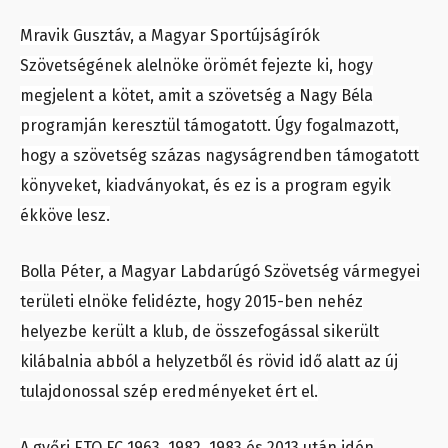
Mravik Gusztáv, a Magyar Sportújságírók
Szövetségének alelnöke örömét fejezte ki, hogy
megjelent a kötet, amit a szövetség a Nagy Béla
programján keresztül támogatott. Úgy fogalmazott,
hogy a szövetség százas nagyságrendben támogatott
könyveket, kiadványokat, és ez is a program egyik
ékköve lesz.
Bolla Péter, a Magyar Labdarúgó Szövetség vármegyei
területi elnöke felidézte, hogy 2015-ben nehéz
helyezbe került a klub, de összefogással sikerült
kilábalnia abból a helyzetből és rövid idő alatt az új
tulajdonossal szép eredményeket ért el.
A győri ETO FC 1963, 1982, 1983 és 2013 után idén