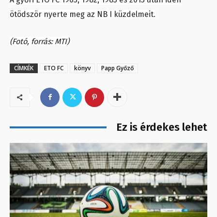
ötödször nyerte meg az NB I küzdelmeit.
(Fotó, forrás: MTI)
CÍMKÉK
ETO FC
könyv
Papp Győző
Ez is érdekes lehet