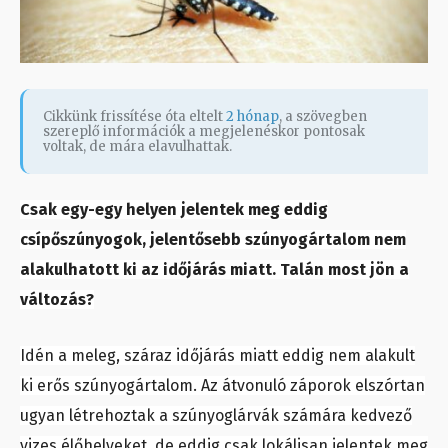
Cikkünk frissítése óta eltelt
2 hónap
, a szövegben
szereplő információk a megjelenéskor pontosak
voltak, de mára elavulhattak.
Csak egy-egy helyen jelentek meg eddig
csípőszúnyogok, jelentősebb szúnyogártalom nem
alakulhatott ki az időjárás miatt. Talán most jön a
változás?
Idén a meleg, száraz időjárás miatt eddig nem alakult
ki erős szúnyogártalom. Az átvonuló záporok elszórtan
ugyan létrehoztak a szúnyoglárvák számára kedvező
vizes élőhelyeket, de eddig csak lokálisan jelentek meg