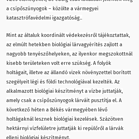
a csípőszúnyogok – közölte a vármegyei
katasztrófavédelmi igazgatóság..
Mint az általuk koordinált védekezésről tájékoztattak,
az elmúlt hetekben biológiai lárvagyérítés zajlott a
nagyobb tenyészőhelyeken, az ilyenkor megszokottnál
kisebb területeken volt erre szükség. A folyók
holtágait, illetve az állandó vizek növényzettel borított
szegélyeit légi és földi technológiával kezelték. Az
alkalmazott biológiai készítményt a vízbe juttatják,
amely csak a csípőszúnyogok lárváit pusztítja el. A
következő héten a Békés vármegyében lévő
holtágaknál lesznek biológiai kezelések. Százötven
hektárnyi vízfelületre juttatják ki repülőről a lárvák
elleni biológiai készítményt.