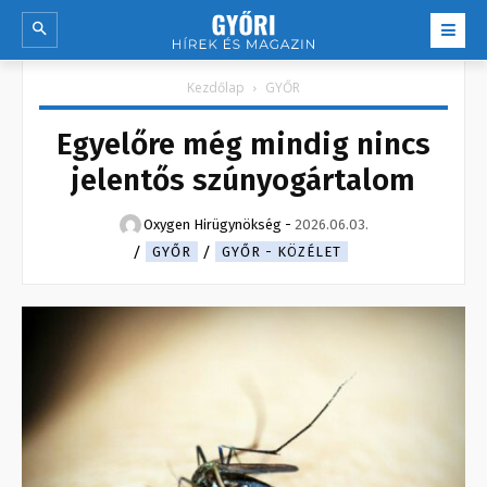
Kezdőlap
GYŐR
Egyelőre még mindig nincs
jelentős szúnyogártalom
Oxygen Hirügynökség
-
2026.06.03.
GYŐR
GYŐR - KÖZÉLET