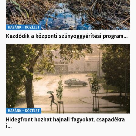
HAZÁNK - KÖZÉLET
Kezdődik a központi szúnyoggyérítési program…
HAZÁNK - KÖZÉLET
Hidegfront hozhat hajnali fagyokat, csapadékra
i…