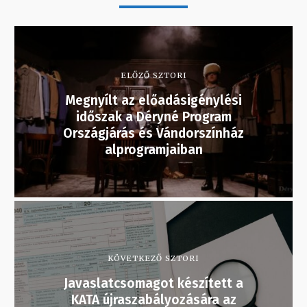
ELŐZŐ SZTORI
Megnyílt az előadásigénylési
időszak a Déryné Program
Országjárás és Vándorszínház
alprogramjaiban
KÖVETKEZŐ SZTORI
Javaslatcsomagot készített a
KATA újraszabályozására az