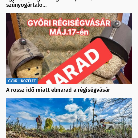
szúnyogártalo…
GYŐR - KÖZÉLET
A rossz idő miatt elmarad a régiségvásár