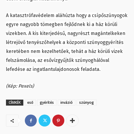
A katasztrófavédelem aláhúzta hogy a csípőszúnyogok
egyre nagyobb tömegben fejlődnek ki a ház körüli
vizekben. A kis kiterjedésű, nagyrészt magántelkeken
létrejövő tenyészőhelyek a központi szúnyoggyérítés
keretében nem kezelhetőek, tehát a ház körüli vizek
felszámolása, az esővízgyűjtők szúnyoghálóval
lefedése az ingatlantulajdonosok feladata.
(Kép: Pexels)
CÍMKÉK
eső
gyérítés
invázió
szúnyog