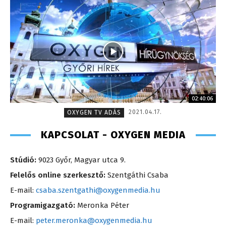
02:40:06
2021.04.17.
OXYGEN TV ADÁS
KAPCSOLAT - OXYGEN MEDIA
Stúdió:
9023 Győr, Magyar utca 9.
Felelős online szerkesztő:
Szentgáthi Csaba
E-mail:
csaba.szentgathi@oxygenmedia.hu
Programigazgató:
Meronka Péter
E-mail:
peter.meronka@oxygenmedia.hu