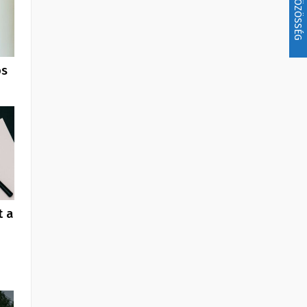
KÖZÖSSÉG
os
t a