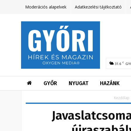
Moderációs alapelvek
Adatkezelési tájékoztató
C
31.6
GY
GYŐR
NYUGAT
HAZÁNK
Kezdőlap
Javaslatcsoma
újraszabál