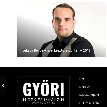
Lukács Bence – szerkesztő, riporter – 2018
GYŐR
NYUGAT
MAGAZINJAINK
LIFE MAGAZIN