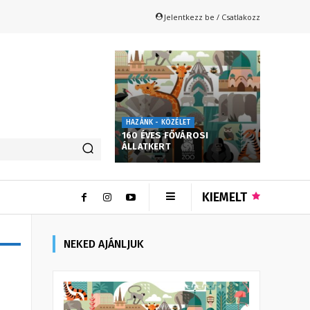
Jelentkezz be / Csatlakozz
HAZÁNK - KÖZÉLET
160 ÉVES FŐVÁROSI
ÁLLATKERT
KIEMELT
NEKED AJÁNLJUK