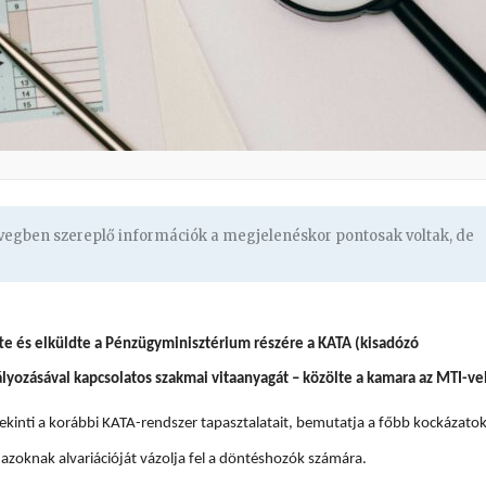
övegben szereplő információk a megjelenéskor pontosak voltak, de
te és elküldte a Pénzügyminisztérium részére a KATA (kisadózó
ályozásával kapcsolatos szakmai vitaanyagát – közölte a kamara az MTI-vel
kinti a korábbi KATA-rendszer tapasztalatait, bemutatja a főbb kockázatok
s azoknak alvariációját vázolja fel a döntéshozók számára.