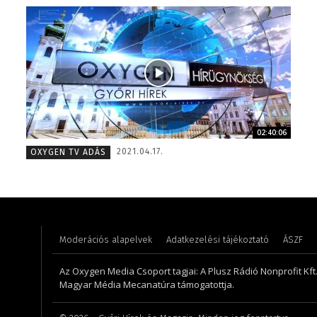
02:40:06
Kis Gábor – főműsorvezető, riporter – 2012
Koródi 
2021.04.17.
OXYGEN TV ADÁS
Moderációs alapelvek
Adatkezelési tájékoztató
ÁSZF
Az Oxygen Media Csoport tagjai: A Plusz Rádió Nonprofit Kft.,
Magyar Média Mecanatúra támogatottja.