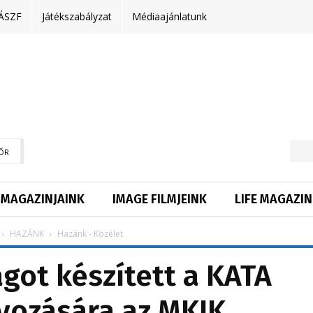
ÁSZF
Játékszabályzat
Médiaajánlatunk
ŐR
MAGAZINJAINK
IMAGE FILMJEINK
LIFE MAGAZIN
HAZÁNK
Hazánk - Közélet
got készített a KATA
yozására az MKIK