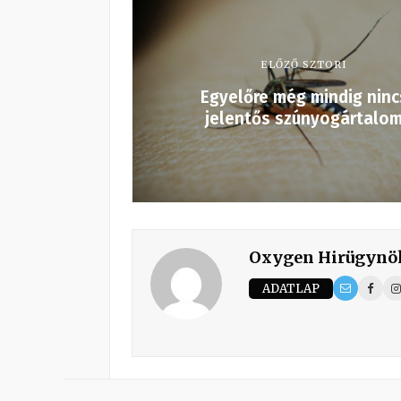
ELŐZŐ SZTORI
Egyelőre még mindig ninc
jelentős szúnyogártalo
Oxygen Hirügynö
ADATLAP