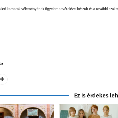
ületi kamarák véleményének figyelembevételével készült és a további szak
ta
Ez is érdekes le