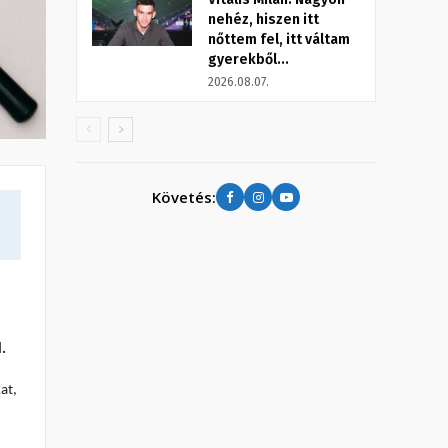
nehéz, hiszen itt
nőttem fel, itt váltam
gyerekből...
2026.08.07.
Követés:
.
at,