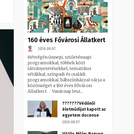
160 éves Fővárosi Állatkert
2026.08.07.
Hétvégén ünnepi, születésnapi
programokkal, többek közt
látványetetésekkel, tematikus
sétákkal, színpadi és családi
programokkal, bábszínházzal várja a
közönséget a 160 éves Fővárosi
Állatkert. Vasárnap lesz...
???????Védőnői
életműdíjat kapott az
egyetem docense
2026.08.07.
Vitális Milán: Nagyon