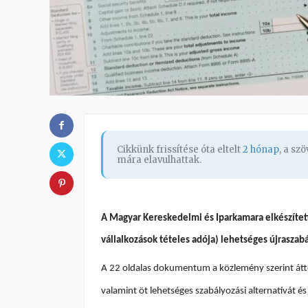
Cikkünk frissítése óta eltelt
2 hónap
, a sz
mára elavulhattak.
A Magyar Kereskedelmi és Iparkamara elkészítet
vállalkozások tételes adója) lehetséges újraszab
A 22 oldalas dokumentum a közlemény szerint átte
valamint öt lehetséges szabályozási alternatívát é