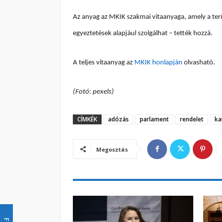
Az anyag az MKIK szakmai vitaanyaga, amely a ter
egyeztetések alapjául szolgálhat – tették hozzá.
A teljes vitaanyag az
MKIK honlapján
olvasható.
(Fotó: pexels)
CÍMKÉK
adózás
parlament
rendelet
ka
Megosztás