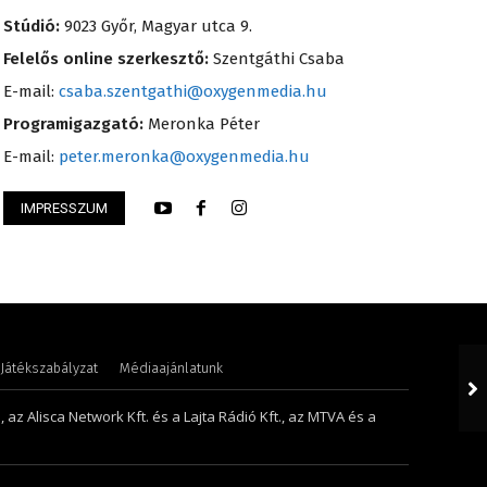
Stúdió:
9023 Győr, Magyar utca 9.
Felelős online szerkesztő:
Szentgáthi Csaba
E-mail:
csaba.szentgathi@oxygenmedia.hu
Programigazgató:
Meronka Péter
E-mail:
peter.meronka@oxygenmedia.hu
IMPRESSZUM
Petra – műsorvezető
Monoczki Mária – é
Játékszabályzat
Médiaajánlatunk
 az Alisca Network Kft. és a Lajta Rádió Kft., az MTVA és a