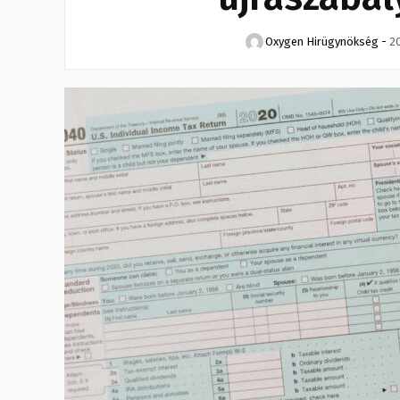
Oxygen Hirügynökség
-
20