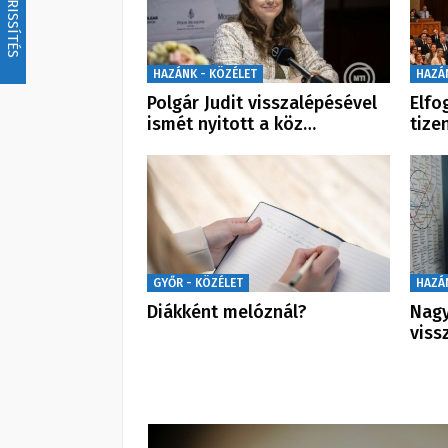
FRISSÍTÉS
HAZÁNK - KÖZÉLET
HAZÁ
Polgár Judit visszalépésével
Elfo
ismét nyitott a köz…
tize
GYŐR - KÖZÉLET
HAZÁ
Diákként melóznál?
Nagy
viss