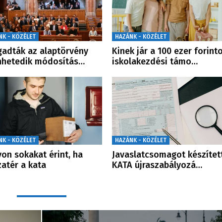
NK - KÖZÉLET
HAZÁNK - KÖZÉLET
gadták az alaptörvény
Kinek jár a 100 ezer forint
nhetedik módosítás…
iskolakezdési támo…
NK - KÖZÉLET
HAZÁNK - KÖZÉLET
on sokakat érint, ha
Javaslatcsomagot készítet
zatér a kata
KATA újraszabályozá…