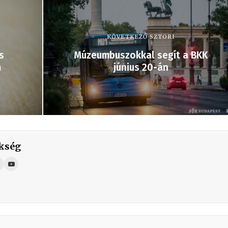
KÖVETKEZŐ SZTORI
s
Múzeumbuszokkal segít a BKK
m
június 20-án
kség