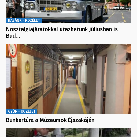
HAZÁNK - KÖZÉLET
Nosztalgiajáratokkal utazhatunk júliusban is
Bud…
GYŐR - KÖZÉLET
Bunkertúra a Múzeumok Éjszakáján