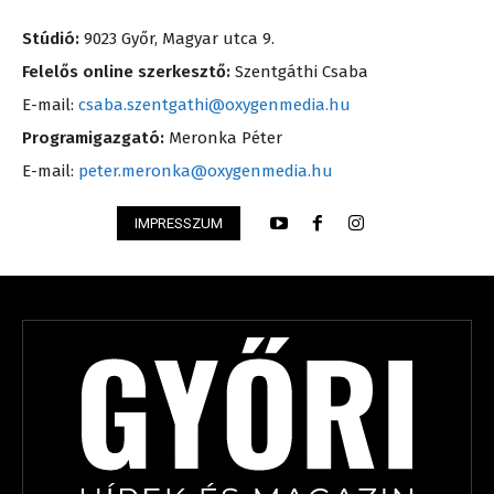
Stúdió:
9023 Győr, Magyar utca 9.
Felelős online szerkesztő:
Szentgáthi Csaba
E-mail:
csaba.szentgathi@oxygenmedia.hu
Programigazgató:
Meronka Péter
E-mail:
peter.meronka@oxygenmedia.hu
IMPRESSZUM