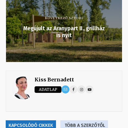
KÖVETKEZŐ SZTORI
Megújult az Aranypart II., grillház
is nyit
Kiss Bernadett
ADATLAP
KAPCSOLÓDÓ CIKKEK
TÖBB A SZERZŐTŐL