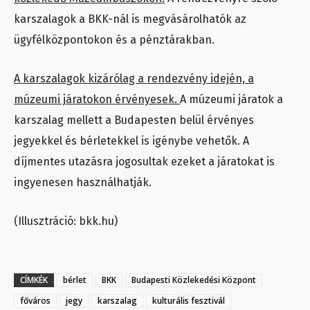
karszalagok a BKK-nál is megvásárolhatók az
ügyfélközpontokon és a pénztárakban.
A karszalagok kizárólag a rendezvény idején, a
múzeumi járatokon érvényesek.
A múzeumi járatok a
karszalag mellett a Budapesten belül érvényes
jegyekkel és bérletekkel is igénybe vehetők. A
díjmentes utazásra jogosultak ezeket a járatokat is
ingyenesen használhatják.
(Illusztráció: bkk.hu)
CÍMKÉK
bérlet
BKK
Budapesti Közlekedési Központ
főváros
jegy
karszalag
kulturális fesztivál