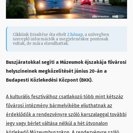
Cikkünk frissítése óta eltelt
2 hónap
, a szövegben
szereplő információk a megjelenéskor pontosak
voltak, de mára elavulhattak.
Buszjáratokkal segíti a Múzeumok éjszakája fővárosi
helyszíneinek megközelítését június 20-án a
Budapesti Közlekedési Központ (BKK).
A kulturális fesztiválhoz csatlakozó több mint kétszáz
fővárosi intézmény bármelyikébe eljuthatnak az
érdeklődők a rendezvényre szóló karszalaggal további
jegy vagy bérlet váltása nélkül a hét útvonalon
közlekedő Múzeumbuszokon.
A rendezvényre szóló