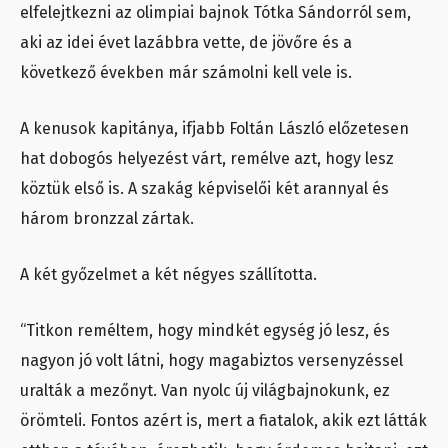
elfelejtkezni az olimpiai bajnok Tótka Sándorról sem,
aki az idei évet lazábbra vette, de jövőre és a
következő években már számolni kell vele is.
A kenusok kapitánya, ifjabb Foltán László előzetesen
hat dobogós helyezést várt, remélve azt, hogy lesz
köztük első is. A szakág képviselői két arannyal és
három bronzzal zártak.
A két győzelmet a két négyes szállította.
“Titkon reméltem, hogy mindkét egység jó lesz, és
nagyon jó volt látni, hogy magabiztos versenyzéssel
uralták a mezőnyt. Van nyolc új világbajnokunk, ez
örömteli. Fontos azért is, mert a fiatalok, akik ezt látták