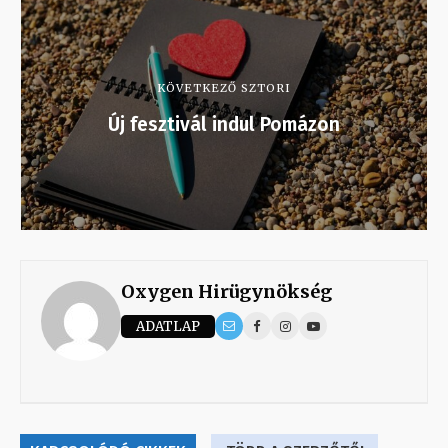
KÖVETKEZŐ SZTORI
Új fesztivál indul Pomázon
Oxygen Hirügynökség
ADATLAP