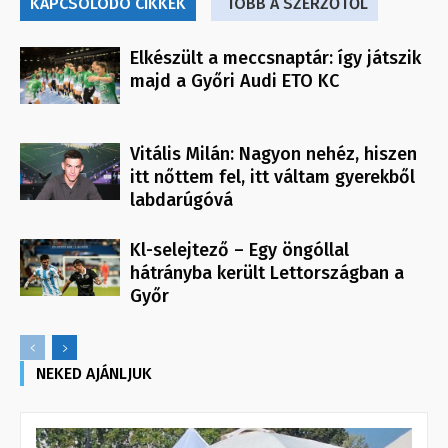
KAPCSOLÓDÓ CIKKEK
TÖBB A SZERZŐTŐL
Elkészült a meccsnaptár: így játszik
majd a Győri Audi ETO KC
Vitális Milán: Nagyon nehéz, hiszen
itt nőttem fel, itt váltam gyerekből
labdarúgóvá
Kl-selejtező – Egy öngóllal
hátrányba került Lettországban a
Győr
NEKED AJÁNLJUK