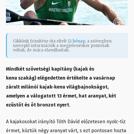
Cikkünk frissítése óta eltelt
12 hónap
, a szövegben
szereplő információk a megjelenéskor pontosak
voltak, de mára elavulhattak.
Mindkét szövetségi kapitány (kajak és
kenu szakág) elégedetten értékelte a vasárnap
zárult milánói kajak-kenu világbajnokságot,
amelyen a válogatott 13 érmet, hat aranyat, két
ezüstöt és öt bronzot nyert
.
A kajakosokat irányító Tóth Dávid előzetesen nyolc-tíz
érmet, köztük négy aranyat várt, s ezt pontosan hozta