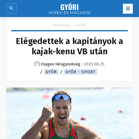
Kezdőlap
GYŐR
Elégedettek a kapitányok a
kajak-kenu VB után
Oxygen Hirügynökség
-
2025.08.25.
GYŐR
GYŐR - SPORT