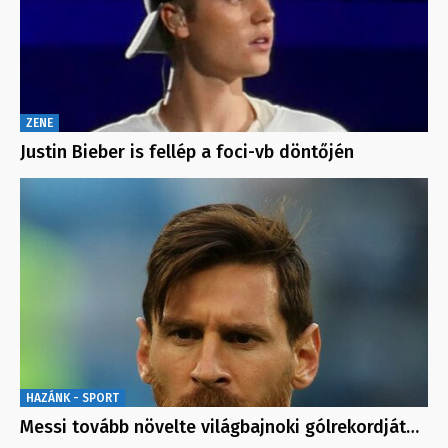
ZENE
Justin Bieber is fellép a foci-vb döntőjén
HAZÁNK - SPORT
Messi tovább növelte világbajnoki gólrekordját…