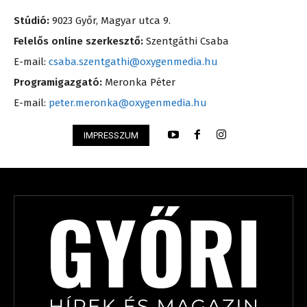
Stúdió:
9023 Győr, Magyar utca 9.
Felelős online szerkesztő:
Szentgáthi Csaba
E-mail:
csaba.szentgathi@oxygenmedia.hu
Programigazgató:
Meronka Péter
E-mail:
peter.meronka@oxygenmedia.hu
IMPRESSZUM