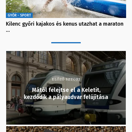
GYŐR - SPORT
Kilenc győri kajakos és kenus utazhat a maraton
…
ELŐZŐ SZTORI
Mától felejtse el a Keletit,
kezdődik a pályaudvar felújítása