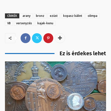
CÍMKÉK
arany
bronz
ezüst
kopasz bálint
olimpa
VB
versenyzés
kajak-kenu
Ez is érdekes lehet