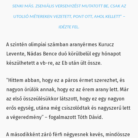
SENKI MÁS. ZSENIÁLIS VERSENYZÉST MUTATOTT BE, CSAK AZ
UTOLSÓ MÉTEREKEN VEZETETT, PONT OTT, AHOL KELLETT
” –
IDÉZTE FEL.
A szintén olimpiai számban aranyérmes Kurucz
Levente, Nádas Bence duó körülbelül egy hónapot
készülhetett a vb-re, az Eb után ült össze.
“Hittem abban, hogy ez a páros érmet szerezhet, és
nagyon örülök annak, hogy ez az érem arany lett. Már
az első összeülésükkor látszott, hogy ez egy nagyon
erős egység, utána még csiszolódtak és nagyszerű lett
a végeredmény” – fogalmazott Tóth Dávid.
A másodikként záró férfi négyesnek kevés, mindössze