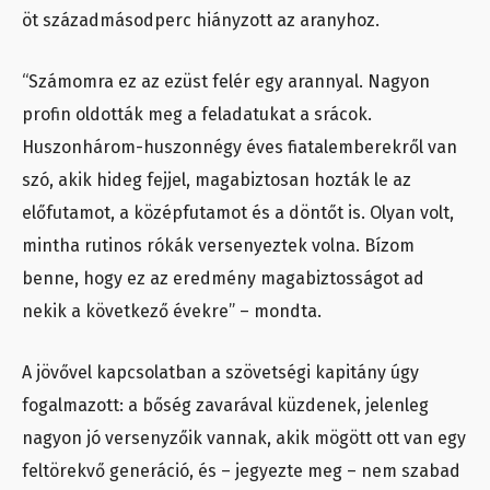
öt századmásodperc hiányzott az aranyhoz.
“Számomra ez az ezüst felér egy arannyal. Nagyon
profin oldották meg a feladatukat a srácok.
Huszonhárom-huszonnégy éves fiatalemberekről van
szó, akik hideg fejjel, magabiztosan hozták le az
előfutamot, a középfutamot és a döntőt is. Olyan volt,
mintha rutinos rókák versenyeztek volna. Bízom
benne, hogy ez az eredmény magabiztosságot ad
nekik a következő évekre” – mondta.
A jövővel kapcsolatban a szövetségi kapitány úgy
fogalmazott: a bőség zavarával küzdenek, jelenleg
nagyon jó versenyzőik vannak, akik mögött ott van egy
feltörekvő generáció, és – jegyezte meg – nem szabad