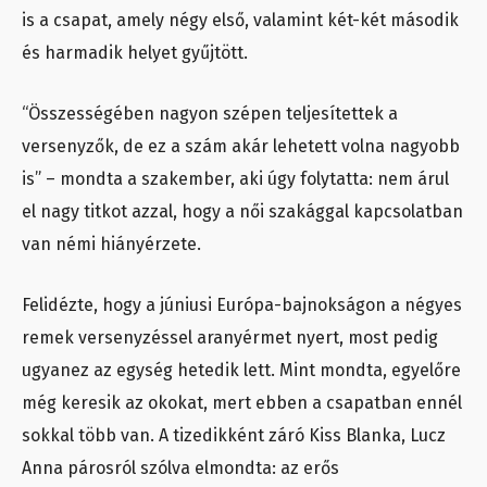
is a csapat, amely négy első, valamint két-két második
és harmadik helyet gyűjtött.
“Összességében nagyon szépen teljesítettek a
versenyzők, de ez a szám akár lehetett volna nagyobb
is” – mondta a szakember, aki úgy folytatta: nem árul
el nagy titkot azzal, hogy a női szakággal kapcsolatban
van némi hiányérzete.
Felidézte, hogy a júniusi Európa-bajnokságon a négyes
remek versenyzéssel aranyérmet nyert, most pedig
ugyanez az egység hetedik lett. Mint mondta, egyelőre
még keresik az okokat, mert ebben a csapatban ennél
sokkal több van. A tizedikként záró Kiss Blanka, Lucz
Anna párosról szólva elmondta: az erős