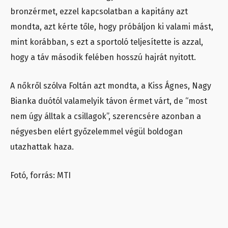
bronzérmet, ezzel kapcsolatban a kapitány azt
mondta, azt kérte tőle, hogy próbáljon ki valami mást,
mint korábban, s ezt a sportoló teljesítette is azzal,
hogy a táv második felében hosszú hajrát nyitott.
A nőkről szólva Foltán azt mondta, a Kiss Ágnes, Nagy
Bianka duótól valamelyik távon érmet várt, de “most
nem úgy álltak a csillagok”, szerencsére azonban a
négyesben elért győzelemmel végül boldogan
utazhattak haza.
Fotó, forrás: MTI