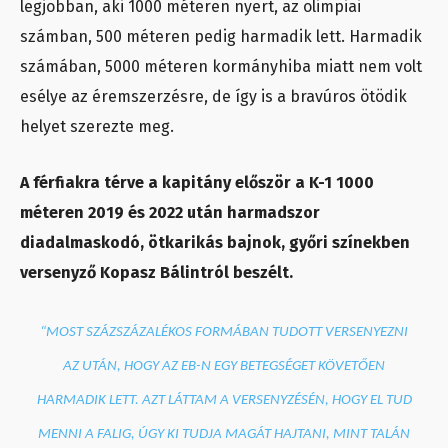
legjobban, aki 1000 méteren nyert, az olimpiai
számban, 500 méteren pedig harmadik lett. Harmadik
számában, 5000 méteren kormányhiba miatt nem volt
esélye az éremszerzésre, de így is a bravúros ötödik
helyet szerezte meg.
A férfiakra térve a kapitány először a K-1 1000
méteren 2019 és 2022 után harmadszor
diadalmaskodó, ötkarikás bajnok, győri színekben
versenyző Kopasz Bálintról beszélt.
“MOST SZÁZSZÁZALÉKOS FORMÁBAN TUDOTT VERSENYEZNI
AZ UTÁN, HOGY AZ EB-N EGY BETEGSÉGET KÖVETŐEN
HARMADIK LETT. AZT LÁTTAM A VERSENYZÉSÉN, HOGY EL TUD
MENNI A FALIG, ÚGY KI TUDJA MAGÁT HAJTANI, MINT TALÁN