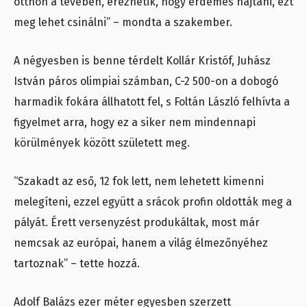
otthon a tévében, érezhetik, hogy érdemes hajtani, ezt
meg lehet csinálni” – mondta a szakember.
A négyesben is benne térdelt Kollár Kristóf, Juhász
István páros olimpiai számban, C-2 500-on a dobogó
harmadik fokára állhatott fel, s Foltán László felhívta a
figyelmet arra, hogy ez a siker nem mindennapi
körülmények között született meg.
“Szakadt az eső, 12 fok lett, nem lehetett kimenni
melegíteni, ezzel együtt a srácok profin oldották meg a
pályát. Érett versenyzést produkáltak, most már
nemcsak az európai, hanem a világ élmezőnyéhez
tartoznak” – tette hozzá.
Adolf Balázs ezer méter egyesben szerzett