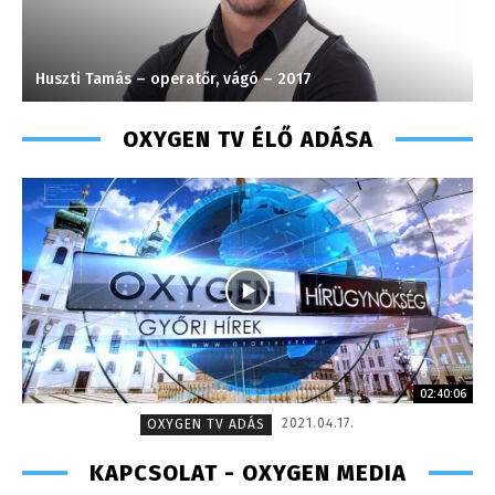
Huszti Tamás – operatőr, vágó – 2017
K
OXYGEN TV ÉLŐ ADÁSA
02:40:06
2021.04.17.
OXYGEN TV ADÁS
KAPCSOLAT - OXYGEN MEDIA