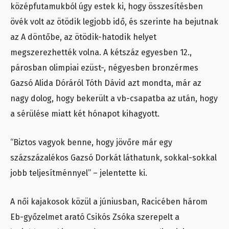
középfutamukból úgy estek ki, hogy összesítésben
övék volt az ötödik legjobb idő, és szerinte ha bejutnak
az A döntőbe, az ötödik-hatodik helyet
megszerezhették volna. A kétszáz egyesben 12.,
párosban olimpiai ezüst-, négyesben bronzérmes
Gazsó Alida Dóráról Tóth Dávid azt mondta, már az
nagy dolog, hogy bekerült a vb-csapatba az után, hogy
a sérülése miatt két hónapot kihagyott.
“Biztos vagyok benne, hogy jövőre már egy
százszázalékos Gazsó Dorkát láthatunk, sokkal-sokkal
jobb teljesítménnyel” – jelentette ki.
A női kajakosok közül a júniusban, Racicében három
Eb-győzelmet arató Csikós Zsóka szerepelt a