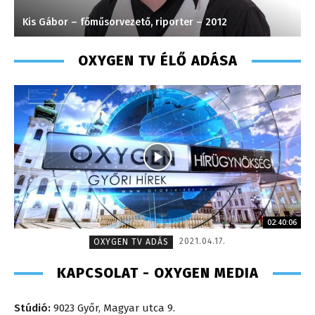
Kis Gábor – főműsorvezető, riporter – 2012
J
OXYGEN TV ÉLŐ ADÁSA
02:40:06
2021.04.17.
OXYGEN TV ADÁS
KAPCSOLAT - OXYGEN MEDIA
Stúdió:
9023 Győr, Magyar utca 9.