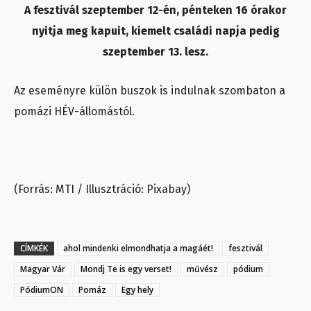
A fesztivál szeptember 12-én, pénteken 16 órakor
nyitja meg kapuit, kiemelt családi napja pedig
szeptember 13. lesz.
Az eseményre külön buszok is indulnak szombaton a
pomázi HÉV-állomástól.
(Forrás: MTI / Illusztráció: Pixabay)
CÍMKÉK
ahol mindenki elmondhatja a magáét!
fesztivál
Magyar Vár
Mondj Te is egy verset!
művész
pódium
PódiumON
Pomáz
Egy hely