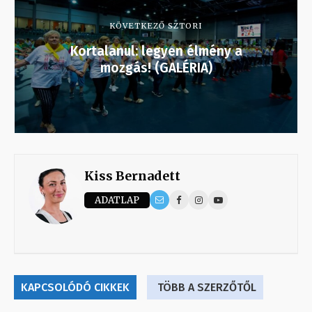
KÖVETKEZŐ SZTORI
Kortalanul: legyen élmény a
mozgás! (GALÉRIA)
Kiss Bernadett
ADATLAP
KAPCSOLÓDÓ CIKKEK
TÖBB A SZERZŐTŐL