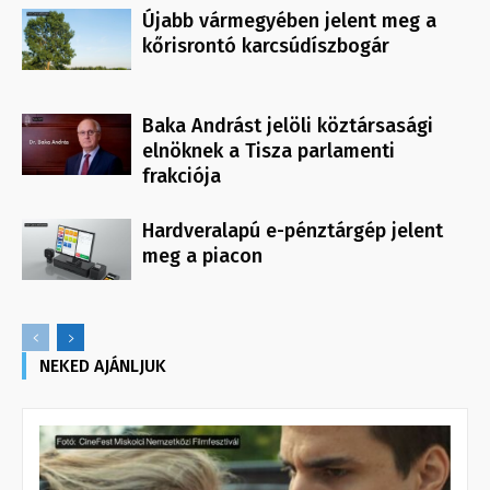
Újabb vármegyében jelent meg a
kőrisrontó karcsúdíszbogár
Baka Andrást jelöli köztársasági
elnöknek a Tisza parlamenti
frakciója
Hardveralapú e-pénztárgép jelent
meg a piacon
NEKED AJÁNLJUK