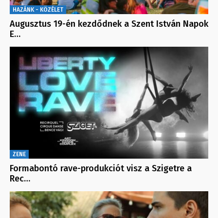
HAZÁNK - KÖZÉLET
Augusztus 19-én kezdődnek a Szent István Napok
E…
ZENE
Formabontó rave-produkciót visz a Szigetre a
Rec…