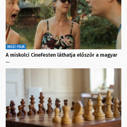
MOZI-FILM
A miskolci CineFesten láthatja először a magyar
…