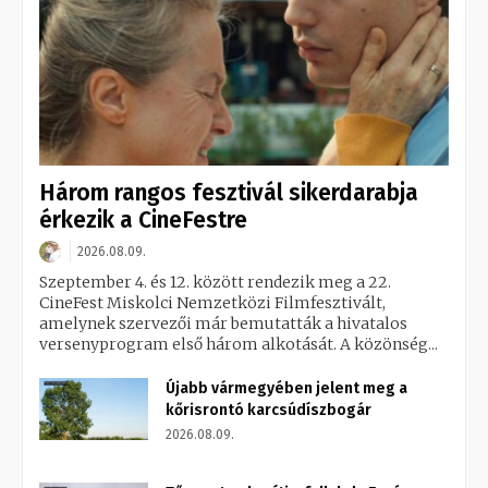
Három rangos fesztivál sikerdarabja
érkezik a CineFestre
2026.08.09.
Szeptember 4. és 12. között rendezik meg a 22.
CineFest Miskolci Nemzetközi Filmfesztivált,
amelynek szervezői már bemutatták a hivatalos
versenyprogram első három alkotását. A közönség...
Újabb vármegyében jelent meg a
kőrisrontó karcsúdíszbogár
2026.08.09.