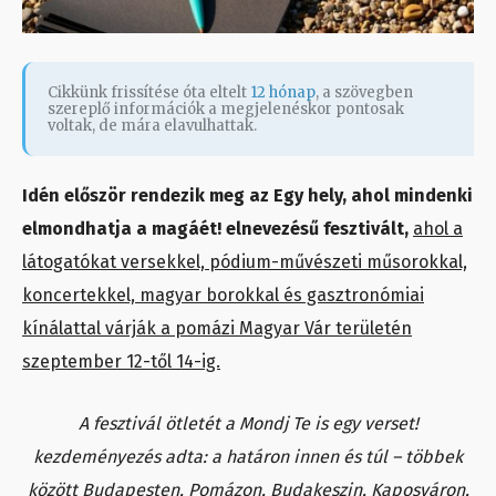
Cikkünk frissítése óta eltelt
12 hónap
, a szövegben
szereplő információk a megjelenéskor pontosak
voltak, de mára elavulhattak.
Idén először rendezik meg az Egy hely, ahol mindenki
elmondhatja a magáét! elnevezésű fesztivált,
ahol a
látogatókat versekkel, pódium-művészeti műsorokkal,
koncertekkel, magyar borokkal és gasztronómiai
kínálattal várják a pomázi Magyar Vár területén
szeptember 12-től 14-ig.
A fesztivál ötletét a Mondj Te is egy verset!
kezdeményezés adta: a határon innen és túl – többek
között Budapesten, Pomázon, Budakeszin, Kaposváron,