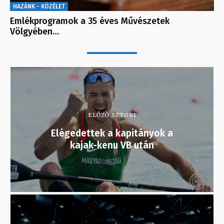
HAZÁNK - KÖZÉLET
Emlékprogramok a 35 éves Művészetek
Völgyében…
ELŐZŐ SZTORI
Elégedettek a kapitányok a
kajak-kenu VB után