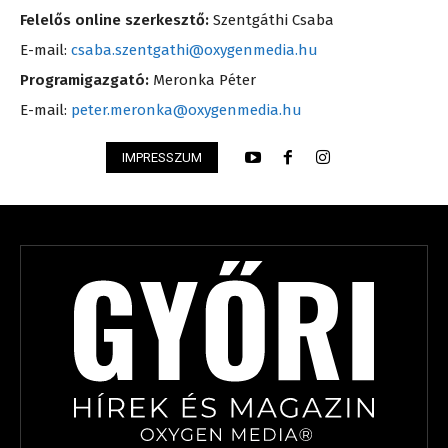
Felelős online szerkesztő:
Szentgáthi Csaba
E-mail:
csaba.szentgathi@oxygenmedia.hu
Programigazgató:
Meronka Péter
E-mail:
peter.meronka@oxygenmedia.hu
IMPRESSZUM