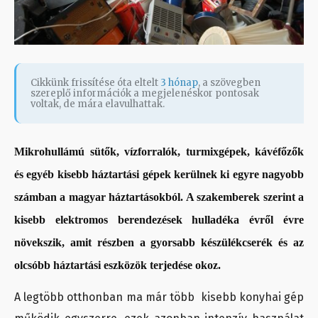
Cikkünk frissítése óta eltelt
3 hónap
, a szövegben
szereplő információk a megjelenéskor pontosak
voltak, de mára elavulhattak.
Mikrohullámú sütők, vízforralók, turmixgépek, kávéfőzők
és egyéb kisebb háztartási gépek kerülnek ki egyre nagyobb
számban a magyar háztartásokból. A szakemberek szerint a
kisebb elektromos berendezések hulladéka évről évre
növekszik, amit részben a gyorsabb készülékcserék és az
olcsóbb háztartási eszközök terjedése okoz.
A legtöbb otthonban ma már több kisebb konyhai gép