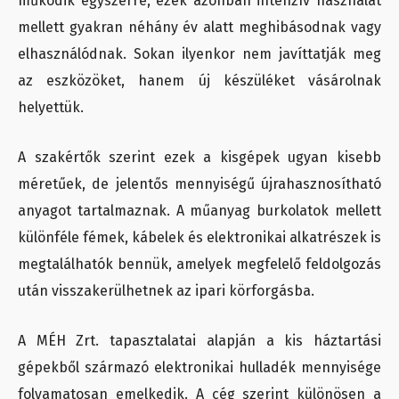
működik egyszerre, ezek azonban intenzív használat
mellett gyakran néhány év alatt meghibásodnak vagy
elhasználódnak. Sokan ilyenkor nem javíttatják meg
az eszközöket, hanem új készüléket vásárolnak
helyettük.
A szakértők szerint ezek a kisgépek ugyan kisebb
méretűek, de jelentős mennyiségű újrahasznosítható
anyagot tartalmaznak. A műanyag burkolatok mellett
különféle fémek, kábelek és elektronikai alkatrészek is
megtalálhatók bennük, amelyek megfelelő feldolgozás
után visszakerülhetnek az ipari körforgásba.
A MÉH Zrt. tapasztalatai alapján a kis háztartási
gépekből származó elektronikai hulladék mennyisége
folyamatosan emelkedik. A cég szerint különösen a