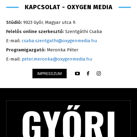
KAPCSOLAT - OXYGEN MEDIA
Stúdió:
9023 Győr, Magyar utca 9.
Felelős online szerkesztő:
Szentgáthi Csaba
E-mail:
csaba.szentgathi@oxygenmedia.hu
Programigazgató:
Meronka Péter
E-mail:
peter.meronka@oxygenmedia.hu
IMPRESSZUM