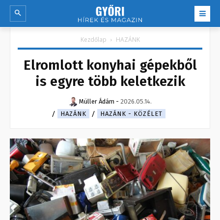
Kezdőlap
HAZÁNK
Elromlott konyhai gépekből
is egyre több keletkezik
Müller Ádám
-
2026.05.14.
HAZÁNK
HAZÁNK - KÖZÉLET