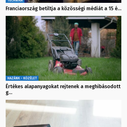
TECHNIKA
Franciaország betiltja a közösségi médiát a 15 é…
HAZÁNK - KÖZÉLET
Értékes alapanyagokat rejtenek a meghibásodott
g…