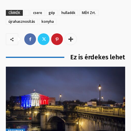
CÍMKÉK
csere
gép
hulladék
MÉH Zrt.
újrahasznosítás
konyha
Ez is érdekes lehet