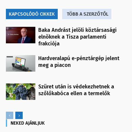
KAPCSOLÓDÓ CIKKEK
TÖBB A SZERZŐTŐL
Baka Andrást jelöli köztársasági
elnöknek a Tisza parlamenti
frakciója
Hardveralapú e-pénztárgép jelent
meg a piacon
Szüret után is védekezhetnek a
szőlőkabóca ellen a termelők
NEKED AJÁNLJUK