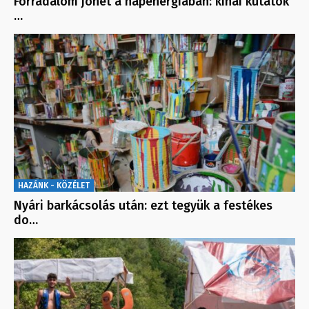
Forradalom jöhet a napenergiában: kínai kutatók
…
HAZÁNK - KÖZÉLET
Nyári barkácsolás után: ezt tegyük a festékes
do…