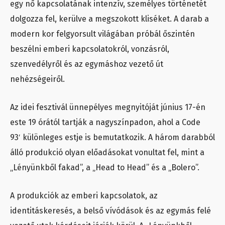
egy nő kapcsolatának intenzív, személyes történetét
dolgozza fel, kerülve a megszokott kliséket. A darab a
modern kor felgyorsult világában próbál őszintén
beszélni emberi kapcsolatokról, vonzásról,
szenvedélyről és az egymáshoz vezető út
nehézségeiről.
Az idei fesztivál ünnepélyes megnyitóját június 17-én
este 19 órától tartják a nagyszínpadon, ahol a Code
93′ különleges estje is bemutatkozik. A három darabból
álló produkció olyan előadásokat vonultat fel, mint a
„Lényünkből fakad”, a „Head to Head” és a „Bolero”.
A produkciók az emberi kapcsolatok, az
identitáskeresés, a belső vívódások és az egymás felé