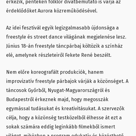
érkezik, pénteken folklór divatbemutató is várja az
érdeklődőket Aurora közreműködésével.
Az idei fesztivál egyik legizgalmasabb újdonsága a
freestyle és street dance világának megjelenése lesz.
Június 18-án freestyle táncpárbaj költözik a színház
elé, amelynek részleteiről Fekete René beszélt.
Nem előre koreografált produkciók, hanem
improvizatív freestyle párbajok várják a közönséget. A
táncosok Győrből, Nyugat-Magyarországról és
Budapestről érkeznek majd, hogy megosszák
egymással tudásukat és kreativitásukat. A szervezők
célja, hogy a közönség testközelből élhesse át ezt a
sokak számára eddig leginkább filmekből ismert
világot, miközben a program edukatív és közérthető