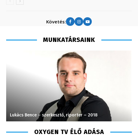
Követés:
MUNKATÁRSAINK
Lukács Bence – szerkesztő, riporter – 2018
H
OXYGEN TV ÉLŐ ADÁSA