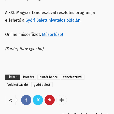
A XXI. Magyar Táncfesztivál részletes programja
elérhető a
Győri Balett hivatalos oldalán
.
Online műsorfüzet:
Műsorfüzet
(Forrás, fotó: gyor.hu)
CÍMKÉK
kortárs
pintér bence
táncfesztivál
Velekei László
győri balett