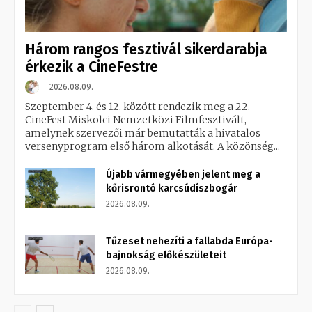
Három rangos fesztivál sikerdarabja
érkezik a CineFestre
2026.08.09.
Szeptember 4. és 12. között rendezik meg a 22.
CineFest Miskolci Nemzetközi Filmfesztivált,
amelynek szervezői már bemutatták a hivatalos
versenyprogram első három alkotását. A közönség...
Újabb vármegyében jelent meg a
kőrisrontó karcsúdíszbogár
2026.08.09.
Tűzeset nehezíti a fallabda Európa-
bajnokság előkészületeit
2026.08.09.