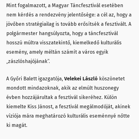
Mint fogalmazott, a Magyar Táncfesztivál esetében
nem kérdés a rendezvény jelentősége: a cél az, hogy a
jövőben stratégiailag is tovább erősítsék a fesztivált. A
polgármester hangsúlyozta, hogy a táncfesztivál
hosszú múltra visszatekintő, kiemelkedő kulturális
esemény, amely méltán számít a város egyik
„zászlóshajójának”.
A Győri Balett igazgatója,
Velekei László
köszönetet
mondott mindazoknak, akik az elmúlt huszonegy
évben hozzájárultak a fesztivál sikeréhez. Külön
kiemelte Kiss Jánost, a fesztivál megálmodóját, akinek
víziója mára meghatározó kulturális eseménnyé nőtte
ki magát.