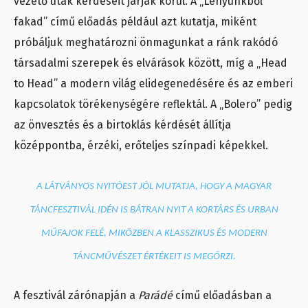
vezető utak kérdéseit járják körül. A „Lényünkből
fakad” című előadás például azt kutatja, miként
próbáljuk meghatározni önmagunkat a ránk rakódó
társadalmi szerepek és elvárások között, míg a „Head
to Head” a modern világ elidegenedésére és az emberi
kapcsolatok törékenységére reflektál. A „Bolero” pedig
az önvesztés és a birtoklás kérdését állítja
középpontba, érzéki, erőteljes színpadi képekkel.
A LÁTVÁNYOS NYITÓEST JÓL MUTATJA, HOGY A MAGYAR
TÁNCFESZTIVÁL IDÉN IS BÁTRAN NYIT A KORTÁRS ÉS URBAN
MŰFAJOK FELÉ, MIKÖZBEN A KLASSZIKUS ÉS MODERN
TÁNCMŰVÉSZET ÉRTÉKEIT IS MEGŐRZI.
A fesztivál zárónapján a
Parádé
című előadásban a