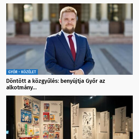
GYŐR - KÖZÉLET
Döntött a közgyűlés: benyújtja Győr az
alkotmány…