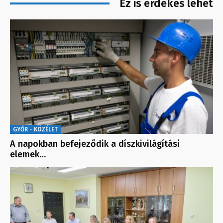
Ez is érdekes lehet
GYŐR - KÖZÉLET
A napokban befejeződik a díszkivilágítási
elemek…