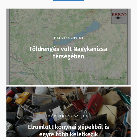
ELŐZŐ SZTORI
Földrengés volt Nagykanizsa
térségében
KÖVETKEZŐ SZTORI
Elromlott konyhai gépekből is
egyre több keletkezik