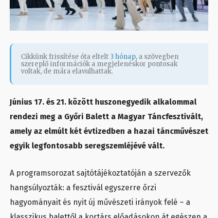
Cikkünk frissítése óta eltelt
3 hónap
, a szövegben
szereplő információk a megjelenéskor pontosak
voltak, de mára elavulhattak.
Június 17. és 21. között huszonegyedik alkalommal
rendezi meg a Győri Balett a Magyar Táncfesztivált,
amely az elmúlt két évtizedben a hazai táncművészet
egyik legfontosabb seregszemléjévé vált.
A programsorozat sajtótájékoztatóján a szervezők
hangsúlyozták: a fesztivál egyszerre őrzi
hagyományait és nyit új művészeti irányok felé – a
klasszikus balettől a kortárs előadásokon át egészen a