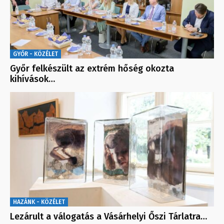
GYŐR - KÖZÉLET
Győr felkészült az extrém hőség okozta
kihívások…
HAZÁNK - KÖZÉLET
Lezárult a válogatás a Vásárhelyi Őszi Tárlatra…