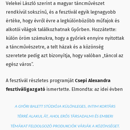
Velekei László szerint a magyar táncművészet
rendkívül sokszínű, és a fesztivál egyik legnagyobb
értéke, hogy évről évre a legkülönbözőbb műfajok és
alkotói világok találkozhatnak Győrben. Hozzátette:
külön öröm számukra, hogy a győriek ennyire nyitottak
a táncművészetre, a telt házak és a közönség
szeretete pedig azt bizonyítja, hogy valóban „táncol az
egész város”.
A fesztivál részletes programját
Csepi Alexandra
fesztiváligazgató
ismertette. Elmondta: az idei évben
A GYŐRI BALETT STÚDIÓJA KÜLÖNLEGES, INTIM KORTÁRS
TÉRRÉ ALAKUL ÁT, AHOL ERŐS TÁRSADALMI ÉS EMBERI
TÉMÁKAT FELDOLGOZÓ PRODUKCIÓK VÁRJÁK A KÖZÖNSÉGET.