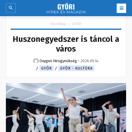
Kezdőlap
GYŐR
Huszonegyedszer is táncol a
város
Oxygen Hirügynökség
-
2026.05.14.
GYŐR
GYŐR - KULTÚRA