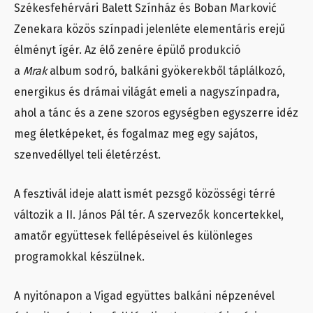
Székesfehérvári Balett Színház és Boban Marković
Zenekara közös színpadi jelenléte elementáris erejű
élményt ígér. Az élő zenére épülő produkció
a
Mrak
album sodró, balkáni gyökerekből táplálkozó,
energikus és drámai világát emeli a nagyszínpadra,
ahol a tánc és a zene szoros egységben egyszerre idéz
meg életképeket, és fogalmaz meg egy sajátos,
szenvedéllyel teli életérzést.
A fesztivál ideje alatt ismét pezsgő közösségi térré
változik a II. János Pál tér. A szervezők koncertekkel,
amatőr együttesek fellépéseivel és különleges
programokkal készülnek.
A nyitónapon a Vigad együttes balkáni népzenével