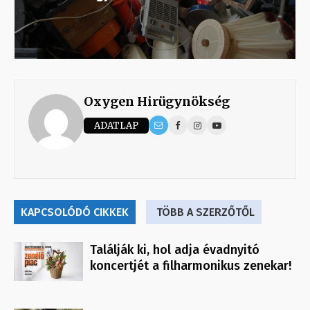
Oxygen Hirügynökség
ADATLAP
KAPCSOLÓDÓ CIKKEK
TÖBB A SZERZŐTŐL
Találják ki, hol adja évadnyitó
koncertjét a filharmonikus zenekar!