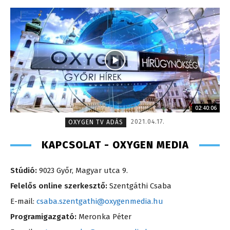
02:40:06
2021.04.17.
OXYGEN TV ADÁS
KAPCSOLAT - OXYGEN MEDIA
Stúdió:
9023 Győr, Magyar utca 9.
Felelős online szerkesztő:
Szentgáthi Csaba
E-mail:
csaba.szentgathi@oxygenmedia.hu
Programigazgató:
Meronka Péter