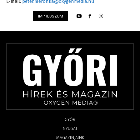
E-mail:
peter.meronka@oxygenmedia.hu
IMPRESSZUM
GYŐR
NYUGAT
MAGAZINJAINK