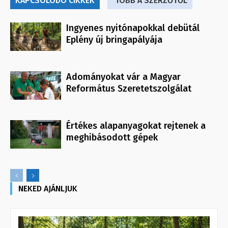
KAPCSOLÓDÓ CIKKEK
TÖBB A SZERZŐTŐL
Ingyenes nyitónapokkal debütál
Eplény új bringapályája
Adományokat vár a Magyar
Református Szeretetszolgálat
Értékes alapanyagokat rejtenek a
meghibásodott gépek
NEKED AJÁNLJUK