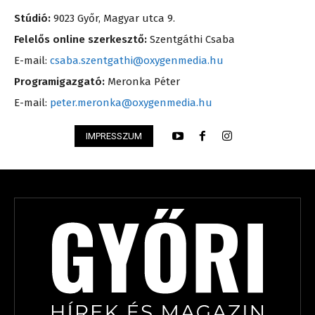
Stúdió:
9023 Győr, Magyar utca 9.
Felelős online szerkesztő:
Szentgáthi Csaba
E-mail:
csaba.szentgathi@oxygenmedia.hu
Programigazgató:
Meronka Péter
E-mail:
peter.meronka@oxygenmedia.hu
IMPRESSZUM