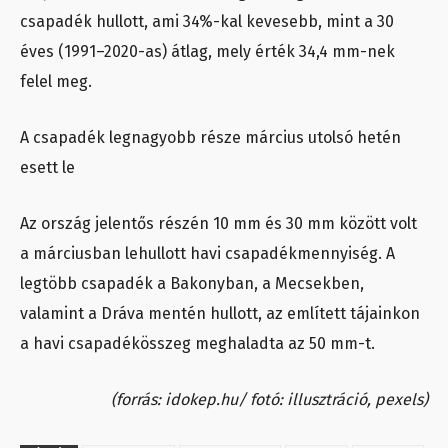
csapadék hullott, ami 34%-kal kevesebb, mint a 30
éves (1991–2020-as) átlag, mely érték 34,4 mm-nek
felel meg.
A csapadék legnagyobb része március utolsó hetén
esett le
Az ország jelentős részén 10 mm és 30 mm között volt
a márciusban lehullott havi csapadékmennyiség. A
legtöbb csapadék a Bakonyban, a Mecsekben,
valamint a Dráva mentén hullott, az említett tájainkon
a havi csapadékösszeg meghaladta az 50 mm-t.
(forrás: idokep.hu/ fotó: illusztráció, pexels)