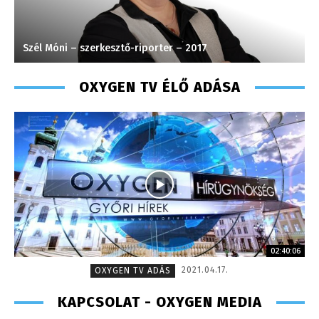
Szél Móni – szerkesztő-riporter – 2017
M
OXYGEN TV ÉLŐ ADÁSA
02:40:06
2021.04.17.
OXYGEN TV ADÁS
KAPCSOLAT - OXYGEN MEDIA