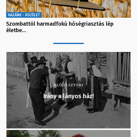
HAZÁNK - KÖZÉLET
Szombattól harmadfokú hőségriasztás lép
életbe…
ELŐZŐ SZTORI
Irány a lányos ház!