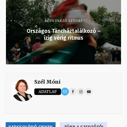
KÖVETKEZŐ SZTORI
Országos Táncháztalálkozó –
ízig vérig ritmus
Szél Móni
ADATLAP