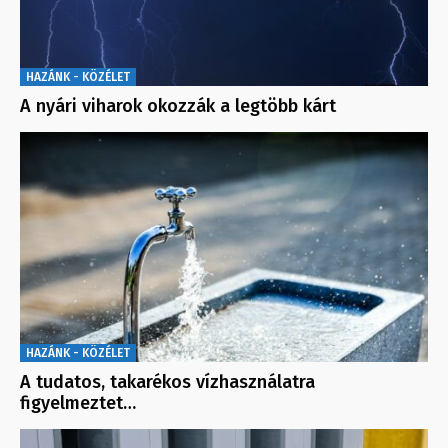
HAZÁNK - KÖZÉLET
A nyári viharok okozzák a legtöbb kárt
HAZÁNK - KÖZÉLET
A tudatos, takarékos vízhasználatra
figyelmeztet…