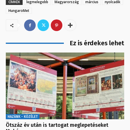
CÍMKÉK
legmelegebb
Magyarország
március
nyolcadik
HungaroMet
Ez is érdekes lehet
HAZÁNK - KÖZÉLET
Ötszáz év után is tartogat meglepetéseket