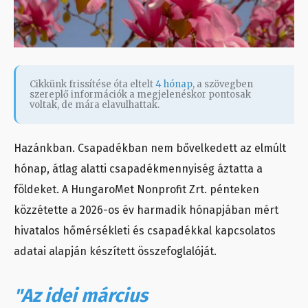
Cikkünk frissítése óta eltelt
4 hónap
, a szövegben
szereplő információk a megjelenéskor pontosak
voltak, de mára elavulhattak.
Hazánkban. Csapadékban nem bővelkedett az elmúlt
hónap, átlag alatti csapadékmennyiség áztatta a
földeket. A HungaroMet Nonprofit Zrt. pénteken
közzétette a 2026-os év harmadik hónapjában mért
hivatalos hőmérsékleti és csapadékkal kapcsolatos
adatai alapján készített összefoglalóját.
"Az idei március