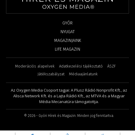
GYŐR
NYUGAT
MAGAZINJAINK
LIFE MAGAZIN
Moderációs alapelvek
Adatkezelési tájékoztató
ÁSZF
Játékszabályzat
Médiaajánlatunk
Az Oxygen Media Csoport tagjai: A Plusz Rádió Nonprofit Kft., az
Alisca Network Kft. és a Lajta Rádió Kft., az MTVA és a Magyar
Média Mecanatúra támogatottja.
©
2026
- Győri Hírek és Magazin. Minden jog fenntartva.