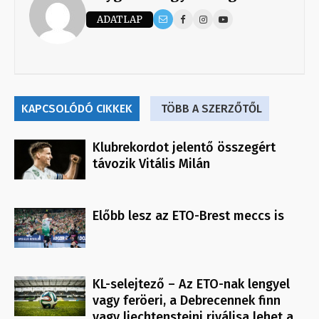
ADATLAP
KAPCSOLÓDÓ CIKKEK
TÖBB A SZERZŐTŐL
Klubrekordot jelentő összegért
távozik Vitális Milán
Előbb lesz az ETO-Brest meccs is
KL-selejtező – Az ETO-nak lengyel
vagy feröeri, a Debrecennek finn
vagy liechtensteini riválisa lehet a