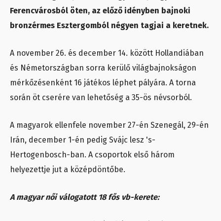
Ferencvárosból öten, az előző idényben bajnoki
bronzérmes Esztergomból négyen tagjai a keretnek.
A november 26. és december 14. között Hollandiában
és Németországban sorra kerülő világbajnokságon
mérkőzésenként 16 játékos léphet pályára. A torna
során öt cserére van lehetőség a 35-ös névsorból.
A magyarok ellenfele november 27-én Szenegál, 29-én
Irán, december 1-én pedig Svájc lesz 's-
Hertogenbosch-ban. A csoportok első három
helyezettje jut a középdöntőbe.
A magyar női válogatott 18 fős vb-kerete: