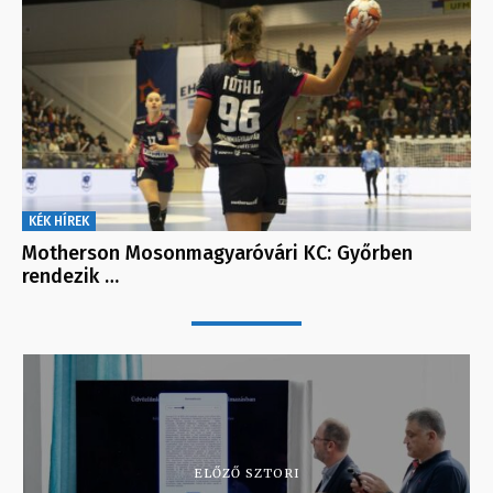
KÉK HÍREK
Motherson Mosonmagyaróvári KC: Győrben
rendezik …
ELŐZŐ SZTORI