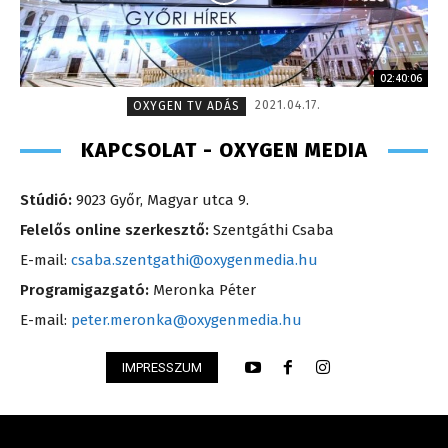
02:40:06
2021.04.17.
OXYGEN TV ADÁS
KAPCSOLAT - OXYGEN MEDIA
Stúdió:
9023 Győr, Magyar utca 9.
Felelős online szerkesztő:
Szentgáthi Csaba
E-mail:
csaba.szentgathi@oxygenmedia.hu
Programigazgató:
Meronka Péter
E-mail:
peter.meronka@oxygenmedia.hu
IMPRESSZUM