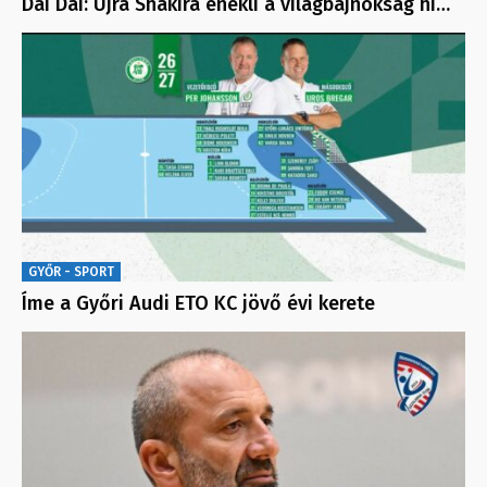
Dai Dai: Újra Shakira énekli a világbajnokság hi…
GYŐR - SPORT
Íme a Győri Audi ETO KC jövő évi kerete