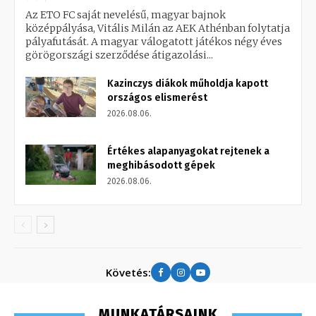
Az ETO FC saját nevelésű, magyar bajnok
középpályása, Vitális Milán az AEK Athénban folytatja
pályafutását. A magyar válogatott játékos négy éves
görögországi szerződése átigazolási...
Kazinczys diákok műholdja kapott
országos elismerést
2026.08.06.
Értékes alapanyagokat rejtenek a
meghibásodott gépek
2026.08.06.
Követés:
MUNKATÁRSAINK