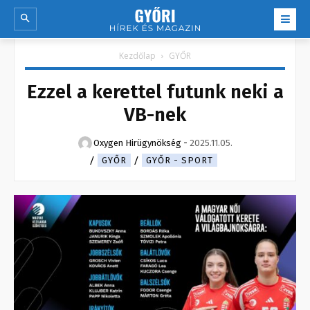
Kezdőlap
GYŐR
Ezzel a kerettel futunk neki a
VB-nek
Oxygen Hirügynökség
-
2025.11.05.
GYŐR
GYŐR - SPORT