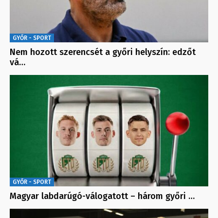
GYŐR - SPORT
Nem hozott szerencsét a győri helyszín: edzőt
vá…
GYŐR - SPORT
Magyar labdarúgó-válogatott – három győri …