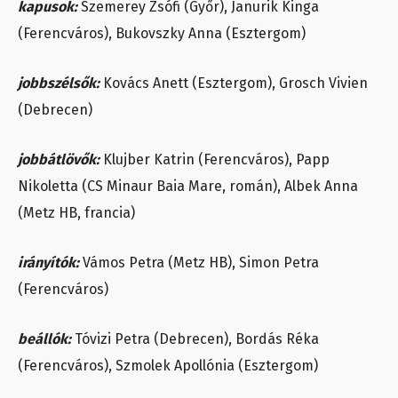
kapusok:
Szemerey Zsófi (Győr), Janurik Kinga
(Ferencváros), Bukovszky Anna (Esztergom)
jobbszélsők:
Kovács Anett (Esztergom), Grosch Vivien
(Debrecen)
jobbátlövők:
Klujber Katrin (Ferencváros), Papp
Nikoletta (CS Minaur Baia Mare, román), Albek Anna
(Metz HB, francia)
irányítók:
Vámos Petra (Metz HB), Simon Petra
(Ferencváros)
beállók:
Tóvizi Petra (Debrecen), Bordás Réka
(Ferencváros), Szmolek Apollónia (Esztergom)