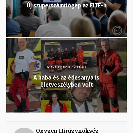
Új szuperszámítógép az ELTE-n
KÖVETKEZŐ SZTORI
A baba és az édesanya is
életveszélyben volt
Oxygen Hirügynökség