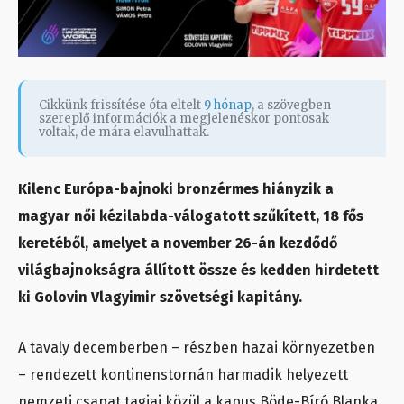
Cikkünk frissítése óta eltelt
9 hónap
, a szövegben
szereplő információk a megjelenéskor pontosak
voltak, de mára elavulhattak.
Kilenc Európa-bajnoki bronzérmes hiányzik a
magyar női kézilabda-válogatott szűkített, 18 fős
keretéből, amelyet a november 26-án kezdődő
világbajnokságra állított össze és kedden hirdetett
ki Golovin Vlagyimir szövetségi kapitány.
A tavaly decemberben – részben hazai környezetben
– rendezett kontinenstornán harmadik helyezett
nemzeti csapat tagjai közül a kapus Böde-Bíró Blanka