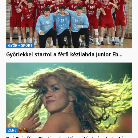
GYŐR - SPORT
Győriekkel startol a férfi kézilabda junior Eb…
ZENE