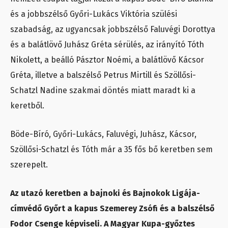
és a jobbszélső Győri-Lukács Viktória szülési
szabadság, az ugyancsak jobbszélső Faluvégi Dorottya
és a balátlövő Juhász Gréta sérülés, az irányító Tóth
Nikolett, a beálló Pásztor Noémi, a balátlövő Kácsor
Gréta, illetve a balszélső Petrus Mirtill és Szöllősi-
Schatzl Nadine szakmai döntés miatt maradt ki a
keretből.
Böde-Bíró, Győri-Lukács, Faluvégi, Juhász, Kácsor,
Szöllősi-Schatzl és Tóth már a 35 fős bő keretben sem
szerepelt.
Az utazó keretben a bajnoki és Bajnokok Ligája-
címvédő Győrt a kapus Szemerey Zsófi és a balszélső
Fodor Csenge képviseli. A Magyar Kupa-győztes