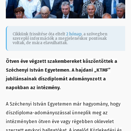
Cikkünk frissítése óta eltelt
2 hónap
, a szövegben
szereplő információk a megjelenéskor pontosak
voltak, de mára elavulhattak.
Ötven éve végzett szakembereket köszöntöttek a
Széchenyi István Egyetemen. A hajdani „KTMF”
jubilánsainak díszdiplomát adományozott a
napokban az intézmény.
A Széchenyi István Egyetemen már hagyomány, hogy
díszdiploma-adományozással ünneplik meg az
intézményben ötven éve vagy régebben oklevelet
szerzett egykori hallgatókat. A jogelőd Közlekedési és