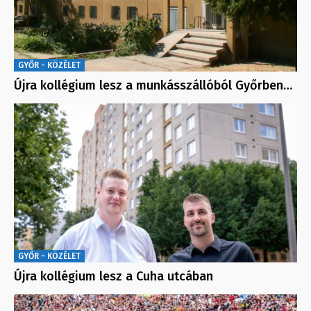
GYŐR - KÖZÉLET
Újra kollégium lesz a munkásszállóból Győrben…
GYŐR - KÖZÉLET
Újra kollégium lesz a Cuha utcában