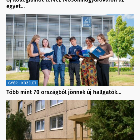
egyet…
GYŐR - KÖZÉLET
Több mint 70 országból jönnek új hallgatók…