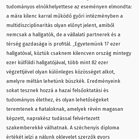
tudományos elnökhelyettese az eseményen elmondta:
a mára kilenc karral működő győri intézményben a
multidiszciplinaritás olyan előnyt jelent, amiből
nemcsak a hallgatók, de a vállalati partnerek és a
térség gazdasága is profitál. „Egyetemünk 17 ezer
hallgatóval, köztük csaknem kilencven ország mintegy
ezer külföldi hallgatójával, több mint 82 ezer
végzettjével olyan különleges közösséget alkot,
amelyre méltán lehetünk büszkék. Eredményeink
sokat tesznek hozzá a hazai felsőoktatási és
tudományos élethez, és olyan lehetőségeket
teremtenek a fiataloknak, amelyek révén magasan
képzett, naprakész tudással felvértezett
szakemberekké válhatnak. A széchenyis diploma
értékét jelzi a nálunk oklevelet szerzők gyors