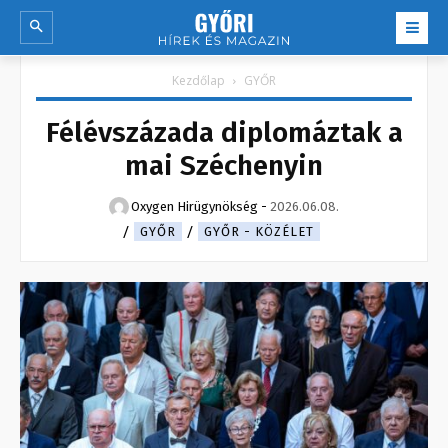
Kezdőlap
GYŐR
Félévszázada diplomáztak a
mai Széchenyin
Oxygen Hirügynökség
-
2026.06.08.
GYŐR
GYŐR - KÖZÉLET