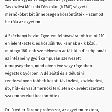
Távközlési Műszaki Főiskolán (KTMF) végzett
mérnököket két ünnepségen köszöntötték – számolt
be róla az egyetem.
A Széchenyi István Egyetem felhívására több mint 210-
en jelentkeztek, és közülük 160 -annak akik közül
mintegy 160-nak személyesen adták át a díszdiplomát
az intézmény győri campusán szervezett
ünnepségeken, mind ötven éve vagy régebben
végeztek Győrben. A délelőtti és a délutáni
rendezvényen többek között távközlési, közlekedési,
út-, híd- és vasútmérnöki területen oklevelet szerzett
szakembereket köszöntöttek.
Dr. Friedler Ferenc professzor, az egyetem rektora,