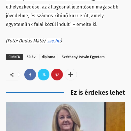
elhelyezkedése, az átlagosnál jelentősen magasabb
jövedelme, és számos kitűnő karrierút, amely
egyetemünk falai közül indult” – emelte ki.
(Fotó: Dudás Máté/
sze.hu
)
CÍMKÉK
50 év
diploma
Széchenyi István Egyetem
Ez is érdekes lehet