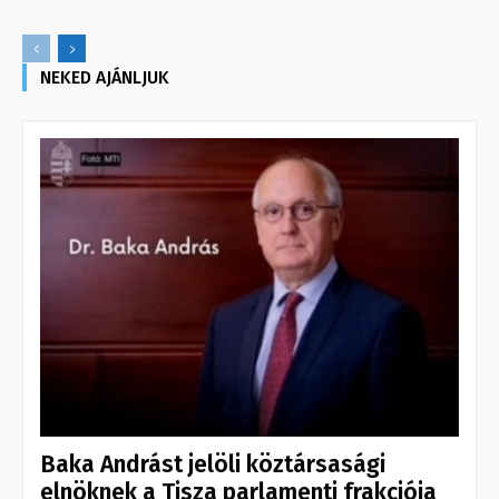
NEKED AJÁNLJUK
Baka Andrást jelöli köztársasági
elnöknek a Tisza parlamenti frakciója