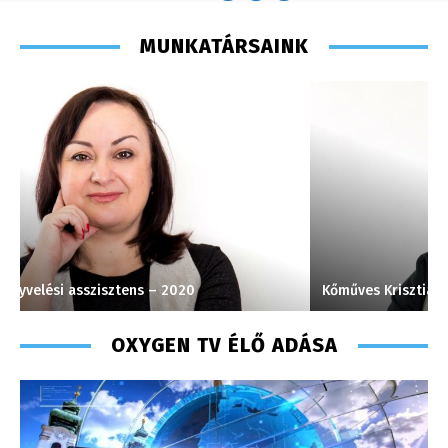
MUNKATÁRSAINK
Kőműves Krisztián – programozó, technikus – 2013
P
OXYGEN TV ÉLŐ ADÁSA