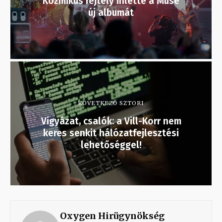
Kozmikus rejtély ihlette a Muse
új albumát
KÖVETKEZŐ SZTORI
Vigyázat, csalók: a Vill-Korr nem
keres senkit hálózatfejlesztési
lehetőséggel!
Oxygen Hirügynökség