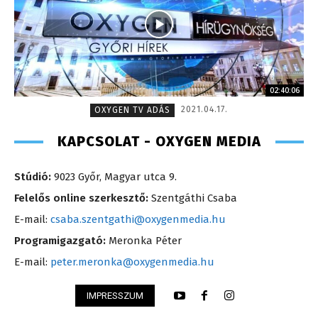
02:40:06
2021.04.17.
OXYGEN TV ADÁS
KAPCSOLAT - OXYGEN MEDIA
Stúdió:
9023 Győr, Magyar utca 9.
Felelős online szerkesztő:
Szentgáthi Csaba
E-mail:
csaba.szentgathi@oxygenmedia.hu
Programigazgató:
Meronka Péter
E-mail:
peter.meronka@oxygenmedia.hu
IMPRESSZUM