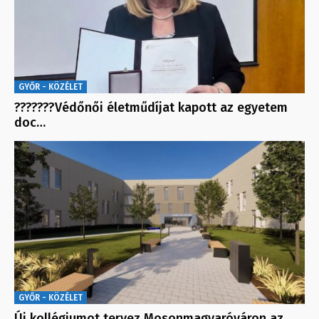
GYŐR - KÖZÉLET
???????Védőnői életműdíjat kapott az egyetem
doc…
GYŐR - KÖZÉLET
Új kollégiumot tervez Mosonmagyaróváron az