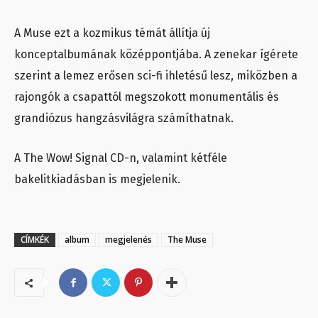
A Muse ezt a kozmikus témát állítja új
konceptalbumának középpontjába. A zenekar ígérete
szerint a lemez erősen sci-fi ihletésű lesz, miközben a
rajongók a csapattól megszokott monumentális és
grandiózus hangzásvilágra számíthatnak.
A The Wow! Signal CD-n, valamint kétféle
bakelitkiadásban is megjelenik.
CÍMKÉK
album
megjelenés
The Muse