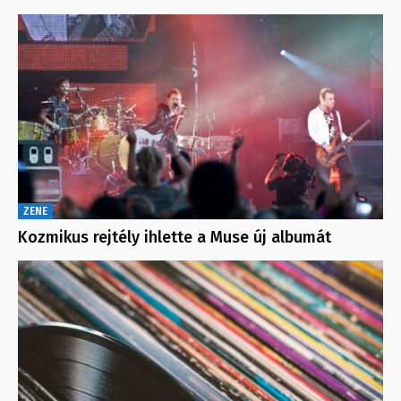
ZENE
Kozmikus rejtély ihlette a Muse új albumát