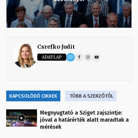
Csrefko Judit
ADATLAP
KAPCSOLÓDÓ CIKKEK
TÖBB A SZERZŐTŐL
Megnyugtató a Sziget zajszintje:
jóval a határérték alatt maradtak a
mérések