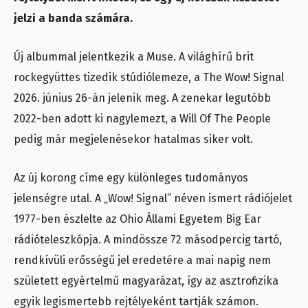
jelzi a banda számára.
Új albummal jelentkezik a Muse. A világhírű brit
rockegyüttes tizedik stúdiólemeze, a The Wow! Signal
2026. június 26-án jelenik meg. A zenekar legutóbb
2022-ben adott ki nagylemezt, a Will Of The People
pedig már megjelenésekor hatalmas siker volt.
Az új korong címe egy különleges tudományos
jelenségre utal. A „Wow! Signal” néven ismert rádiójelet
1977-ben észlelte az Ohio Állami Egyetem Big Ear
rádióteleszkópja. A mindössze 72 másodpercig tartó,
rendkívüli erősségű jel eredetére a mai napig nem
született egyértelmű magyarázat, így az asztrofizika
egyik legismertebb rejtélyeként tartják számon.