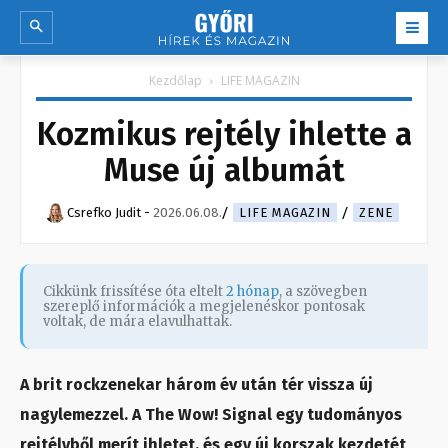
Kezdőlap
LIFE MAGAZIN
Kozmikus rejtély ihlette a
Muse új albumát
Csrefko Judit
-
2026.06.08.
LIFE MAGAZIN
ZENE
Cikkünk frissítése óta eltelt
2 hónap
, a szövegben
szereplő információk a megjelenéskor pontosak
voltak, de mára elavulhattak.
A brit rockzenekar három év után tér vissza új
nagylemezzel. A The Wow! Signal egy tudományos
rejtélyből merít ihletet, és egy új korszak kezdetét