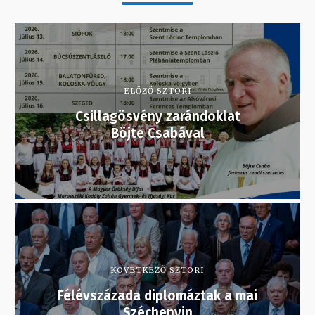
ELŐZŐ SZTORI
Csillagösvény zarándoklat
Böjte Csabával
KÖVETKEZŐ SZTORI
Félévszázada diplomáztak a mai
Széchenyin