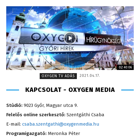
02:40:06
2021.04.17.
OXYGEN TV ADÁS
KAPCSOLAT - OXYGEN MEDIA
Stúdió:
9023 Győr, Magyar utca 9.
Felelős online szerkesztő:
Szentgáthi Csaba
E-mail:
csaba.szentgathi@oxygenmedia.hu
Programigazgató:
Meronka Péter