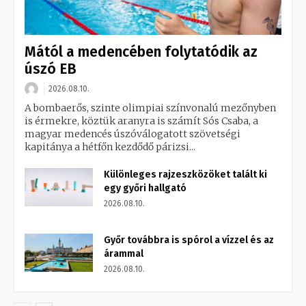
Mától a medencében folytatódik az
úszó EB
2026.08.10.
A bombaerős, szinte olimpiai színvonalú mezőnyben
is érmekre, köztük aranyra is számít Sós Csaba, a
magyar medencés úszóválogatott szövetségi
kapitánya a hétfőn kezdődő párizsi...
Különleges rajzeszközöket talált ki
egy győri hallgató
2026.08.10.
Győr továbbra is spórol a vízzel és az
árammal
2026.08.10.