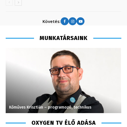
Követés:
MUNKATÁRSAINK
Kőműves Krisztián – programozó, technikus
K
OXYGEN TV ÉLŐ ADÁSA