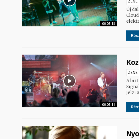
ZENE
Új da
Cloud
elekt
00:03:18
Rész
Koz
ZENE
A bri
Signa
00:05:11
Rész
Nyo