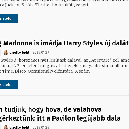
a Jackson 5-tól a Thriller korszakáig vezeti...
letek...
 Madonna is imádja Harry Styles új dalát
Csrefko Judit
2026.01.29.
Styles új korszakot nyit legújabb dalával, az „Aperture”-rel, am
 január 22-én jelent meg, és a brit énekes negyedik stúdióalbuma
All the Time. Disco, Occasionally előfutára. A szám...
letek...
 tudjuk, hogy hova, de valahova
érkeztünk: itt a Pavilon legújabb dala
Csrefko Judit
2026.01.26.