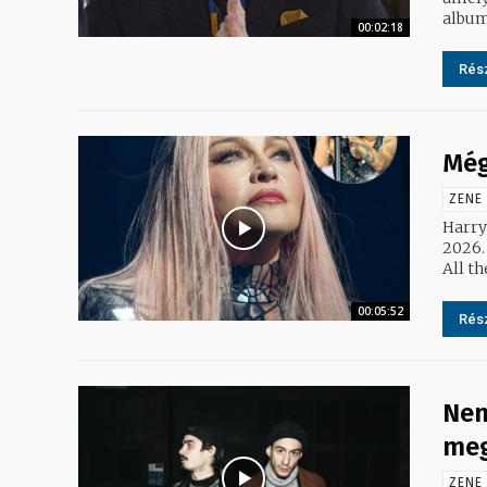
album 
00:02:18
Rész
Még
ZENE
Harry 
2026.
00:05:52
Rész
Nem
meg
ZENE