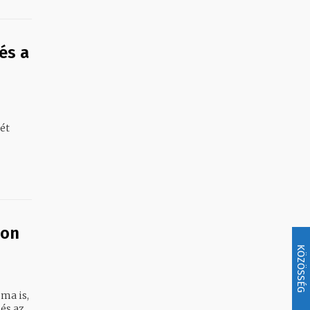
és a
son
KÖZÖSSÉG
ma is,
és az