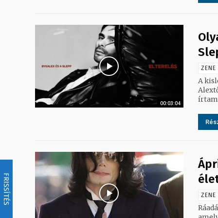
Oly
Sle
ZENE
A kisl
Alextől m
írtam
00:03:04
Rész
Ápr
éle
FRISSÍTÉS
ZENE
Ráadá
amely