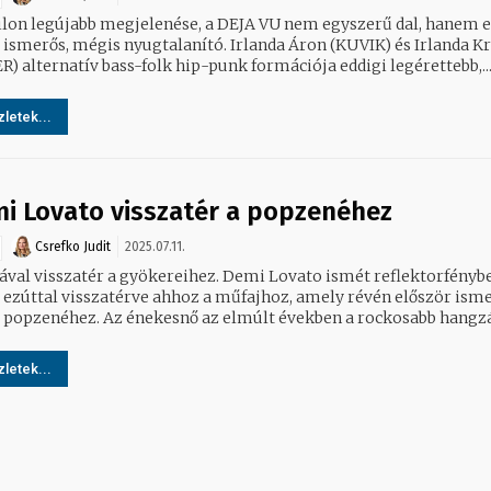
ilon legújabb megjelenése, a DEJA VU nem egyszerű dal, hanem 
: ismerős, mégis nyugtalanító. Irlanda Áron (KUVIK) és Irlanda Kr
R) alternatív bass-folk hip-punk formációja eddigi legérettebb,..
letek...
i Lovato visszatér a popzenéhez
Csrefko Judit
2025.07.11.
visszatér a gyökereihez. Demi Lovato ismét reflektorfénybe
, ezúttal visszatérve ahhoz a műfajhoz, amely révén először ism
 a popzenéhez. Az énekesnő az elmúlt években a rockosabb hangzás
letek...