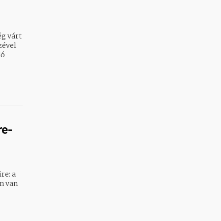
g várt
dó
re-
re: a