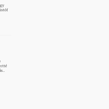
egy
istóf
.
ertté
...