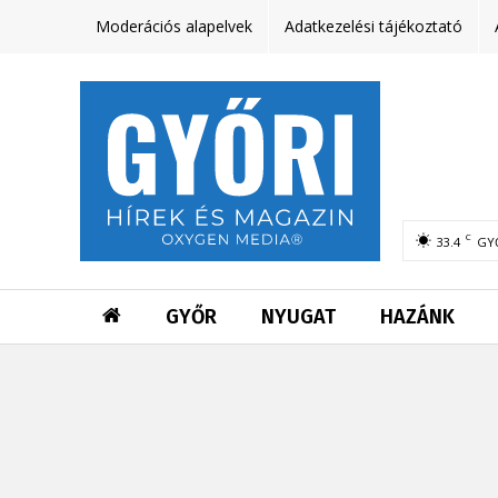
Moderációs alapelvek
Adatkezelési tájékoztató
C
33.4
GY
GYŐR
NYUGAT
HAZÁNK