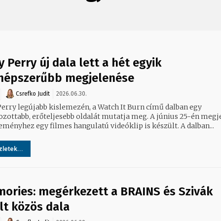
y Perry új dala lett a hét egyik
népszerűbb megjelenése
Csrefko Judit
2026.06.30.
Perry legújabb kislemezén, a Watch It Burn című dalban egy
ozottabb, erőteljesebb oldalát mutatja meg. A június 25-én megj
eményhez egy filmes hangulatú videóklip is készült. A dalban...
letek...
ories: megérkezett a BRAINS és Szivák
lt közös dala