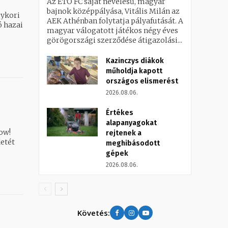
Az ETO FC saját nevelésű, magyar
bajnok középpályása, Vitális Milán az
gykori
AEK Athénban folytatja pályafutását. A
 hazai
magyar válogatott játékos négy éves
görögországi szerződése átigazolási...
Kazinczys diákok
műholdja kapott
országos elismerést
2026.08.06.
Értékes
alapanyagokat
ow!
rejtenek a
detét
meghibásodott
gépek
2026.08.06.
Követés: