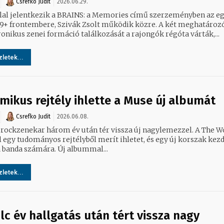
Csrefko Judit
2026.06.29.
llal jelentkezik a BRAINS: a Memories című szerzeményben az e
9+ frontembere, Szivák Zsolt működik közre. A két meghatározó
ronikus zenei formáció találkozását a rajongók régóta várták,...
letek...
mikus rejtély ihlette a Muse új albumát
Csrefko Judit
2026.06.08.
t rockzenekar három év után tér vissza új nagylemezzel. A The W
l egy tudományos rejtélyből merít ihletet, és egy új korszak kez
jelzi a banda számára. Új albummal...
letek...
lc év hallgatás után tért vissza nagy