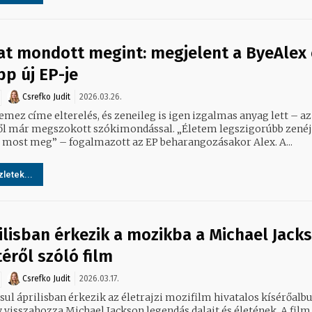
at mondott megint: megjelent a ByeAlex 
pp új EP-je
Csrefko Judit
2026.03.26.
emez címe elterelés, és zeneileg is igen izgalmas anyag lett – az
ár megszokott szókimondással. „Életem legszigorúbb zenéjét
 most meg” – fogalmazott az EP beharangozásakor Alex. A...
letek...
ilisban érkezik a mozikba a Michael Jack
téről szóló film
Csrefko Judit
2026.03.17.
sul áprilisban érkezik az életrajzi mozifilm hivatalos kísérőalbu
 visszahozza Michael Jackson legendás dalait és életének. A film 