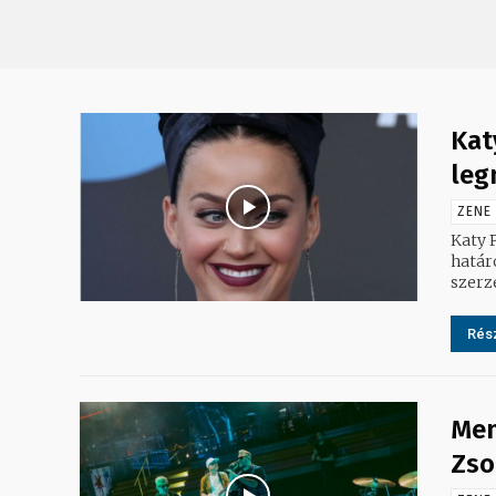
Kat
leg
ZENE
Katy 
határ
szerz
Rész
Mem
Zso