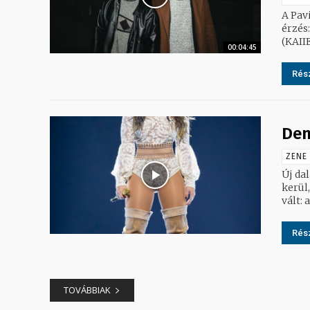
A Pav
érzés
(KAIIE
00:04:45
Rész
Dem
ZENE
Új dalával 
kerül
vált:
Rész
TOVÁBBIAK