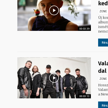
ked
ZENE
Új ko
albuma. A nemzetközi pop egyik legmeghatározóbb a
ismét
00:03:39
nemcs
Rész
Val
dal
ZENE
Hossz
Valami 
a New
00:03:13
Rész