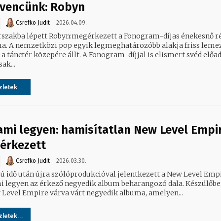
vencünk: Robyn
Csrefko Judit
2026.04.09.
rszakba lépett Robyn:megérkezett a Fonogram-díjas énekesnő ré
lakja friss lemezével
 a tánctér közepére állt. A Fonogram-díjjal is elismert svéd előa
ak...
letek...
ami legyen: hamisítatlan New Level Empi
 érkezett
Csrefko Judit
2026.03.30.
ú idő után újra szólóprodukcióval jelentkezett a New Level Empi
legyen az érkező negyedik album beharangozó dala. Készülőben van
 Level Empire várva várt negyedik albuma, amelyen...
letek...