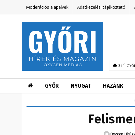
Moderációs alapelvek
Adatkezelési tájékoztató
C
31
GYŐ
GYŐR
NYUGAT
HAZÁNK
Felisme
Oxygen Hirüg