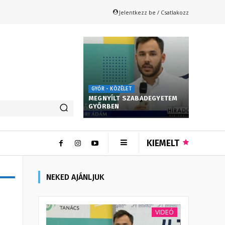
Jelentkezz be / Csatlakozz
GYŐR - KÖZÉLET
MEGNYÍLT SZABADEGYETEM
GYŐRBEN
KIEMELT
NEKED AJÁNLJUK
VIDEÓ