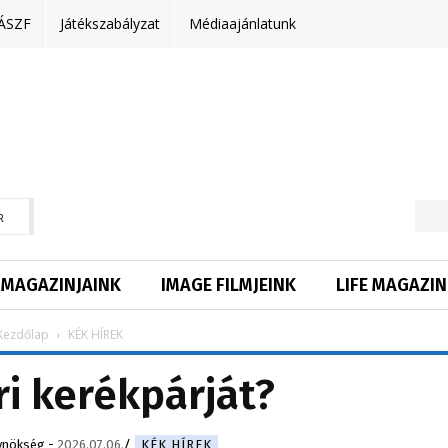
ÁSZF
Játékszabályzat
Médiaajánlatunk
R
MAGAZINJAINK
IMAGE FILMJEINK
LIFE MAGAZIN
Kezdőlap
KÉK HÍREK
ri kerékpárját?
ynökség
-
2026.07.06.
KÉK HÍREK