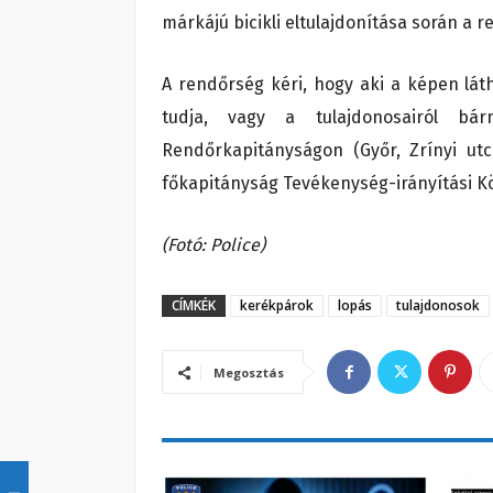
márkájú bicikli eltulajdonítása során a r
A rendőrség kéri, hogy aki a képen láth
tudja, vagy a tulajdonosairól bárm
Rendőrkapitányságon (Győr, Zrínyi utc
főkapitányság Tevékenység-irányítási K
(Fotó: Police)
CÍMKÉK
kerékpárok
lopás
tulajdonosok
Megosztás