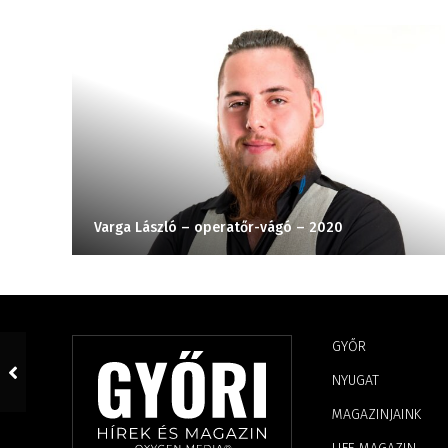
Varga László – operatőr-vágó – 2020
GYŐR
NYUGAT
MAGAZINJAINK