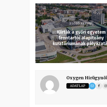
ELŐZŐ SZTORI
Kiírták a győri egyetem
fenntartói alapítvány
kuratóriumának pályázat
Oxygen Hirügynö
ADATLAP