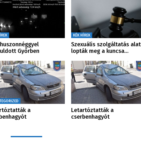
ÍREK
KÉK HÍREK
zhuszonnéggyel
Szexuális szolgáltatás alat
uldott Győrben
lopták meg a kuncsa…
TEGORIZED
rtóztatták a
Letartóztatták a
benhagyót
cserbenhagyót