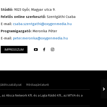
Stúdió:
9023 Győr, Magyar utca 9.
Felelős online szerkesztő:
Szentgáthi Csaba
E-mail:
csaba.szentgathi@oxygenmedia.hu
Programigazgató:
Meronka Péter
E-mail:
peter.meronka@oxygenmedia.hu
IMPRESSZUM
 Péter – programigazgató – 2008
Scharek Zsuzsa – m
Játékszabályzat
Médiaajánlatunk
 az Alisca Network Kft. és a Lajta Rádió Kft., az MTVA és a