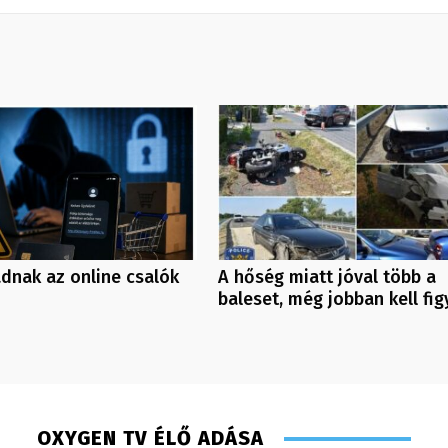
dnak az online csalók
A hőség miatt jóval több a
baleset, még jobban kell fig
OXYGEN TV ÉLŐ ADÁSA