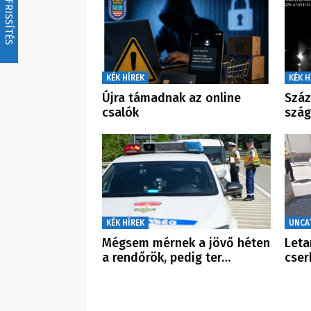
FRISSÍTÉS
KÉK HÍREK
KÉK H
Újra támadnak az online
Szá
csalók
szág
KÉK HÍREK
UNCA
Mégsem mérnek a jövő héten
Leta
a rendőrök, pedig ter…
cser