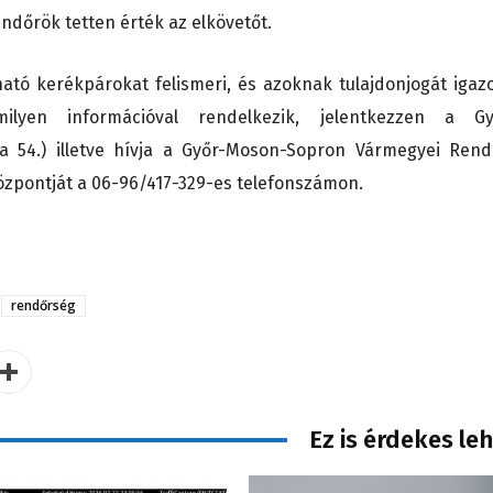
endőrök tetten érték az elkövetőt.
ató kerékpárokat felismeri, és azoknak tulajdonjogát igazo
ilyen információval rendelkezik, jelentkezzen a Gy
a 54.) illetve hívja a Győr-Moson-Sopron Vármegyei Rend
özpontját a 06-96/417-329-es telefonszámon.
rendőrség
Ez is érdekes le