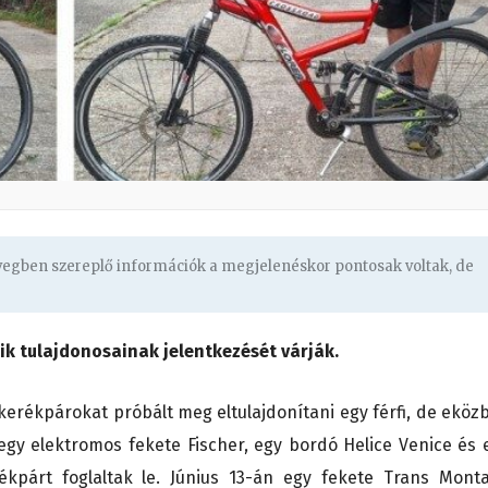
övegben szereplő információk a megjelenéskor pontosak voltak, de
lik tulajdonosainak jelentkezését várják.
 kerékpárokat próbált meg eltulajdonítani egy férfi, de eköz
gy elektromos fekete Fischer, egy bordó Helice Venice és 
ékpárt foglaltak le. Június 13-án egy fekete Trans Mont