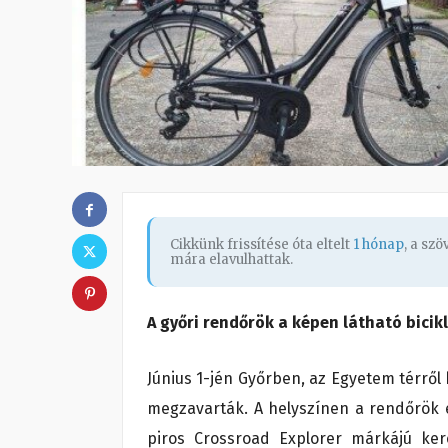
Cikkünk frissítése óta eltelt
1 hónap
, a sz
mára elavulhattak.
A győri rendőrök a képen látható bicik
Június 1-jén Győrben, az Egyetem térről
megzavarták. A helyszínen a rendőrök e
piros Crossroad Explorer márkájú ker