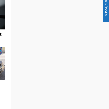
KÖZÖSSÉG
t