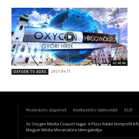
02:40:06
Torma Anikó – irodavezető – 2008
Meronka
2021.04.17.
OXYGEN TV ADÁS
Moderációs alapelvek
Adatkezelési tájékoztató
ÁSZF
Az Oxygen Media Csoport tagjai: A Plusz Rádió Nonprofit Kft.,
Magyar Média Mecanatúra támogatottja.