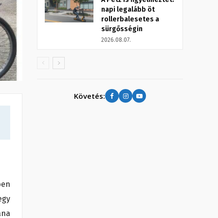
napi legalább öt
rollerbalesetes a
sürgősségin
2026.08.07.
Követés:
ben
egy
ana