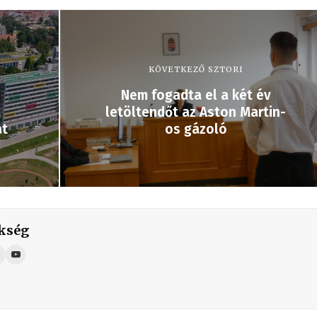
KÖVETKEZŐ SZTORI
Nem fogadta el a két év
letöltendőt az Aston Martin-
át
os gázoló
kség