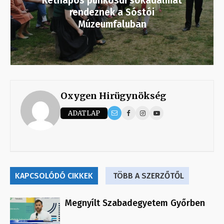
Kétnapos pünkösdi sokadalmat
rendeznek a Sóstói
Múzeumfaluban
Oxygen Hirügynökség
ADATLAP
KAPCSOLÓDÓ CIKKEK
TÖBB A SZERZŐTŐL
Megnyílt Szabadegyetem Győrben