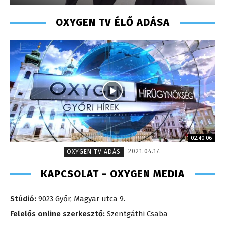
OXYGEN TV ÉLŐ ADÁSA
02:40:06
2021.04.17.
OXYGEN TV ADÁS
KAPCSOLAT - OXYGEN MEDIA
Stúdió:
9023 Győr, Magyar utca 9.
Felelős online szerkesztő:
Szentgáthi Csaba