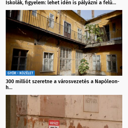
Iskolák, figyelem: lehet idén is pályázni a felú…
GYŐR - KÖZÉLET
300 milliót szeretne a városvezetés a Napóleon-
h…