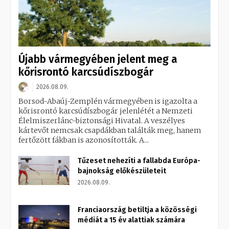
Újabb vármegyében jelent meg a
kőrisrontó karcsúdíszbogár
2026.08.09.
Borsod-Abaúj-Zemplén vármegyében is igazolta a
kőrisrontó karcsúdíszbogár jelenlétét a Nemzeti
Élelmiszerlánc-biztonsági Hivatal. A veszélyes
kártevőt nemcsak csapdákban találták meg, hanem
fertőzött fákban is azonosították. A...
Tűzeset nehezíti a fallabda Európa-
bajnokság előkészületeit
2026.08.09.
Franciaország betiltja a közösségi
médiát a 15 év alattiak számára