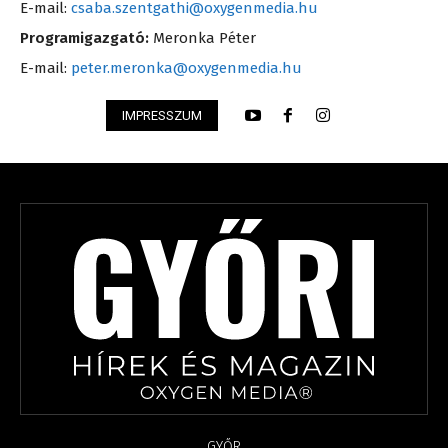
E-mail:
csaba.szentgathi@oxygenmedia.hu
Programigazgató:
Meronka Péter
E-mail:
peter.meronka@oxygenmedia.hu
IMPRESSZUM
GYŐR