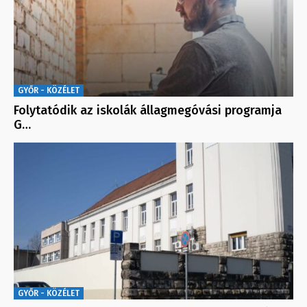
GYŐR - KÖZÉLET
Folytatódik az iskolák állagmegóvási programja
G…
GYŐR - KÖZÉLET