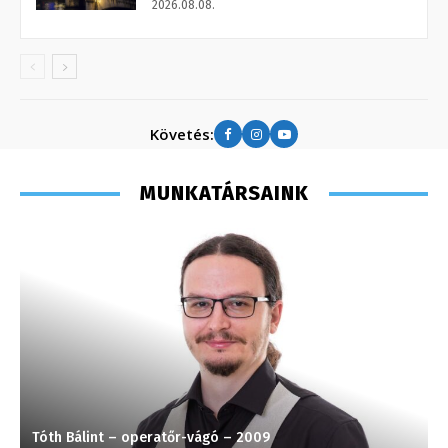
2026.08.08.
Követés:
MUNKATÁRSAINK
Tóth Bálint – operatőr-vágó – 2009
S