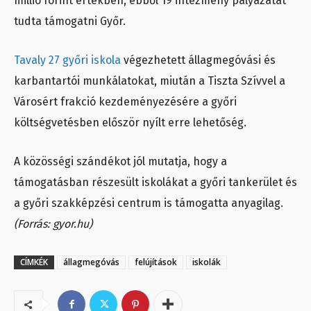
millió forint értékben, ebből 19 intézmény pályázatát
tudta támogatni Győr.
Tavaly 27 győri iskola
végezhetett állagmegóvási és
karbantartói munkálatokat, miután a Tiszta Szívvel a
Városért frakció kezdeményezésére a győri
költségvetésben először nyílt erre lehetőség.
A közösségi szándékot jól mutatja, hogy a
támogatásban részesült iskolákat a győri tankerület és
a győri szakképzési centrum is támogatta anyagilag.
(Forrás: gyor.hu)
CÍMKÉK
állagmegóvás
felújítások
iskolák