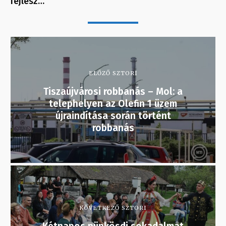
fejlesz…
ELŐZŐ SZTORI
Tiszaújvárosi robbanás – Mol: a
telephelyen az Olefin 1 üzem
újraindítása során történt
robbanás
KÖVETKEZŐ SZTORI