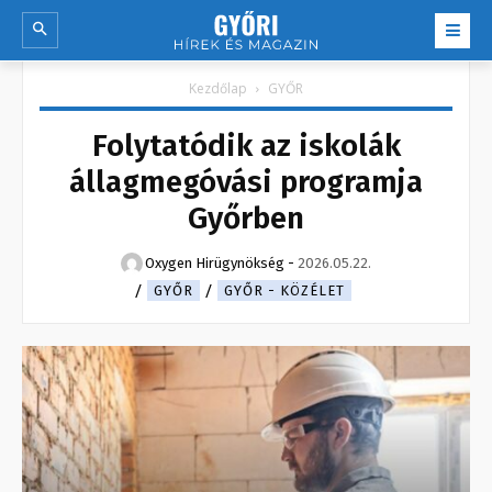
Kezdőlap
GYŐR
Folytatódik az iskolák
állagmegóvási programja
Győrben
Oxygen Hirügynökség
-
2026.05.22.
GYŐR
GYŐR - KÖZÉLET