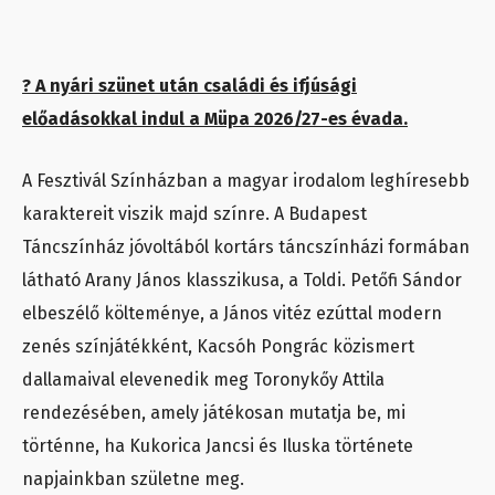
? A nyári szünet után családi és ifjúsági
előadásokkal indul a Müpa 2026/27-es évada.
A Fesztivál Színházban a magyar irodalom leghíresebb
karaktereit viszik majd színre. A Budapest
Táncszínház jóvoltából kortárs táncszínházi formában
látható Arany János klasszikusa, a Toldi. Petőfi Sándor
elbeszélő költeménye, a János vitéz ezúttal modern
zenés színjátékként, Kacsóh Pongrác közismert
dallamaival elevenedik meg Toronykőy Attila
rendezésében, amely játékosan mutatja be, mi
történne, ha Kukorica Jancsi és Iluska története
napjainkban születne meg.