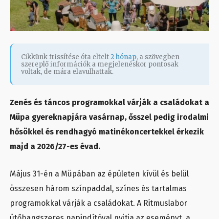
Cikkünk frissítése óta eltelt
2 hónap
, a szövegben
szereplő információk a megjelenéskor pontosak
voltak, de mára elavulhattak.
Zenés és táncos programokkal várják a családokat a
Müpa gyereknapjára vasárnap, ősszel pedig irodalmi
hősökkel és rendhagyó matinékoncertekkel érkezik
majd a 2026/27-es évad.
Május 31-én a Müpában az épületen kívül és belül
összesen három színpaddal, színes és tartalmas
programokkal várják a családokat. A Ritmuslabor
ütőhangszeres napindítóval nyitja az eseményt, a