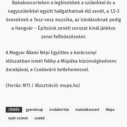
Babakoncerteken a legkisebbek a szüleikkel és a
nagyszüleikkel együtt hallgathatnak élő zenét, a 1,5-3
éveseknek a Tesz-vesz muzsika, az iskolásoknak pedig
a Hangvár – Építsünk zenét! sorozat kínál játékos
zenei felfedezéseket.
A Magyar Állami Népi Együttes a karácsonyi
időszakban ismét fellép a Müpába közönségkedvenc
darabjával, a Csodaváró betlehemessel.
(Forrás: MTI / Illusztráció: mupa.hu)
CÍMKÉK
gyereknap
irodalmi hős
matinékoncert
Müpa
nyári szünet
család