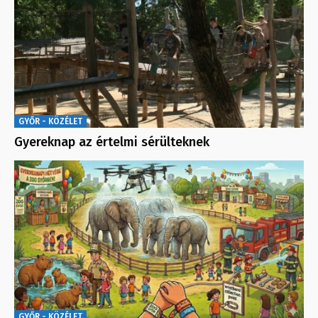
GYŐR - KÖZÉLET
Gyereknap az értelmi sérülteknek
GYŐR - KÖZÉLET