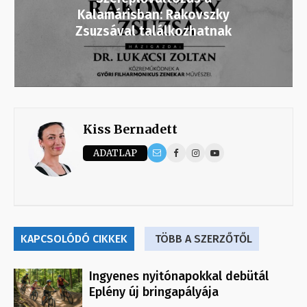
Kalamárisban: Rakovszky
Zsuzsával találkozhatnak
Kiss Bernadett
ADATLAP
KAPCSOLÓDÓ CIKKEK
TÖBB A SZERZŐTŐL
Ingyenes nyitónapokkal debütál
Eplény új bringapályája