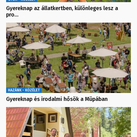
Gyereknap az állatkertben, különleges lesz a
pro…
HAZÁNK - KÖZÉLET
Gyereknap és irodalmi hősök a Müpában