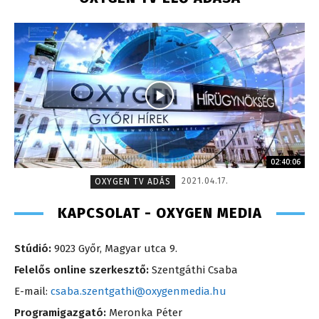
02:40:06
2021.04.17.
OXYGEN TV ADÁS
KAPCSOLAT - OXYGEN MEDIA
Stúdió:
9023 Győr, Magyar utca 9.
Felelős online szerkesztő:
Szentgáthi Csaba
E-mail:
csaba.szentgathi@oxygenmedia.hu
Programigazgató:
Meronka Péter