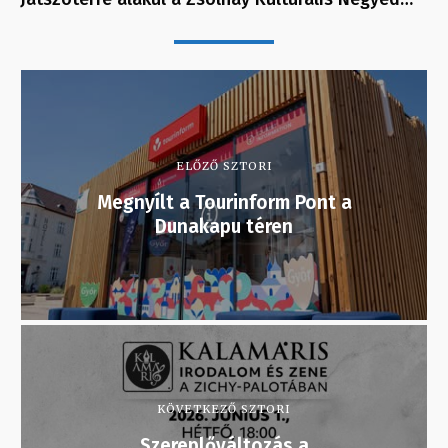
ELŐZŐ SZTORI
Megnyílt a Tourinform Pont a
Dunakapu téren
KÖVETKEZŐ SZTORI
Szereplőváltozás a