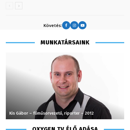
Követés:
MUNKATÁRSAINK
Kis Gábor – főműsorvezető, riporter – 2012
J
OXYGEN TV ÉLŐ ADÁSA