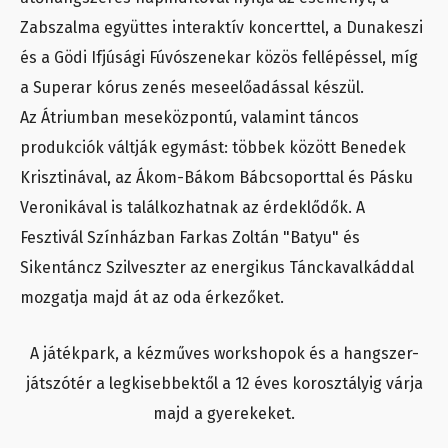
Zabszalma együttes interaktív koncerttel, a Dunakeszi
és a Gödi Ifjúsági Fúvószenekar közös fellépéssel, míg
a Superar kórus zenés meseelőadással készül.
Az Átriumban meseközpontú, valamint táncos
produkciók váltják egymást: többek között Benedek
Krisztinával, az Ákom-Bákom Bábcsoporttal és Pásku
Veronikával is találkozhatnak az érdeklődők. A
Fesztivál Színházban Farkas Zoltán "Batyu" és
Sikentáncz Szilveszter az energikus Tánckavalkáddal
mozgatja majd át az oda érkezőket.
A játékpark, a kézműves workshopok és a hangszer-
játszótér a legkisebbektől a 12 éves korosztályig várja
majd a gyerekeket.