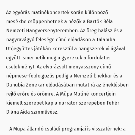
Az egyórás matinékoncertek során különböző
mesékbe csöppenhetnek a nézők a Bartók Béla
Nemzeti Hangversenyteremben. Az öreg halász és a
nagyravágyó felesége című előadáson a Talamba
Ütőegyüttes játékán keresztül a hangszerek világával
együtt ismerhetik meg a gyerekek a fordulatos
cselekményt, Az elvarázsolt menyasszony című
népmese-feldolgozás pedig a Nemzeti Énekkar és a
Danubia Zenekar előadásában mutat rá az éneklésben
rejlő erőre és örömre. A Müpa Matiné koncertjein
kiemelt szerepet kap a narrátor szerepében Fehér
Diána Aida színművész.
A Müpa állandó családi programjai is visszatérnek: a