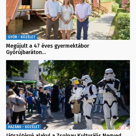
GYŐR - KÖZÉLET
Megújult a 47 éves gyermektábor
Győrújbaráton…
HAZÁNK - KÖZÉLET
Játszótérré alakul a Zsolnay Kulturális Negyed…