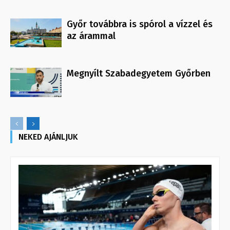
Győr továbbra is spórol a vízzel és
az árammal
Megnyílt Szabadegyetem Győrben
NEKED AJÁNLJUK