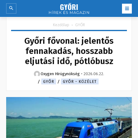
Kezdőlap
GYŐR
Győri fővonal: jelentős
fennakadás, hosszabb
eljutási idő, pótlóbusz
Oxygen Hirügynökség
-
2026.06.22.
GYŐR
GYŐR - KÖZÉLET