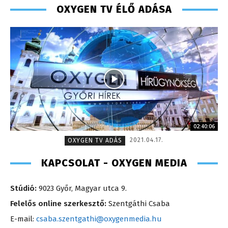
OXYGEN TV ÉLŐ ADÁSA
02:40:06
2021.04.17.
OXYGEN TV ADÁS
KAPCSOLAT - OXYGEN MEDIA
Stúdió:
9023 Győr, Magyar utca 9.
Felelős online szerkesztő:
Szentgáthi Csaba
E-mail:
csaba.szentgathi@oxygenmedia.hu