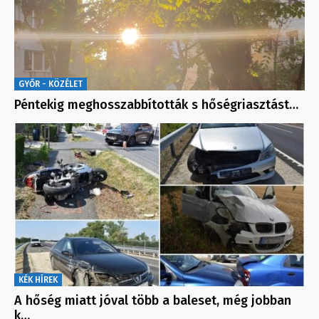
GYŐR - KÖZÉLET
Péntekig meghosszabbították s hőségriasztást…
KÉK HÍREK
A hőség miatt jóval több a baleset, még jobban
k…