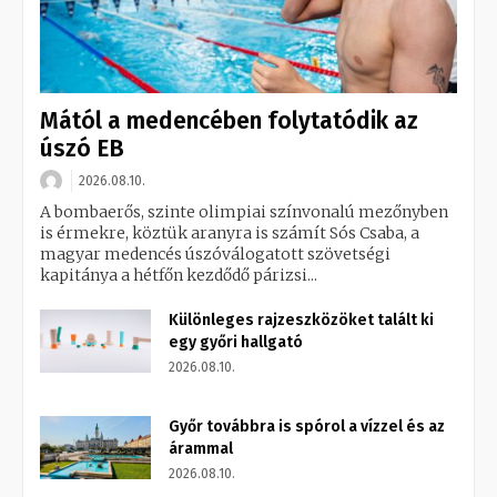
Mától a medencében folytatódik az
úszó EB
2026.08.10.
A bombaerős, szinte olimpiai színvonalú mezőnyben
is érmekre, köztük aranyra is számít Sós Csaba, a
magyar medencés úszóválogatott szövetségi
kapitánya a hétfőn kezdődő párizsi...
Különleges rajzeszközöket talált ki
egy győri hallgató
2026.08.10.
Győr továbbra is spórol a vízzel és az
árammal
2026.08.10.