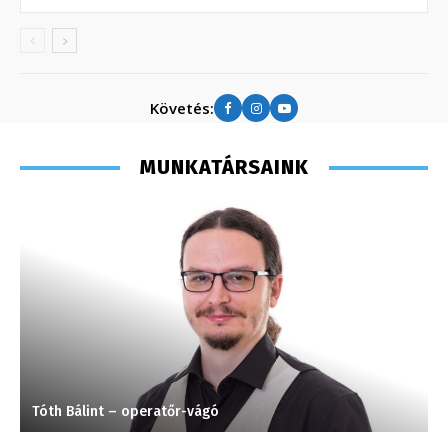
Követés:
MUNKATÁRSAINK
Tóth Bálint – operatőr-vágó
H