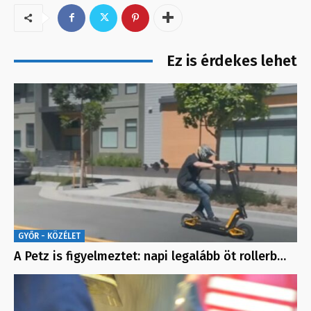
Ez is érdekes lehet
GYŐR - KÖZÉLET
A Petz is figyelmeztet: napi legalább öt rollerb…