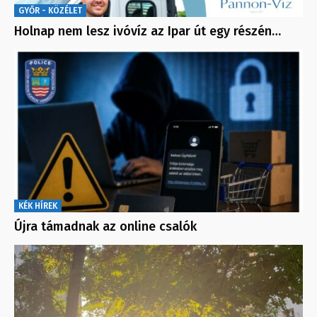
GYŐR - KÖZÉLET
Holnap nem lesz ivóvíz az Ipar út egy részén…
KÉK HÍREK
Újra támadnak az online csalók