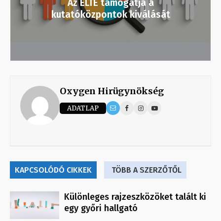
Az ELTE támogatja a
kutatóközpontok kiválását
Oxygen Hirügynökség
ADATLAP
KAPCSOLÓDÓ CIKKEK
TÖBB A SZERZŐTŐL
Különleges rajzeszközöket talált ki
egy győri hallgató