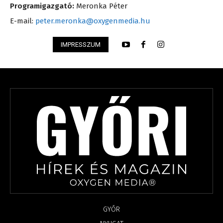
Programigazgató:
Meronka Péter
E-mail:
peter.meronka@oxygenmedia.hu
IMPRESSZUM
GYŐR