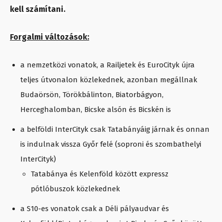
kell számítani.
Forgalmi változások:
a nemzetközi vonatok, a Railjetek és EuroCityk újra
teljes útvonalon közlekednek, azonban megállnak
Budaörsön, Törökbálinton, Biatorbágyon,
Herceghalomban, Bicske alsón és Bicskén is
a belföldi InterCityk csak Tatabányáig járnak és onnan
is indulnak vissza Győr felé (soproni és szombathelyi
InterCityk)
Tatabánya és Kelenföld között expressz
pótlóbuszok közlekednek
a S10-es vonatok csak a Déli pályaudvar és