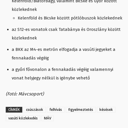
Kelenföld/Biatorbágy, valamint Bicske és Győr között
közlekednek
Kelenföld és Bicske között pótlóbuszok közlekednek
az S12-es vonatok csak Tatabánya és Oroszlány között
közlekednek
a BKK az M4-es metrón elfogadja a vasúti jegyeket a
fennakadás végéig
a győri fővonalon a fennakadás végéig valamennyi
vonat helyjegy nélkül is igénybe vehető
(Fotó: Mávcsoport)
CÍMKÉK
csúszások
felhívás
figyelmeztetés
késések
vasúti közlekedés
MÁV