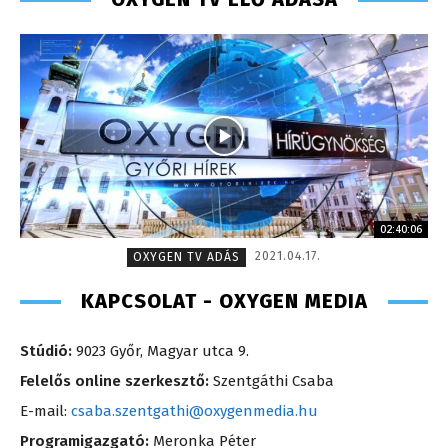
02:40:06
2021.04.17.
OXYGEN TV ADÁS
KAPCSOLAT - OXYGEN MEDIA
Stúdió:
9023 Győr, Magyar utca 9.
Felelős online szerkesztő:
Szentgáthi Csaba
E-mail:
csaba.szentgathi@oxygenmedia.hu
Programigazgató:
Meronka Péter