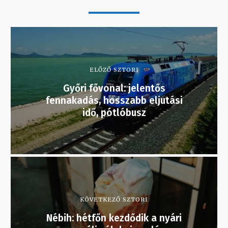
ELŐZŐ SZTORI
Győri fővonal: jelentős
fennakadás, hosszabb eljutási
idő, pótlóbusz
KÖVETKEZŐ SZTORI
Nébih: hétfőn kezdődik a nyári