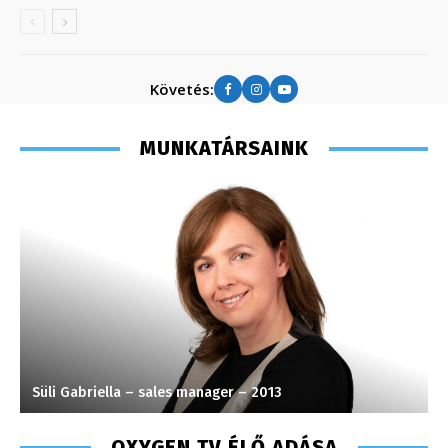
Követés:
MUNKATÁRSAINK
Süli Gabriella – sales manager – 2013
K
OXYGEN TV ÉLŐ ADÁSA