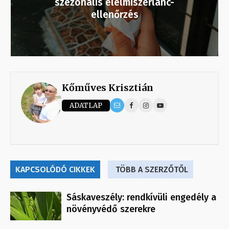
szezonális élelmiszerlánc-
ellenőrzés
Kőműves Krisztián
ADATLAP
KAPCSOLÓDÓ CIKKEK
TÖBB A SZERZŐTŐL
Sáskaveszély: rendkívüli engedély a
növényvédő szerekre