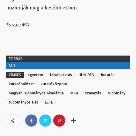
hozhatják meg a későbbiekben.
Forrás: MTI
FORRÁS
MTI
CÍMKÉK
egyetem
felsőoktatás
HUN-REN
kutatás
kutatóhálózat
kutatóközpont
Magyar Tudományos Akadémia
MTA
szavazás
tudomány
tudományos élet
ELTE