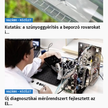
HAZÁNK - KÖZÉLET
Kutatás: a szúnyoggyérítés a beporzó rovarokat
i…
HAZÁNK - KÖZÉLET
Új diagnosztikai mérőrendszert fejlesztett az
EL…