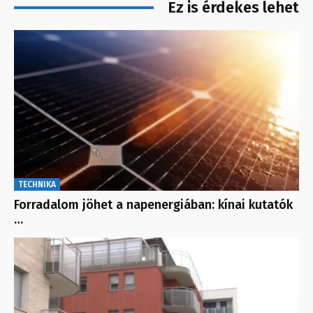
Ez is érdekes lehet
TECHNIKA
Forradalom jöhet a napenergiában: kínai kutatók
…