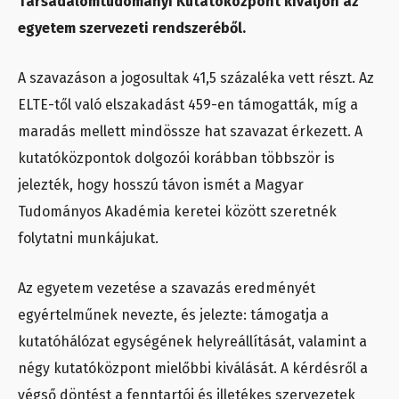
Társadalomtudományi Kutatóközpont kiváljon az
egyetem szervezeti rendszeréből.
A szavazáson a jogosultak 41,5 százaléka vett részt. Az
ELTE-től való elszakadást 459-en támogatták, míg a
maradás mellett mindössze hat szavazat érkezett. A
kutatóközpontok dolgozói korábban többször is
jelezték, hogy hosszú távon ismét a Magyar
Tudományos Akadémia keretei között szeretnék
folytatni munkájukat.
Az egyetem vezetése a szavazás eredményét
egyértelműnek nevezte, és jelezte: támogatja a
kutatóhálózat egységének helyreállítását, valamint a
négy kutatóközpont mielőbbi kiválását. A kérdésről a
végső döntést a fenntartói és illetékes szervezetek