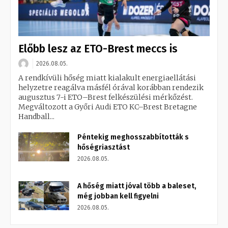
Előbb lesz az ETO-Brest meccs is
2026.08.05.
A rendkívüli hőség miatt kialakult energiaellátási
helyzetre reagálva másfél órával korábban rendezik
augusztus 7-i ETO–Brest felkészülési mérkőzést.
Megváltozott a Győri Audi ETO KC–Brest Bretagne
Handball...
Péntekig meghosszabbították s
hőségriasztást
2026.08.05.
A hőség miatt jóval több a baleset,
még jobban kell figyelni
2026.08.05.