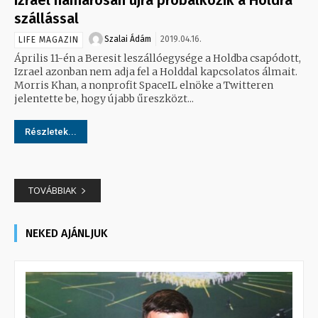
szállással
Szalai Ádám
2019.04.16.
LIFE MAGAZIN
Április 11-én a Beresit leszállóegysége a Holdba csapódott,
Izrael azonban nem adja fel a Holddal kapcsolatos álmait.
Morris Khan, a nonprofit SpaceIL elnöke a Twitteren
jelentette be, hogy újabb űreszközt...
Részletek...
TOVÁBBIAK
NEKED AJÁNLJUK