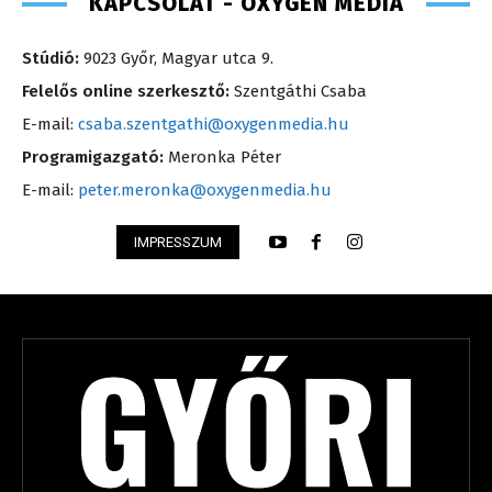
KAPCSOLAT - OXYGEN MEDIA
Stúdió:
9023 Győr, Magyar utca 9.
Felelős online szerkesztő:
Szentgáthi Csaba
E-mail:
csaba.szentgathi@oxygenmedia.hu
Programigazgató:
Meronka Péter
E-mail:
peter.meronka@oxygenmedia.hu
IMPRESSZUM