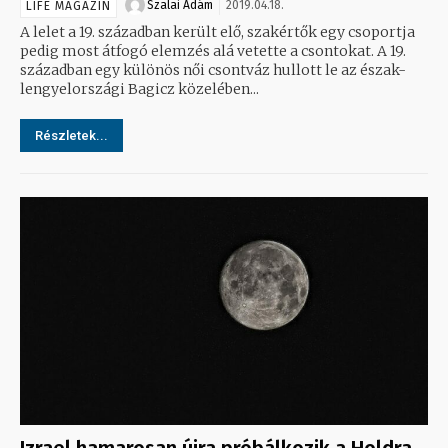
Szalai Ádám
2019.04.18.
LIFE MAGAZIN
A lelet a 19. században került elő, szakértők egy csoportja
pedig most átfogó elemzés alá vetette a csontokat. A 19.
században egy különös női csontváz hullott le az észak-
lengyelországi Bagicz közelében...
Részletek...
Izrael hamarosan újra próbálkozik a Holdra