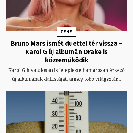
ZENE
Bruno Mars ismét duettel tér vissza –
Karol G új albumán Drake is
közreműködik
Karol G hivatalosan is leleplezte hamarosan érkező
új albumának dallistáját, amely több világsztár
...