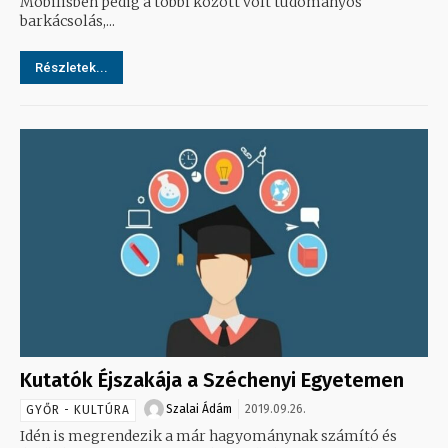
Mobilisben pedig a többi között volt tudományos
barkácsolás,...
Részletek...
Kutatók Éjszakája a Széchenyi Egyetemen
Szalai Ádám
2019.09.26.
GYŐR - KULTÚRA
Idén is megrendezik a már hagyománynak számító és