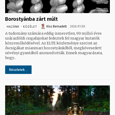
Borostyánba zárt múlt
Kiss Bernadett
2026.01.09.
HAZÁNK - KÖZÉLET
A tudomány számára eddig ismeretlen, 99 millió éves
szárazföldi csigafajokat fedeztek fel magyar kutatók
közreműködésével. Az ELTE közleménye szerint az
őscsigákat mianmari borostyánkőből, megkövesedett
növényi gyantából azonosították. Ennek magyarázata,
hogy...
Részletek...