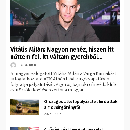
Vitális Milán: Nagyon nehéz, hiszen itt
nőttem fel, itt váltam gyerekből...
2026.08.07.
A magyar válogatott Vitális Milán a Varga Barnabást
is foglalkoztató AEK Athén labdarúgócsapatában
folytatja pályafutását. A görög bajnoki címvédő klub
csütörtöki közlése szerint a magyar...
Országos alkotópályázatot hirdettek
a molnárgörényről
2026.08.07.
A hőség miatt megint veszélyt