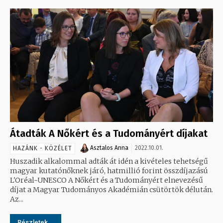
Átadták A Nőkért és a Tudományért díjakat
Asztalos Anna
2022.10.01.
HAZÁNK - KÖZÉLET
Huszadik alkalommal adták át idén a kivételes tehetségű
magyar kutatónőknek járó, hatmillió forint összdíjazású
L'Oréal-UNESCO A Nőkért és a Tudományért elnevezésű
díjat a Magyar Tudományos Akadémián csütörtök délután.
Az...
Részletek...