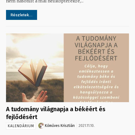
nem hasonlít a mai helikopterekre,...
Részletek...
A tudomány világnapja a békéért és
fejlődésért
Kőműves Krisztián
2021.11.10.
KALENDÁRIUM