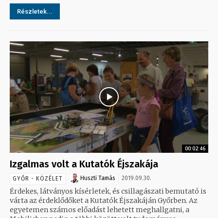
Részletek...
00:02:46
Izgalmas volt a Kutatók Éjszakája
Huszti Tamás
2019.09.30.
GYŐR - KÖZÉLET
Érdekes, látványos kísérletek, és csillagászati bemutató is
várta az érdeklődőket a Kutatók Éjszakáján Győrben. Az
egyetemen számos előadást lehetett meghallgatni, a