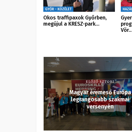
GYŐR - KÖZÉLET
HAZÁ
Okos traffipaxok Győrben,
Gyer
megújul a KRESZ-park…
prog
Vör
ELŐZŐ SZTORI
Magyar éremeső Európa
legrangosabb szakmai
versenyén