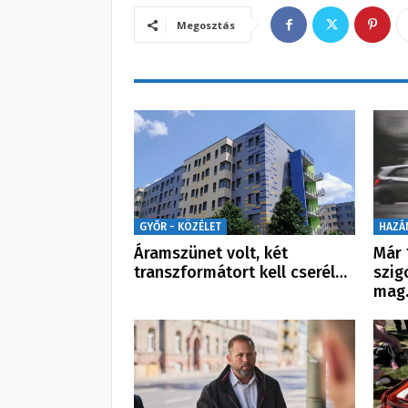
Megosztás
GYŐR - KÖZÉLET
HAZÁ
Áramszünet volt, két
Már 
transzformátort kell cserél…
szig
mag