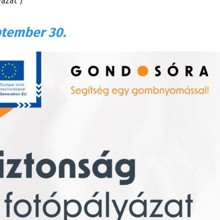
yázat”)
ptember 30.