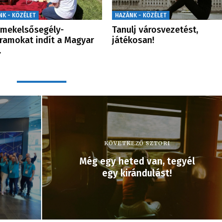
NK - KÖZÉLET
HAZÁNK - KÖZÉLET
mekelsősegély-
Tanulj városvezetést,
ramokat indít a Magyar
játékosan!
…
KÖVETKEZŐ SZTORI
Még egy heted van, tegyél
egy kirándulást!