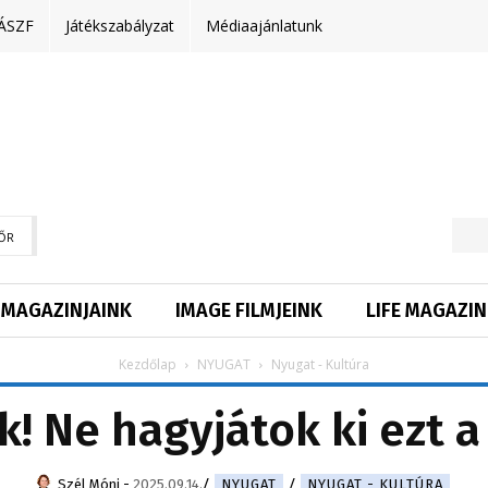
ÁSZF
Játékszabályzat
Médiaajánlatunk
ŐR
MAGAZINJAINK
IMAGE FILMJEINK
LIFE MAGAZIN
Kezdőlap
NYUGAT
Nyugat - Kultúra
k! Ne hagyjátok ki ezt 
Szél Móni
-
2025.09.14.
NYUGAT
NYUGAT - KULTÚRA