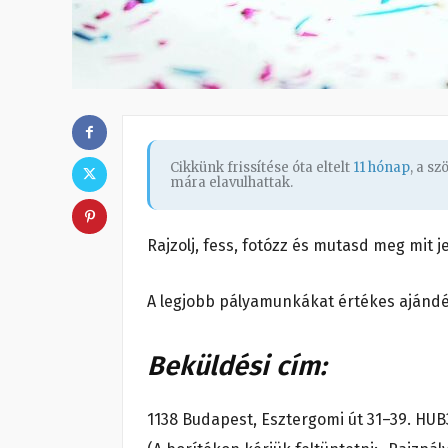
Cikkünk frissítése óta eltelt
11 hónap
, a s
mára elavulhattak.
Rajzolj, fess, fotózz és mutasd meg mit
A legjobb pályamunkákat értékes ajándé
Beküldési cím:
1138 Budapest, Esztergomi út 31–39. HUB3