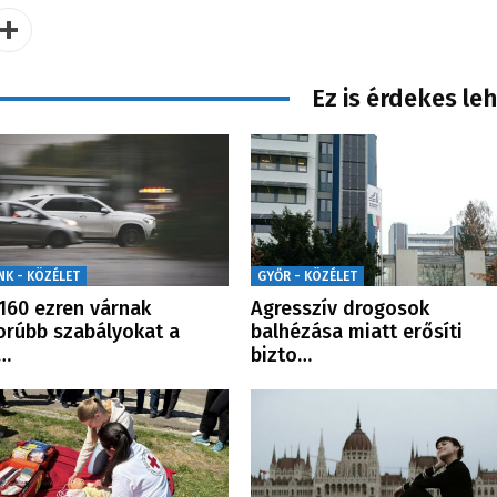
Ez is érdekes le
NK - KÖZÉLET
GYŐR - KÖZÉLET
160 ezren várnak
Agresszív drogosok
orúbb szabályokat a
balhézása miatt erősíti
…
bizto…