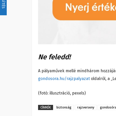
Ne feledd!
A pályaművek mellé mindhárom hozzájárul
gondosora.hu/rajzpalyazat
oldalról, a „
(fotó: illusztráció, pexels)
CÍMKÉK
biztonság
rajzverseny
gondosór