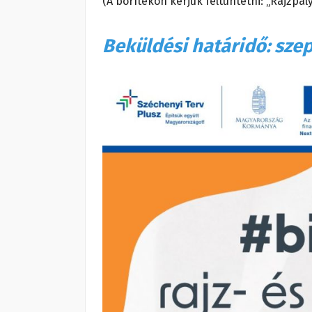
(A borítékon kérjük feltüntetni: „Rajzpál
Beküldési határidő: sze