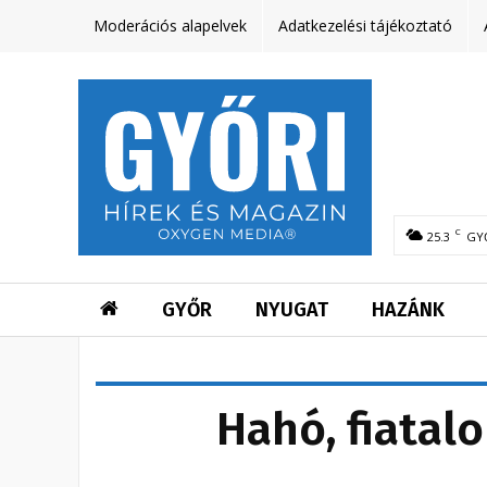
Moderációs alapelvek
Adatkezelési tájékoztató
C
25.3
GY
GYŐR
NYUGAT
HAZÁNK
Hahó, fiatalo