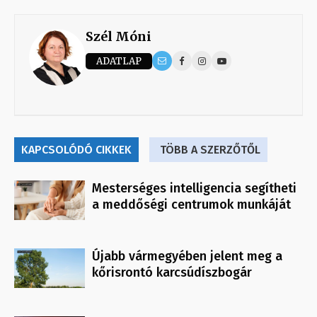
Szél Móni
ADATLAP
KAPCSOLÓDÓ CIKKEK
TÖBB A SZERZŐTŐL
Mesterséges intelligencia segítheti
a meddőségi centrumok munkáját
Újabb vármegyében jelent meg a
kőrisrontó karcsúdíszbogár