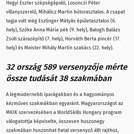
Hegyi Eszter szépségápoló, Losonczi Péter
villanyszerelő, Mihálicz Martin bútorasztalos. A csapat
tagja volt még Eszlinger Mátyás épületasztalos (6.
hely), Szőke Anna Mária pék (9. hely), Balogh Balázs
Zsolt szárazépítő (7. hely), Horváth Berta pincér (17.
hely) és Meister Mihály Martin szakács (22. hely).
32 ország 589 versenyzője mérte
össze tudását 38 szakmában
A legmodernebb iparágakban és a hagyományos
kézműves szakmákban egyaránt. Magyarországot az
MKIK szervezésében a WorldSkills Hungary program
válogatottja képviselte, összesen huszonegy
szakmában huszonhat fiatal versenyző állt rajthoz,