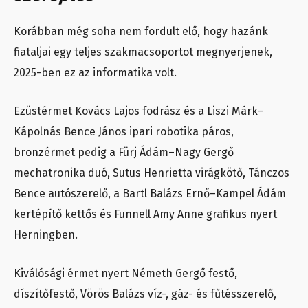
Korábban még soha nem fordult elő, hogy hazánk
fiataljai egy teljes szakmacsoportot megnyerjenek,
2025-ben ez az informatika volt
.
Ezüstérmet Kovács Lajos fodrász és a Liszi Márk–
Kápolnás Bence János ipari robotika páros,
bronzérmet pedig a Fürj Ádám–Nagy Gergő
mechatronika duó, Sutus Henrietta virágkötő, Tánczos
Bence autószerelő, a Bartl Balázs Ernő–Kampel Ádám
kertépítő kettős és Funnell Amy Anne grafikus nyert
Herningben.
Kiválósági érmet nyert Németh Gergő festő,
díszítőfestő, Vörös Balázs víz-, gáz- és fűtésszerelő,