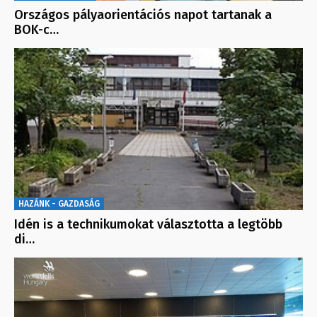
Országos pályaorientációs napot tartanak a
BOK-c…
HAZÁNK - GAZDASÁG
Idén is a technikumokat választotta a legtöbb
di…