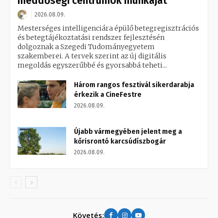
meddőségi centrumok munkáját
2026.08.09.
Mesterséges intelligenciára épülő betegregisztrációs
és betegtájékoztatási rendszer fejlesztésén
dolgoznak a Szegedi Tudományegyetem
szakemberei. A tervek szerint az új digitális
megoldás egyszerűbbé és gyorsabbá teheti...
Három rangos fesztivál sikerdarabja
érkezik a CineFestre
2026.08.09.
Újabb vármegyében jelent meg a
kőrisrontó karcsúdíszbogár
2026.08.09.
Követés: