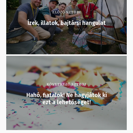
ELŐZŐ SZTORI
Ízek, illatok, bajtársi hangulat
KÖVETKEZŐ SZTORI
Hahó, fiatalok! Ne hagyjátok ki
ezt a lehetőséget!