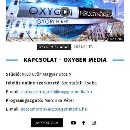
02:40:06
2021.04.17.
OXYGEN TV ADÁS
KAPCSOLAT - OXYGEN MEDIA
Stúdió:
9023 Győr, Magyar utca 9.
Felelős online szerkesztő:
Szentgáthi Csaba
E-mail:
csaba.szentgathi@oxygenmedia.hu
Programigazgató:
Meronka Péter
E-mail:
peter.meronka@oxygenmedia.hu
IMPRESSZUM