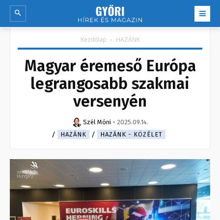
Kezdőlap
HAZÁNK
Magyar éremeső Európa
legrangosabb szakmai
versenyén
Szél Móni
-
2025.09.14.
HAZÁNK
HAZÁNK - KÖZÉLET