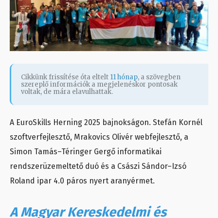
Cikkünk frissítése óta eltelt
11 hónap
, a szövegben
szereplő információk a megjelenéskor pontosak
voltak, de mára elavulhattak.
A EuroSkills Herning 2025 bajnokságon. Stefán Kornél
szoftverfejlesztő, Mrakovics Olivér webfejlesztő, a
Simon Tamás–Téringer Gergő informatikai
rendszerüzemeltető duó és a Császi Sándor–Izsó
Roland ipar 4.0 páros nyert aranyérmet.
A Magyar Kereskedelmi és