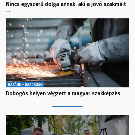
Nincs egyszerű dolga annak, aki a jövő szakmáit
…
HAZÁNK - GAZDASÁG
Dobogós helyen végzett a magyar szakképzés