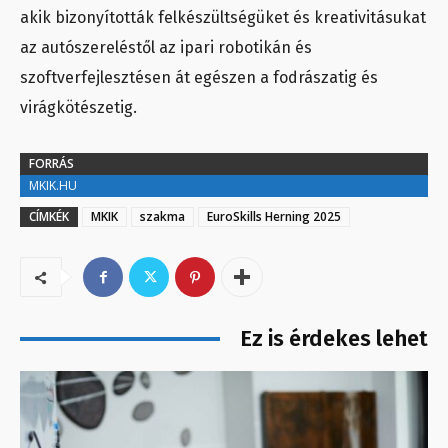
akik bizonyították felkészültségüket és kreativitásukat
az autószereléstől az ipari robotikán és
szoftverfejlesztésen át egészen a fodrászatig és
virágkötészetig.
FORRÁS
MKIK.HU
CÍMKÉK
MKIK
szakma
EuroSkills Herning 2025
Ez is érdekes lehet